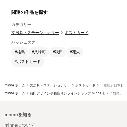
関連の作品を探す
カテゴリー
文房具・ステーショナリー
ポストカード
ハッシュタグ
#雄島
#八峰町
#秋田
#花火
#ポストカード
minne ホーム
文房具・ステーショナリー
ポストカード
「雄島」日本各地の
minne ホーム
前田デザイン事務所オンラインショップ minne店
「雄島」日本
minneを知る
minneについて