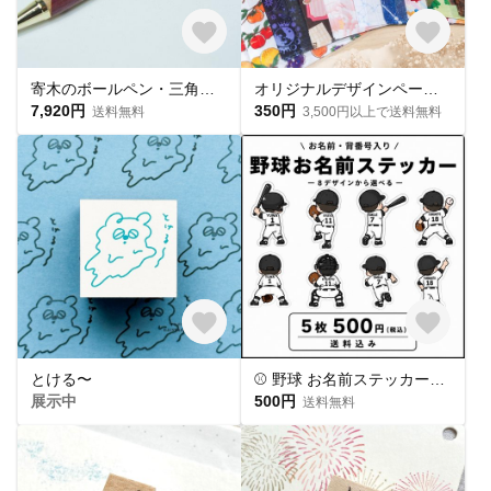
寄木のボールペン・三角チェック
オリジナルデザインペーパーを使った、手づくり平袋★おすそわけ袋★4枚入★約A5サイズ
7,920円
350円
送料無料
3,500円以上で送料無料
とける〜
⚾ 野球 お名前ステッカー｜背番号入り｜後ろ姿｜8デザインから選べる 5枚
展示中
500円
送料無料