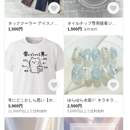
ネッククーラー アイスノン首元用 カバー 保冷剤カバー クールリング ・アイスリングカバー ダブルガーゼ
ネイルチップ専用接着ジェル(1個)
1,500円
1,500円
送料無料
常にどこかしら悪い【ホワイト】ekot Tシャツ <イラスト：タカ（笹川ラメ子）>
ゆらゆら水面𓍯 キラキラサマーネイル˖ ࣪｡✧
3,900円
2,500円
11,000円以上で送料無料
5,000円以上で送料無料