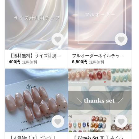
【送料無料】サイズ計測用チップ
フルオーダーネイルチップ購入ページ
400円
6,500円
送料無料
送料無料
【人気No.1 ⭐︎】ピンク｜ドット マグネットネイル フラッシュマグ ちゅるん うるうる｜ピンクベージュ 桜｜シンプル 大人可愛い オフィス 肌馴染み 春夏 ブライダル 平爪 ショート ネイルチップ
【 𝑻𝒉𝒂𝒏𝒌𝒔 𝐒𝐞𝐭 ❤️‍🔥 】ネイルチップ お得セット🛒