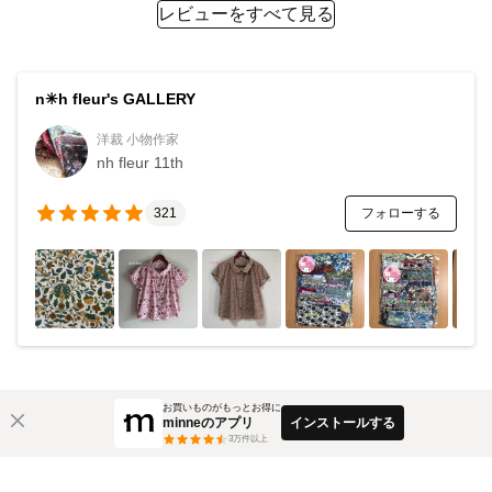
レビューをすべて見る
n✳︎h fleur's GALLERY
洋裁 小物作家
nh fleur 11th
フォローする
321
お買いものがもっとお得に
minneのアプリ
インストールする
3
万件以上