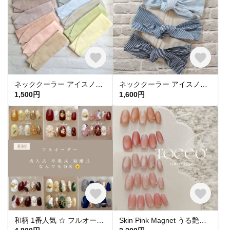
ネッククーラー アイスノン首元用 カバー 保冷剤カバー クールリング ・アイスリングカバー 冬 カイロ ポケットダブルガーゼ
ネッククーラー アイスノン首元用カバー クールネックリングカバー ダブルガーゼ ヒッコリーストライプ
1,500円
1,600円
和柄 1番人気 ‪☆ フルオーダー 成人式ネイル 卒業式 入学式 振袖 和装 結婚式 浴衣 うねうねネイル ミラーネイル ネイルチップ トレンドネイル 成人式ネイルチップ マグネットネイル 和柄 お花
Skin Pink Magnet うる艶 スキンカラーピンクマグネットネイル ネイルチップ