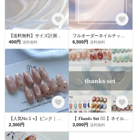
【送料無料】サイズ計測用チップ
フルオーダーネイルチップ購入ページ
400円
6,500円
送料無料
送料無料
【人気No.1 ⭐︎】ピンク｜ドット マグネットネイル フラッシュマグ ちゅるん うるうる｜ピンクベージュ 桜｜シンプル 大人可愛い オフィス 肌馴染み 春夏 ブライダル 平爪 ショート ネイルチップ
【 𝑻𝒉𝒂𝒏𝒌𝒔 𝐒𝐞𝐭 ❤️‍🔥 】ネイルチップ お得セット🛒
2,300円
3,000円
送料無料