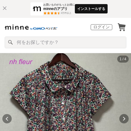
お買いものがもっとお得に
minneのアプリ
インストールする
3
万件以上
ログイン
1 / 4