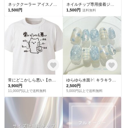
ネッククーラー アイスノン首元用 カバー 保冷剤カバー クールリング ・アイスリングカバー ダブルガーゼ
ネイルチップ専用接着ジェル(1個)
1,500円
1,500円
送料無料
常にどこかしら悪い【ホワイト】ekot Tシャツ <イラスト：タカ（笹川ラメ子）>
ゆらゆら水面𓍯 キラキラサマーネイル˖ ࣪｡✧
3,900円
2,500円
11,000円以上で送料無料
5,000円以上で送料無料