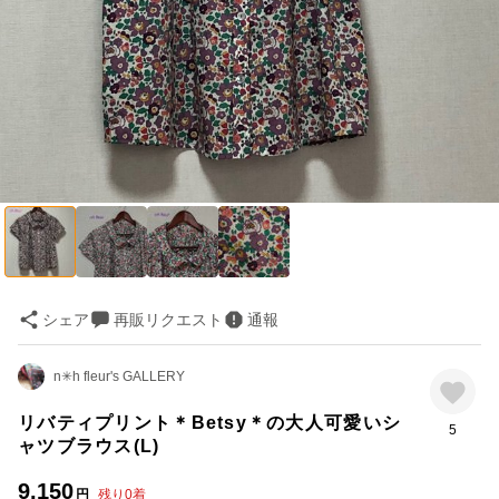
シェア
再販リクエスト
通報
n✳︎h fleur's GALLERY
リバティプリント＊Betsy＊の大人可愛いシ
5
ャツブラウス(L)
9,150
円
残り
0
着