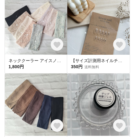
ネッククーラー アイスノン首元ひんやり氷結ベルト用 綿レースマーガレット✕ UVカット
【サイズ計測用ネイルチップ】
1,800円
350円
送料無料