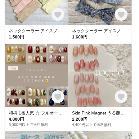
ネッククーラー アイスノン首元用 カバー 保冷剤カバー クールリング ・アイスリングカバー 冬 カイロ ポケットダブルガーゼ
ネッククーラー アイスノン首元用カバー クールネックリングカバー ダブルガーゼ ヒッコリーストライプ
1,500円
1,600円
和柄 1番人気 ‪☆ フルオーダー 成人式ネイル 卒業式 入学式 振袖 和装 結婚式 浴衣 うねうねネイル ミラーネイル ネイルチップ トレンドネイル 成人式ネイルチップ マグネットネイル 和柄 お花
Skin Pink Magnet うる艶 スキンカラーピンクマグネットネイル ネイルチップ
4,800円
2,200円
6,000円以上で送料無料
4,400円以上で送料無料