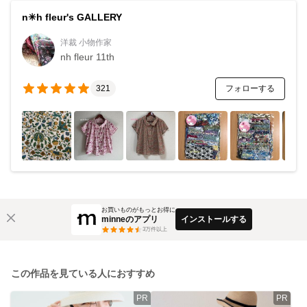
n✳︎h fleur's GALLERY
洋裁 小物作家
nh fleur 11th
フォローする
321
お買いものがもっとお得に
minneのアプリ
インストールする
3
万件以上
この作品を見ている人におすすめ
PR
PR