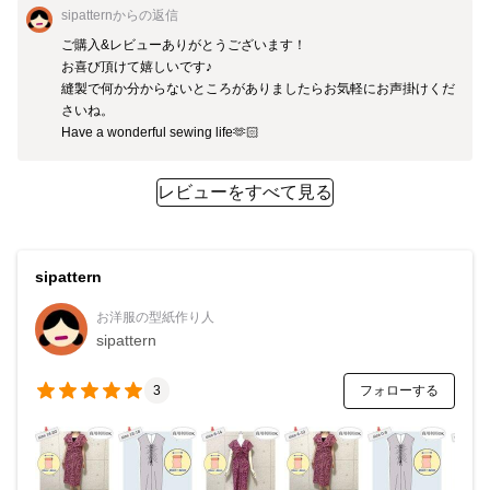
sipattern
からの返信
ご購入&レビューありがとうございます！

お喜び頂けて嬉しいです♪

縫製で何か分からないところがありましたらお気軽にお声掛けくだ
さいね。

Have a wonderful sewing life🫶🏻
レビューをすべて見る
sipattern
お洋服の型紙作り人
sipattern
フォローする
3