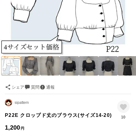
シェア
質問
通報
sipattern
P22E クロップド丈のブラウス(サイズ14-20)
10
1,200
円