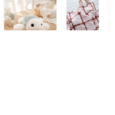
ウミガメ| 作り方(編み図) 〜8/30まで公開セール
[印刷編み図]クローバーのクロシェケット／crochet／p.4 編み物
1,000円
1,280円
送料無料