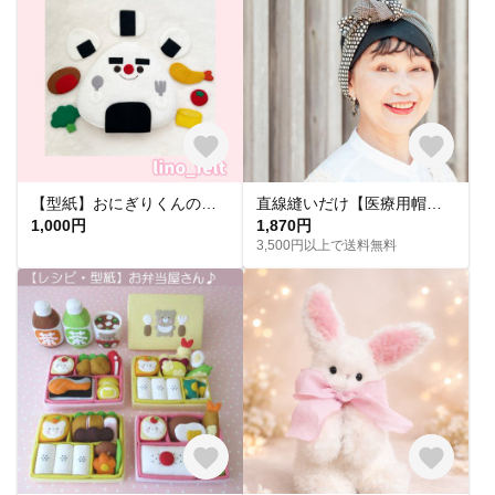
【型紙】おにぎりくんの形合わせ
直線縫いだけ【医療用帽子 ターバン型紙&レシピ】2way★直線縫いだけ 子供用も 洗える畳める ターバンキャップ：おしゃれなケア帽子 フリーサイズ 室内帽子 型紙 初心者 簡単 商用利用可
1,000円
1,870円
3,500円以上で送料無料