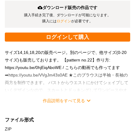
ダウンロード販売の作品です
購入手続き完了後、ダウンロードが可能になります。
購入には
ログイン
が必要です。
ログインして購入
サイズ14,16,18,20の販売ページ。別のページで、他サイズ(0-20
サイズ)も販売しております。 【pattern no.22】作り方:
https://youtu.be/0hjEiqAboWE / こちらの動画でも作ってます
➡https://youtu.be/VVgJm43s0AE ★このブラウスは半袖・長袖の
両方を制作できます。 バストからウエストにかけてシェイプして
いくデザインなので、スカートとドッキングしてワンピースやオ
ールインワン等にデザインを派生させることができます。 すこし
作品説明をすべて見る
丸みのあるスクエアネックが胸元がきれいに見せてくれます。 ボ
リュームのあるパフスリーブは可愛いだけでなく、腕を上げやす
ファイル形式
い設計になっております。 -----------------------------------------------
PDF fileのダウンロード商品です。 ★一回のお買い物で0-20の11
ZIP