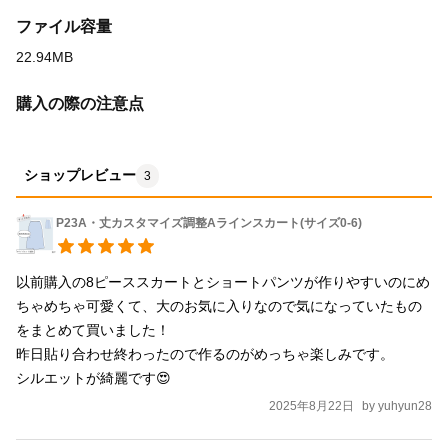
段階の中から3、4サイズをダウンロード出来ます。 なのでサイズ
選びに慎重になり過ぎないでくださいね。 ★2024年4月14日より
ファイル容量
商用利用の条件が変更になりました。型紙に記載されている内容
22.94MB
と変更になっておりますのでご注意ください。 このページ内の情
報を優先的にご理解ください。 【型紙について】 ・型紙には必要
購入の際の注意点
な縫い代がすでに含まれています。 ・ファイルはサイズごとに分
かれているので、ダウンロード後スムーズに制作に集中して頂け
ショップレビュー
ます。 ・A4かA3用紙で印刷できます。（型紙の貼り合わせ図をご
3
参照ください） ・作り方はyoutube動画をご覧いただけます。
P23A・丈カスタマイズ調整Aラインスカート(サイズ0-6)
【必要な材料】 ・生地…1.1M-1.7M (サイズによって異なりま
す。詳しい用尺は110cm幅140cm幅の生地の裁断図をご覧くださ
い) ・4㎝幅ウエストゴム…ウエスト寸法＋縫い代 ・薄手の接着
以前購入の8ピーススカートとショートパンツが作りやすいのにめ
芯…30cm*30cm ・糸 細かい用尺は型紙内の裁断図に含まれてい
ちゃめちゃ可愛くて、大のお気に入りなので気になっていたもの
ます。よくご確認ください。 【ダウンロードデータについて】 ・
をまとめて買いました！

PDF file (A4 or A3)をZIP圧縮でお渡し致します。 ・こちら側で型
昨日貼り合わせ終わったので作るのがめっちゃ楽しみです。

紙を修正、補足などする場合がございます。 ご購入後にデータ変
シルエットが綺麗です😍
更された場合でもダウンロードすることができます。 ・ダウンロ
2025年8月22日
by
yuhyun28
ード回数・期限は無制限ですが、やむを得ない事情でアナウンス