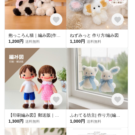
抱っころん猫｜編み図(作り方)
ねずみっと 作り方/編み図
1,200円
1,100円
送料無料
送料無料
【印刷編み図】郵送版｜あみぐるみ*手のひらサイズのちびドール
ふわてる坊主| 作り方(編み図) 〜8/30まで公開セール
1,300円
1,000円
送料無料
送料無料