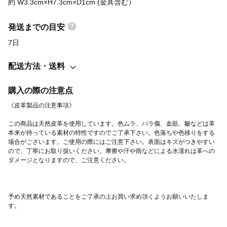
約 W3.3cm×H7.3cm×D1cm (金具含む）
小物 キーケース 鍵 カギ キーリング キーホルダー バッグチャーム
真鍮 brass ネコ 猫 猫型 ねこ型 猫グッズ ネコグッズ キャットモ
発送までの目安
チーフ cat シンプル 可愛い かわいい 革所 かわどころ
7日
kawadokoro 猫所 ねこどころ nekodokoro プレゼント ギフト 名入
れ くろねこ クロ猫 黒ねこ 黒猫 はちわれ
配送方法・送料
購入の際の注意点
この商品は天然皮革を使用しています。色ムラ、バラ傷、血筋、皺などは革
本来が持っている素材の特性ですのでご了承下さい。色落ちや色移りをする
場合がございます。ご使用の際にはご注意下さい。表面はキズがつきやすい
ので、丁寧にお取り扱いください。摩擦や汗や雨などによる水濡れは革への
予め天然素材であることをご了承の上お買い求め頂くようお願いいたしま