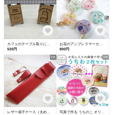
カフェのテーブル取りに！ 席取りスタンドキーホルダー
お花のアンブレラマーカー カラーバリエーション かすみ草 ドライフラワー レジン
520円
800円
PR
PR
レザー扇子ケース（太めタイプ） 全7色 【夏季限定商品】
写真で作る うちのこ オリジナル うちわセット 愛犬 愛猫 ペット 犬 猫 推し活 うちの子 団扇 うちわ