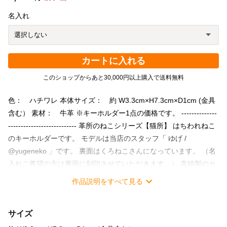
名入れ
カートに入れる
このショップからあと30,000円以上購入で送料無料
色： ハチワレ 本体サイズ： 約 W3.3cm×H7.3cm×D1cm (金具
含む） 素材： 牛革 ※キーホルダー1点の価格です。 --------------
--------------------------- 革所のねこシリーズ【猫所】 はちわれねこ
のキーホルダーです。 モデルは当店のスタッフ「 ゆげ /
@yugeneko 」です。 裏面はくろねこさんになっています。 （名
入れご希望の方は裏面に刻印させていただきます。） 真鍮製のカ
ラビナを付けておりますので、キーホルダーとしてもバッグチャ
作品説明をすべて見る
ームとしてもお使い頂けます。 真鍮と革の異素材コンビを経年変
化と共にお楽しみください。 猫好きさんへのプレゼントにもおす
サイズ
すめです。 《キーワード》 日本製 MADE IN JAPAN 本革 ヌメ革
牛革製 植物タンニンなめし ベジタブルタンニンなめし 革製品 革