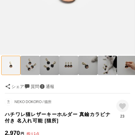
シェア
質問
通報
NEKO DOKORO / 猫所
ハチワレ猫レザーキーホルダー 真鍮カラビナ
23
付き 名入れ可能 [猫所]
2,970
円
残り
1
点