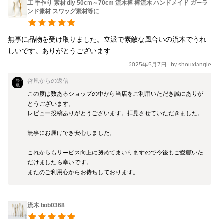
工 手作り 素材 diy 50cm～70cm 流木棒 棒流木 ハンドメイド ガーラ
ンド素材 スワッグ素材等に
無事に品物を受け取りました。立派で素敵な風合いの流木でうれ
しいです。ありがとうございます
2025年5月7日
by
shouxianqie
啓凰
からの返信
この度は数あるショップの中から当店をご利用いただき誠にありが
とうございます。

レビュー投稿ありがとうございます。拝見させていただきました。

無事にお届けでき安心しました。

これからもサービス向上に努めてまいりますので今後もご愛顧いた
だけましたら幸いです。

またのご利用心からお待ちしております。
流木 bob0368