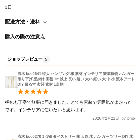
3日
配送方法・送料
購入の際の注意点
ショップレビュー
5
流木 boe0641 特大 ハンギング 棒 素材 インテリア 観葉植物 ハンガー
吊り下げ 壁掛け 園芸 1m以上 長い 短い 太い 細い 大 中 小 流木アート
DIY 吊るす 玄関 素材 1点物
梱包も丁寧で無事に届きました。とても素敵で雰囲気がよかった
です。インテリアに使いたいと思います。
2026年2月22日
by
tomo
流木 boc0270 1点物 タペストリー 棒 天然 木 ハンガー ツリー DIY 木