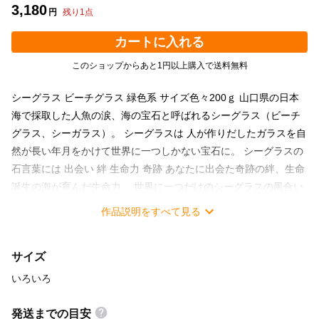
3,180
円
残り
1
点
カートに入れる
このショップからあと1円以上購入で送料無料
シーグラス ビーチグラス 緑色系 サイズ色々200ｇ 山口県の日本
海で採取した人魚の涙、海の宝石と呼ばれるシーグラス（ビーチ
グラス、シーガラス）。 シーグラスは 人が作りだしたガラスを自
然が長い年月をかけて世界に一つしかない宝石に。 シーグラスの
石言葉には 出会い 絆 生命力 奇跡 あなたに出会た奇跡の絆、生命
誕生の海が育んだ生命力。 世界に一つだけのシーグラスの風合い
をいかしたプレゼント、オーナメント、アクセサリー、ピアス、
作品説明をすべて見る
ネックレス、雑貨作り。 素材の活かし方は、無限大です。 採取後
に洗浄、天日干ししております。
サイズ
いろいろ
発送までの目安