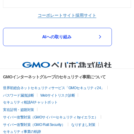
コーポレートサイト
採用サイト
AIへの取り組み
GMOインターネットグループのセキュリティ事業について
世界初総合ネットセキュリティサービス「GMOセキュリティ24」
パスワード漏洩診断
Webサイトリスク診断
セキュリティ相談AIチャットボット
実在証明・盗聴対策
サイバー攻撃対策（GMOサイバーセキュリティ byイエラエ）
サイバー攻撃対策（GMO Flatt Security）
なりすまし対策
セキュリティ事業の軌跡