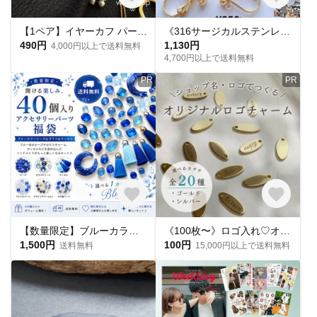
【1ペア】イヤーカフ パーツ マイクロパヴェ キュービックジルコニア 18kgpゴールド
《316サージカルステンレス》10個5ペア 金属アレルギー対応 18Kゴールド/シルバー
490円
1,130円
4,000円以上で送料無料
4,700円以上で送料無料
PR
PR
【数量限定】ブルーカラータッセル、ビーズ＆ガラスチャーム福袋40個セット｜アクセサリーパーツ詰め合わせ｜ハンドメイド素材｜アソート｜送料無料
《100枚〜》ロゴ入れ♡オリジナルロゴチャーム
1,500円
100円
送料無料
15,000円以上で送料無料