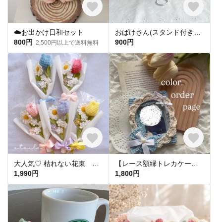
☁️お出かけ日和セット
おばけさん(スタンド付き、取り外し可能)
800円
900円
2,500円以上で送料無料
大人気♡ 枯れない花束 花束 花 毛糸 かぎ編み 結婚式 誕生日 プレゼント お礼 父の日 母の日 ニューボーンフォト 入学式 卒園式 卒業式
【レース額縁トレカケース】
1,990円
1,800円