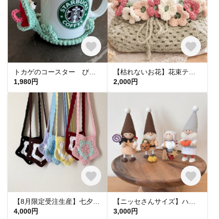
トカゲのコースター びっくり 飛び出すコースター コースター びっくり
【枯れないお花】花束ティッシュケースカバー💐プレゼント用 インテリア雑貨
1,980円
2,000円
【8月限定受注生産】七夕に願いを込めて🎋✨お星様のショルダーバッグᯓ★ ｜7色展開
【ニッセさんサイズ】ハロウィン5点セット
4,000円
3,000円