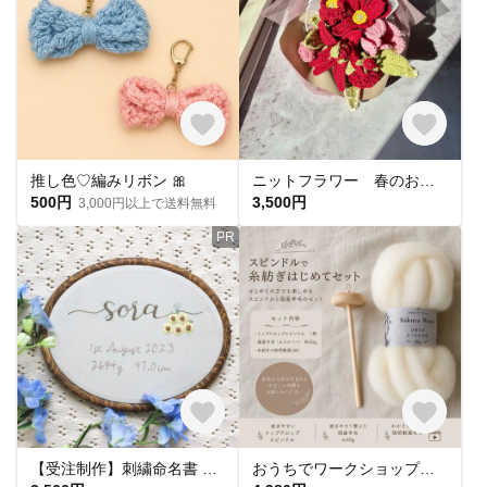
推し色♡編みリボン 🎀
ニットフラワー 春のお花束 トスブーケ 発表会/お誕生日に
500円
3,500円
3,000円以上で送料無料
PR
【受注制作】刺繍命名書 バースボード 出産祝い 名入れ スワッグ オーバル
おうちでワークショップ スピンドルで糸紡ぎはじめてセット