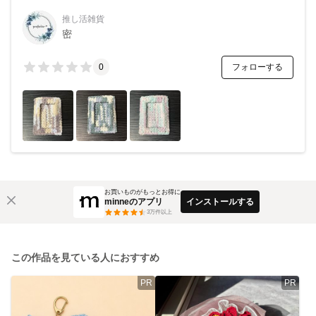
推し活雑貨
密
フォローする
0
お買いものがもっとお得に
minneのアプリ
インストールする
3
万件以上
この作品を見ている人におすすめ
PR
PR