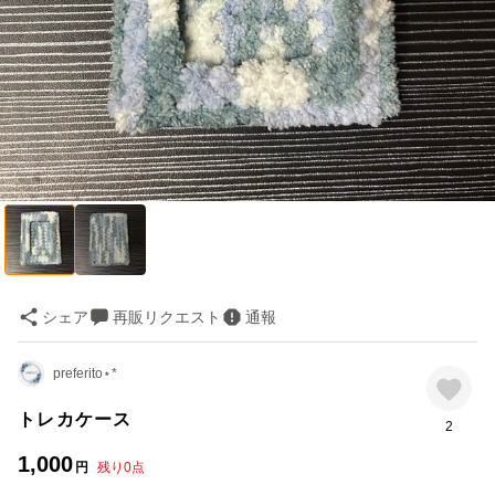
シェア
再販リクエスト
通報
preferito⋆*
トレカケース
2
1,000
円
残り
0
点