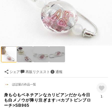
シェア
再販リクエスト
通報
ぼぼ屋の作品一覧
身も心もベネチアンなカリビアンだから今日
1
も白メノウが降り注ぎます♪<カブトピンブロ
ーチ>SB965