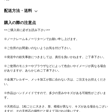
レーションを得て、思い描くままに作製したオンリー・ワンのブ
ローチです。そのため、再販や同一商品の作成は難しいので、あ
配送方法・送料
らかじめご了承下さい。 ※リーフチャームやガラスビーズなど、
先が多少尖っているものが含まれている場合がございますので、
購入の際の注意点
ご使用時にはご注意ください。 <<天然石の選び方>> 天然石の選
び方には、誕生月、好きな色、願いなど、様々ありますが、ぼぼ
屋がお勧めしている選び方は、「直観で気に入ったもの」です。
色々な天然石をご覧になって、とても魅かれる天然石があれば、
その天然石がもつ効果が、実はご自身の内面で一番求めている願
いとマッチしていた！な～んてこともあります。 なので、誕生石
じゃないから、自分が表向き求めている願いと異なるからといっ
※ご使用のモニターやブラウザなどによって色合いやイメージが異なる場合
て、魅かれた天然石を避ける必要はないと思います。 また、季節
や色々な場面に合わせて、異なる天然石を着用なさるのも良いと
※金属アレルギー、メッキ加工が肌に合わない方は、ご注文をお控えくださ
思います。
※作品はハンドメイドですので、多少の歪みやキズがある可能性がございま
※天然石は、1粒ごとに大きさ、形、模様が異なり、キズがある場合もござい