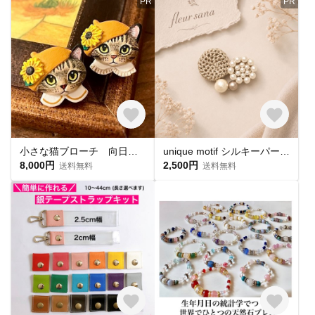
PR
PR
小さな猫ブローチ 向日葵帽子の豆ねこちゃん キジトラ猫 ゴッホ≪ひまわり≫ 【受注制作・猫好きさんへのギフトにも】
unique motif シルキーパールとクロッシェのブローチ〈heart〉 powder brown
8,000円
2,500円
送料無料
送料無料