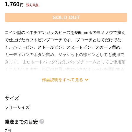
1,760
円
残り
0
点
SOLD OUT
コイン型のベネチアンガラスビーズを約6mm玉の白メノウで挟ん
で仕上げたカブトピンブローチです。 ブローチとしてだけでな
く、ハットピン、ストールピン、スヌードピン、スカーフ留め、
カーディガンのボタン留め、ジャケットの襟ピンとしても使用で
きます。 またトートバッグなどにバッグチャームとしてご使用頂
くこともできます。毎日のお買い物に小さなオシャレを演出する
のも良いかもしれませんね。 1点もので金具は銀色です。どうぞ
作品説明をすべて見る
よろしく。 ※写真だと分かりにくいですが、カブトピンブローチ
はいくつかサイズがあります。必ず下記のサイズを確認して下さ
サイズ
い。 ●メノウ(アゲート) 赤や青などの様々な色があり、色によっ
て異なる効果を有するとされています。一般的に心身の安定や促
フリーサイズ
進を図る天然石として知られています。 サイズ：長さ約5.0cm 使
用材料:白メノウ、ベネチアンガラスビーズ、金具(メッキ) <<創作
発送までの目安
ブローチについて>> 創作リングは、風景や映像などからインスピ
7日