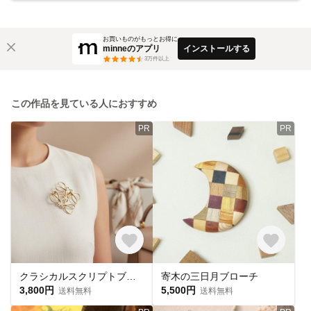
お買いものがもっとお得に
minneのアプリ
インストールする
3
万件以上
この作品を見ている人におすすめ
PR
PR
クラシカルスクリプトブローチ アンティーク調ゴールド｜上品なギフト【ebro20】
寄木の三日月ブローチ
3,800円
5,500円
送料無料
送料無料