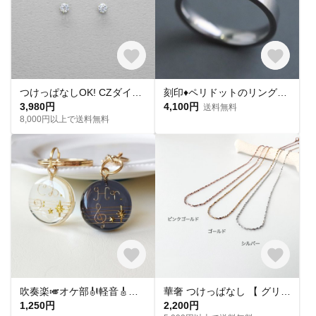
つけっぱなしOK! CZダイヤ スタッドピアス ハート&キューピッド 金属アレルギー対応 サージカルステンレス スキンピアス スキンジュエリー 繊細 華奢 シンプル 定番
刻印♦︎ペリドットのリング♦︎天然石♦誕生石♦サージカルステンレス【square】
3,980円
4,100円
送料無料
8,000円以上で送料無料
吹奏楽🎺オケ部🎻軽音🎸合唱🎶楽器大好きなあなたに🎹パート譜キーホルダー🎼 ☆受注製作☆名入れ可、ギフトにも(青春応援、音楽、音符、ブラバン、ピアノ)
華奢 つけっぱなし 【 グリッターネックレス 】きらきら シンプル 水濡れ OK＊ゴールド シルバー ピンクゴールド 金アレ対応 オールシーズン プレゼント 夏
1,250円
2,200円