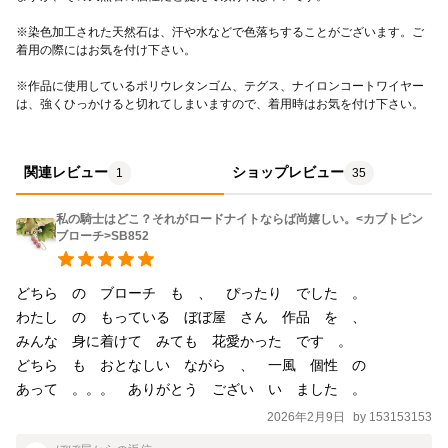
※染色加工された天然石は、汗や水などで色落ちすることがございます。ご
※作品に使用しているポリウレタンゴム、テグス、ナイロンコートワイヤー
は、強くひっかけると切れてしまいますので、着用時はお気を付け下さい。 
関連レビュー
ショップレビュー
1
35
私の騎士はどこ？それがロードナイトならば尚嬉しい。<カブトピン
ブローチ>SB852
どちら　の　ブローチ　も　、　ぴったり　でした　。　

わたし　の　もっている　ぼぼ屋　さん　作品　を　、　

みんな　身に着けて　みても　花愛かった　です　。　

どちら　も　おとなしい　ながら　、　一風　個性　の　

あって　。。。　ありがとう　ござい　い　ました　。　
2026年2月9日
by
153153153