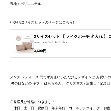
裏地：ポリエステル
⌇お得な2サイズセットのページはこちら⌇
2サイズセット 【 メイクポーチ 名入れ 】 
umi neko's GALLERY
メ ポーチ 化粧ポーチ トラベルポーチ HT0
3,600円
メンズ レディース 問わずお使いいただけるデザインは お祝い 
 母の日などの ギフト はもちろん、 クリスマス / 誕生日 / 記
〇発送及び連絡につきまして
　休日：土・日・祝祭日　年末年始・ゴールデンウイーク・お盆