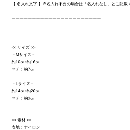
【 名入れ文字 】※名入れ不要の場合は「名入れなし」とご記載
ーーーーーーーーーーーーーーーーーーーーーー
<< サイズ >>
－Mサイズ－
約10㎝×約16㎝
マチ：約7㎝
－Lサイズ－
約14㎝×約20㎝
マチ：約9㎝
<< 素材 >>
表地：ナイロン