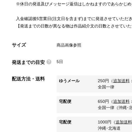
　※休日の発送及びメッセージ返信はしかねますのであらかじめ
　入金確認後5営業日(注文日を含まず)までに発送させていただ
　【発送までの日数が異なる物は作品紹介文の日数とさせていた
サイズ
商品画像参照
5日
発送までの目安
配送方法・送料
ゆうメール
250
円
（
追加送料
全国一律
宅配便
650
円
（
追加送料
全国一律（沖縄･
宅配便
1000
円
（
追加送料
沖縄･北海道