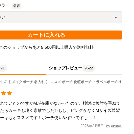
カラー
必須
カートに入れる
このショップからあと5,500円以上購入で送料無料
ショップレビュー
91
9622
イズ 【 メイクポーチ 名入れ 】 コスメ ポーチ 化粧ポーチ トラベルポーチ H
れていたのですがᎷが在庫がなかったので、検討に検討を重ねて
たらカーキも凄く素敵でした✨もし、ピンクがなくᎷサイズ希望
カーキもオススメです！ポーチ使いやすいですし！！
2026年8月5日
by
ekubo.