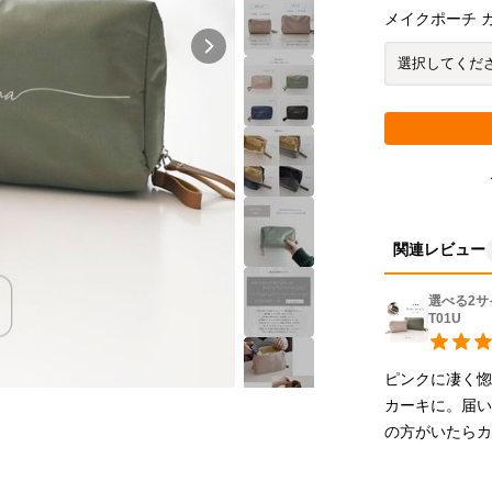
メイクポーチ 
関連レビュー
選べる2サ
T01U
ピンクに凄く惚
カーキに。届い
の方がいたら