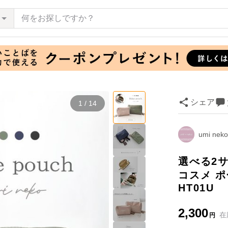
シェア
1 / 14
umi nek
選べる2サ
コスメ 
HT01U
2,300
在
円