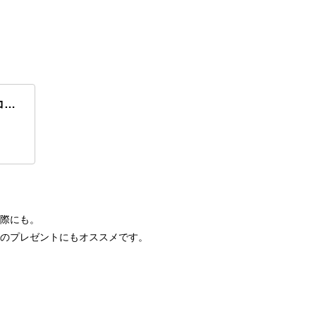
コス
2U
の際にも。
念日 のプレゼントにもオススメです。