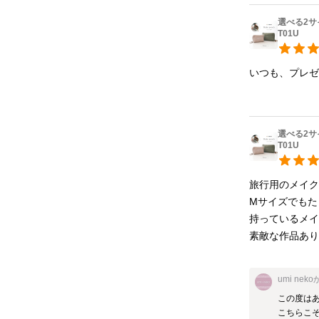
選べる2サ
T01U
選べる2サ
T01U
旅行用のメイク
Mサイズでもた
持っているメイ
素敵な作品あ
umi neko
この度はあ
こちらこそ