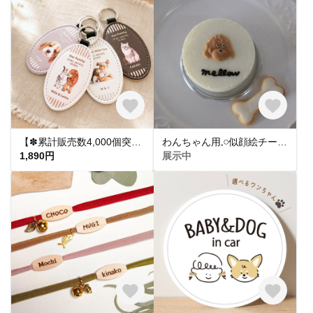
【✽累計販売数4,000個突破✽】うちの子レザーキーホルダー｜写真 オーダーメイド 名入れ｜キーリング 革 チャーム｜ギフト プレゼント｜犬 猫 子ども インコ ペット｜うちの子グッズ
わんちゃん用𓈒𓏸似顔絵チーズケーキ
1,890円
展示中