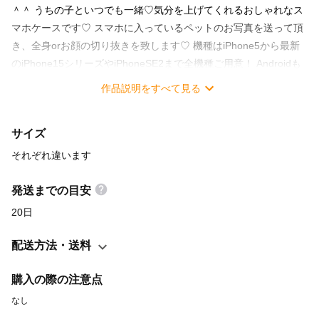
＾＾ うちの子といつでも一緒♡気分を上げてくれるおしゃれなス
マホケースです♡ スマホに入っているペットのお写真を送って頂
き、全身orお顔の切り抜きを致します♡ 機種はiPhone5から最新
のiPhone15シリーズやiPhoneSE2まで全機種ご用意！ Androidも
全機種対応しております＾＾ ●ご注文時の必要事項 ・スマホ機種
作品説明をすべて見る
・お写真（２頭の場合は+300円） ・お名前（ローマ字 or ひ
らがな） ・背景のお色 ※Web画面上の色とプリントした実物と
サイズ
の色味に差が出る場合がございます。 ●制作について ご購入
後、指定アドレスをお伝え致します。 そちらへお写真を送り下
それぞれ違います
さい。 レイアウトが完成後、一度お客様へ完成画像を お送り
致します。ご納得後、制作開始となります。
発送までの目安
20日
配送方法・送料
購入の際の注意点
なし