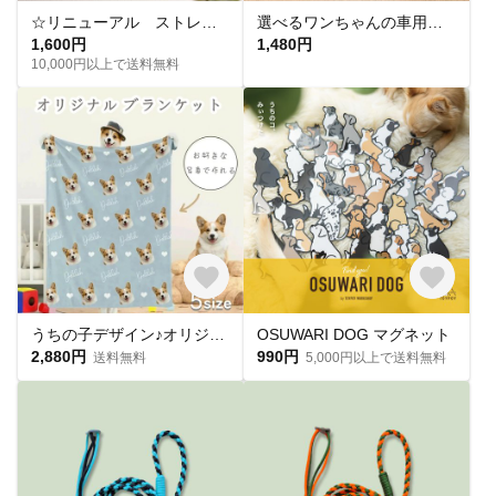
☆リニューアル ストレス最小限 揺れない迷子札 元祖 はげにくい 猫 犬 首輪 軽量 迷子札付き 安全バックル やわらか紐 コットンライク 全20色 ペット用 首輪 シンプル 迷子札 おハゲ防止
選べるワンちゃんの車用ステッカー/シール・マグネット・吸盤・ドラレコ有無も選べる/出産祝い/ギフト可 父の日
1,600円
1,480円
10,000円以上で送料無料
うちの子デザイン♪オリジナル ブランケット タオルケット 膝掛け おやすみマット 毛布 布団 お昼寝毛布 お昼寝 うちの子 犬 猫 写真入り ブランケット ひざ掛け オーダーメイド ペット 思い出
OSUWARI DOG マグネット
2,880円
990円
送料無料
5,000円以上で送料無料