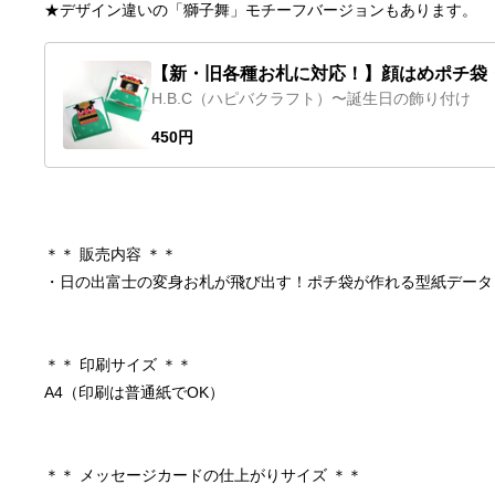
★デザイン違いの「獅子舞」モチーフバージョンもあります。
【新・旧各種お札に対応！】顔はめポチ袋
H.B.C（ハピバクラフト）〜誕生日の飾り付け
子舞から顔はめお札が飛び出す！ポチ袋が
る型紙（ダウンロード版）
450円
＊＊ 販売内容 ＊＊
・日の出富士の変身お札が飛び出す！ポチ袋が作れる型紙データ
＊＊ 印刷サイズ ＊＊
A4（印刷は普通紙でOK）
＊＊ メッセージカードの仕上がりサイズ ＊＊