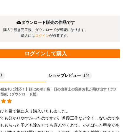
ダウンロード販売の作品です
購入手続き完了後、ダウンロードが可能になります。
購入には
ログイン
が必要です。
ログインして購入
ショップレビュー
3
146
各種お札に対応！】顔はめポチ袋・日の出富士の変身お札が飛び出す！ポチ
る型紙（ダウンロード版）
ひと目で気に入り購入いたしました。

とても分かりやすかったのですが、普段工作など全くしないので少
つももらった子ども達がとても喜んでくれて、がんばった甲斐があ