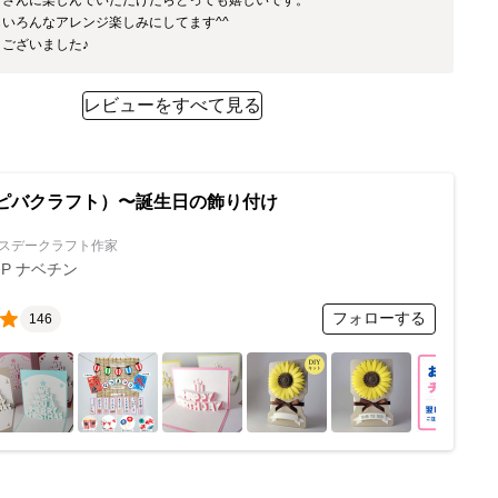
いろんなアレンジ楽しみにしてます^^

ございました♪
レビューをすべて見る
（ハピバクラフト）〜誕生日の飾り付け
スデークラフト作家
B.P ナベチン
フォローする
146