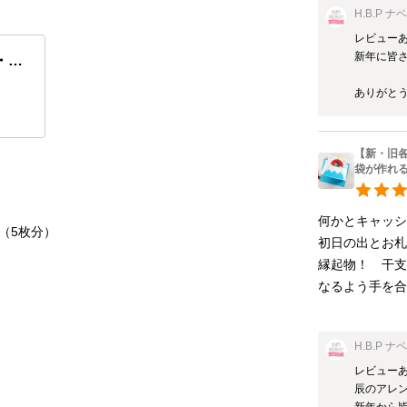
H.B.P ナ
レビューあ
新年に皆さ
・獅
作れ
ありがとう
【新・旧
袋が作れ
何かとキャッシ
（5枚分）
初日の出とお札
縁起物！　干支
なるよう手を
H.B.P ナ
レビューあ
辰のアレン
新年から