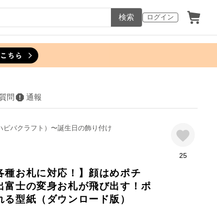
検索
ログイン
質問
通報
C（ハピバクラフト）〜誕生日の飾り付け
25
各種お札に対応！】顔はめポチ
出富士の変身お札が飛び出す！ポ
れる型紙（ダウンロード版）