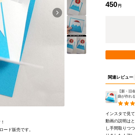
450
円
関連レビュー
【新・旧
袋が作れ
インスタで見て
動画の説明は
す！
し手間取りつ
ロード販売です。