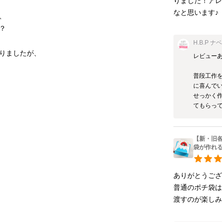
りました！ア
なと思います♪
、
？
H.B.P ナ
りましたが、
レビューあ
普段工作
に喜んでい
せっかく
てもらっ
【新・旧
袋が作れ
ありがとうござい
普通のポチ袋は
渡すのが楽しみで