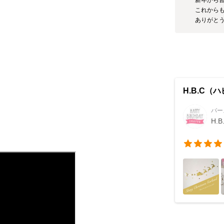
これからも
ありがとう
H.B.C
バー
H.