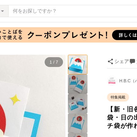
シェア
1 / 7
H.B.
特集掲載
【新・旧
袋・日の
チ袋が作