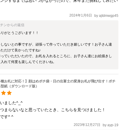
レンジするまでは思いつかなかったので、来年また挑戦してみたい
2024年1月6日
by
ajtdmwgp45
ベチン
からの返信
りがとうございます！！

をしないとの事ですが、頑張って作っていただき嬉しいです！お子さん達
ただけて良かったですね♪

作っていただいたので、お札を入れるところに、お子さん達にお絵描きし
て入れて何度も楽しんでくださいね。
各種お札に対応！】顔はめポチ袋・日の出富士の変身お札が飛び出す！ポチ
る型紙（ダウンロード版）
ました^_^

つまらないなと思っていたとき、こちらを見つけました！

す^ ^
2023年12月27日
by
ayp-19