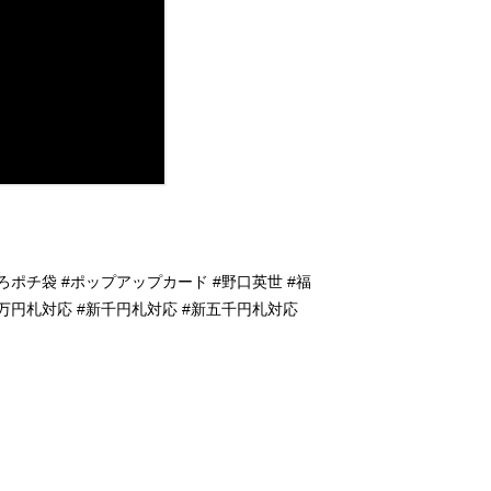
しろポチ袋 #ポップアップカード #野口英世 #福
１万円札対応 #新千円札対応 #新五千円札対応