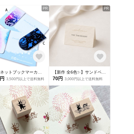
PR
PR
マグネットブックマーカー★マグネットしおり★書類挟み★手帳やメモ帳にも
【新作 全6色✨】サンドベールの席札 結婚式 席札 二つ折り ウェディング ペーパーアイテム メニュー表
0円
70円
3,500円以上で送料無料
3,000円以上で送料無料