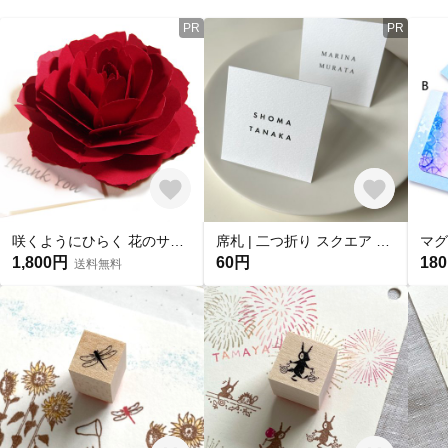
PR
PR
咲くようにひらく 花のサンキューカード〈ローズレッド〉forバースデー・ウェディング・お祝い・入学・卒業・母の日
席札 | 二つ折り スクエア simple
1,800円
60円
18
送料無料