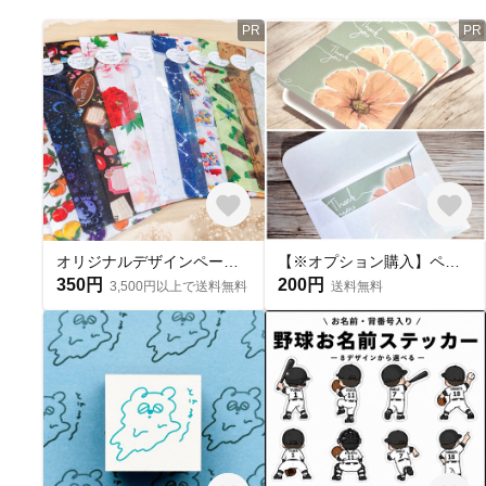
PR
PR
オリジナルデザインペーパーを使った、手づくり平袋★おすそわけ袋★4枚入★約A5サイズ
【※オプション購入】ペーパーサシェ定型サイズ メッセージカード×ミニ封筒 各種4枚入（サシェ別売り）
350円
200円
3,500円以上で送料無料
送料無料