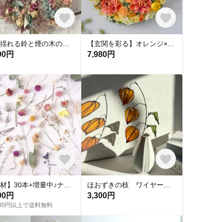
風に揺れる鈴と煙の木のクレセントリース
【玄関を彩る】オレンジ×イエローのフラワーリース｜ビタミンカラー Mサイズ
00円
7,980円
【素材】30本+増量中♪ナチュラル(無着色)*茎付きドライフラワー、ミニスワッグ、ギフト、席札、結婚式、ウエディング、フォト、バースデー、カード、誕生日、サシェ、キャンドル、モビール、エスコートカード
ほおずきの枝 ワイヤークラフト
00円
3,300円
,000円以上で送料無料