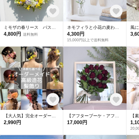
ミモザの春リース パステル 玄関リース ドアリース 母の日 誕生日 アーティフィシャルフラワー
ネモフィラと小花の麦わら帽子リース 【受注制作】
4,800円
4,300円
3,6
送料無料
15,000円以上で送料無料
【大人気】完全オーダーメイド高級造花髪飾り♡ 成人式 結婚式 ヘッドドレス アーティフィシャルフラワー 高級造花
【アフターブーケ・アフター花冠、ヘッドドレスにオススメ！！】 オーダーメイド アクリルボード 記念ボード 名入れ文字入れ出来る♫
2,990円
17,000円
1,1
20