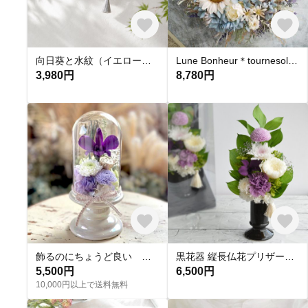
向日葵と水紋（イエロー）｜ひまわりリース・夏の壁飾り・玄関インテリア No.420704
Lune Bonheur＊tournesol＊ひまわりリース｜夏ひまわりリース・玄関ひまわりリース・玄関リース・誕生日プレゼント・ギフト・アーティフィシャルフラワー・サマーリース・アンティーク調リース
3,980円
8,780円
飾るのにちょうど良い プリザーブドフラワーのお供え花
黒花器 縦長仏花プリザーブドアレンジ プリザーブドフラワー 初盆 彼岸 枯れない花 仏壇 お供え 仏花 花 喪中はがき Kuyo033
5,500円
6,500円
10,000円以上で送料無料