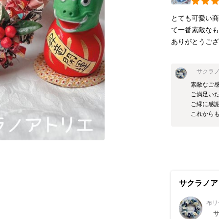
とても可愛い
て一番素敵なも
ありがとうご
サクラノ
素敵なご感
ご満足いた
ご縁に感謝
これからも
サクラノア
布リ
サ