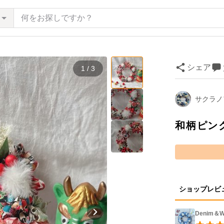
シェア
1 / 3
サクラノ
和柄ピン
ショップレビ
Denim＆W