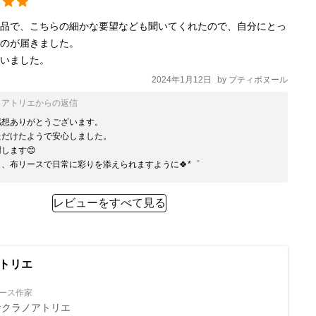
商品で、こちらの細かな要望なども聞いてくれたので、自分にとっ
のが届きました。

ざいました。
2024年1月12日
by
プティボヌール
アトリエ
からの返信
想ありがとうございます。

だけたようで安心しました。

します😊

、布リースで日常に彩りを添えられますように🍀*゜
レビューをすべて見る
トリエ
ース作家
クラノアトリエ