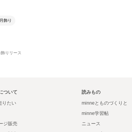
正月飾り
お飾りリース
について
読みもの
で売りたい
minneとものづくりと
minne学習帖
ージ販売
ニュース