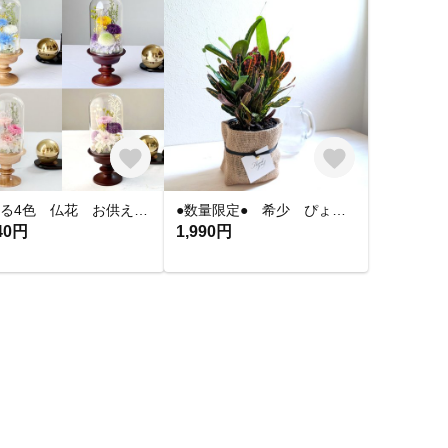
選べる4色 仏花 お供え 枯れない仏花 プリザーブドフラワー 命日 一周忌 新盆 お彼岸 喪中見舞い お悔やみ 御供
●数量限定● 希少 ぴょんぴょん飛び出すベル ”飛び葉 クルトン・トビハ プラ鉢＆麻袋付き” 観葉植物 かわいい おしゃれ インテリアグリーン シンボルツリー おしゃれ 人気 ギフト
40円
1,990円