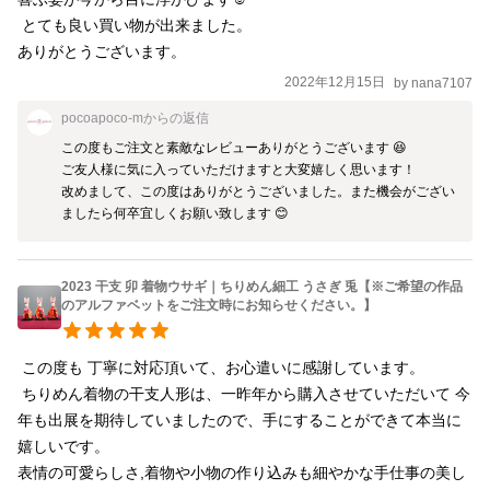
 とても良い買い物が出来ました。

ありがとうございます。
2022年12月15日
by
nana7107
pocoapoco-m
からの返信
この度もご注文と素敵なレビューありがとうございます 😆

ご友人様に気に入っていただけますと大変嬉しく思います！

改めまして、この度はありがとうございました。また機会がござい
ましたら何卒宜しくお願い致します 😊 
2023 干支 卯 着物ウサギ｜ちりめん細工 うさぎ 兎【※ご希望の作品
のアルファベットをご注文時にお知らせください。】
 この度も 丁寧に対応頂いて、お心遣いに感謝しています。

 ちりめん着物の干支人形は、一昨年から購入させていただいて 今
年も出展を期待していましたので、手にすることができて本当に
嬉しいです。

表情の可愛らしさ,着物や小物の作り込みも細やかな手仕事の美し