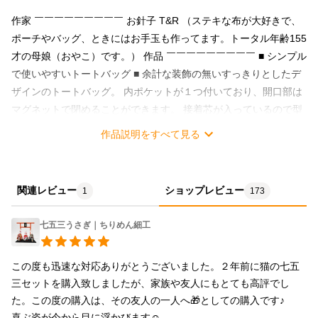
作家 ￣￣￣￣￣￣￣￣￣ お針子 T&R （ステキな布が大好きで、
ポーチやバッグ、ときにはお手玉も作ってます。トータル年齢155
才の母娘（おやこ）です。） 作品 ￣￣￣￣￣￣￣￣￣ ■ シンプル
で使いやすいトートバッグ ■ 余計な装飾の無いすっきりとしたデ
ザインのトートバッグ。 内ポケットが１つ付いており、開口部は
マグネットで閉めることができます。 接着芯が入っているので型
崩れがしにくくなっております。 マチもしっかりとしているの
作品説明をすべて見る
で、自立させられるのもポイントです。 普段使いはもちろん、お
買い物バッグやママバッグなどのサブバッグとしてもオススメで
す。 ★内ポケット１つ ★開口部はマグネットで開閉 ★接着芯が
関連レビュー
ショップレビュー
1
173
入っているので型崩れがしにくい ★マチがあり、自立させられる
★普段使い～お買い物バッグやママバッグまで◎ サイズ ￣￣￣￣
七五三うさぎ｜ちりめん細工
￣￣￣￣￣ 約 上辺 28cm × 底辺 22cm×高さ 21cm×マチ 10cm×持
ち手 28cm ※一番大きい部分で計測しています。
この度も迅速な対応ありがとうございました。２年前に猫の七五
三セットを購入致しましたが、家族や友人にもとても高評でし
た。この度の購入は、その友人の一人へ🎁としての購入です♪

喜ぶ姿が今から目に浮かびます☺️
