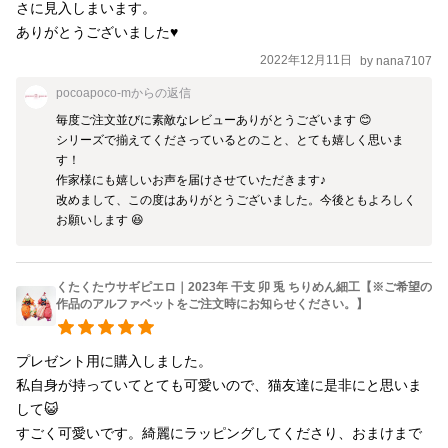
さに見入しまいます。

ありがとうございました♥️
2022年12月11日
by
nana7107
pocoapoco-m
からの返信
毎度ご注文並びに素敵なレビューありがとうございます 😊

シリーズで揃えてくださっているとのこと、とても嬉しく思いま
す！

作家様にも嬉しいお声を届けさせていただきます♪

改めまして、この度はありがとうございました。今後ともよろしく
お願いします 😆
くたくたウサギピエロ｜2023年 干支 卯 兎 ちりめん細工【※ご希望の
作品のアルファベットをご注文時にお知らせください。】
プレゼント用に購入しました。

私自身が持っていてとても可愛いので、猫友達に是非にと思いま
して😺

すごく可愛いです。綺麗にラッピングしてくださり、おまけまで