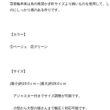
③首輪本体は糸の推奨かぎ針サイズより細いものを使用して、し