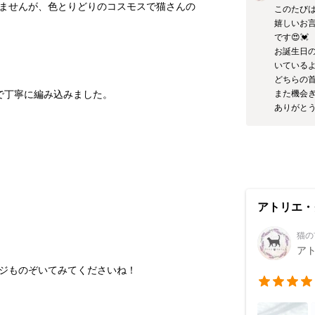
ませんが、色とりどりのコスモスで猫さんの
このたび
嬉しいお
です😍💓

お誕生日
いているよ
どちらの首
また機会ぎ
アトリエ・
猫の
ア