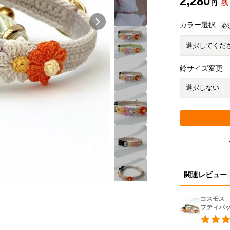
2,280
残
円
カラー選択
必
鈴サイズ変更
関連レビュー
コスモス
フティバ