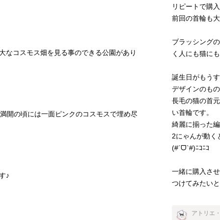
リピートで購入
前回の首輪も大
ブラッシング
大なコスモス畑を見る事のできる公園があり
く人にも猫にも
誕生日がもう
デザインのもの
長毛の猫の首
い首輪です。

、満開の頃には一面ピンクのコスモスで埋め尽
綺麗に揃った編
2にゃんが動く
(#´ᗜ`#)ﾆｺﾆｺ

一緒に購入さ
つけてみたい
アトリエ