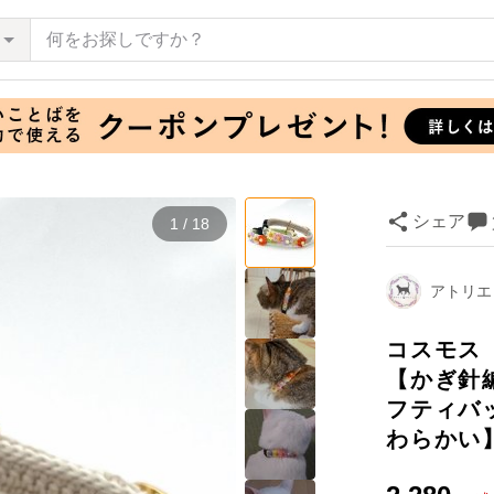
シェア
1 / 18
アトリエ
コスモス
【かぎ針
フティバ
わらかい