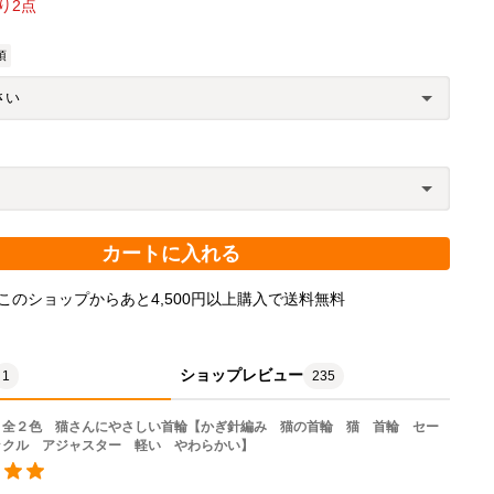
り
2
点
須
カートに入れる
このショップからあと4,500円以上購入で送料無料
ショップレビュー
1
235
 全２色 猫さんにやさしい首輪【かぎ針編み 猫の首輪 猫 首輪 セー
ックル アジャスター 軽い やわらかい】