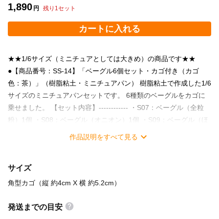
1,890
円
残り
1
セット
カートに入れる
★★1/6サイズ（ミニチュアとしては大きめ）の商品です★★
●【商品番号：SS-14】「ベーグル6個セット・カゴ付き（カゴ
色：茶）」（樹脂粘土・ミニチュアパン） 樹脂粘土で作成した1/6
サイズのミニチュアパンセットです。 6種類のベーグルをカゴに
乗せました。 【セット内容】------------ ・S07：ベーグル（全粒
粉）1個 ・S08：ベーグル（オニオン）1個 ・S09：ベーグル（ほ
うれん草）1個 ・S10：ベーグル（シナモンレーズン）1個 ・
作品説明をすべて見る
S11：ベーグル（ブルーベリー）1個 ・S12：ベーグル（クランベ
リー）1個 ・B01：角型カゴ（色：茶）1個 （敷紙付き） -----------
サイズ
------------------- ・パンは一つ一つ手作りで作成しています。 本当
のパンと同じく具材の入り方など表情が色々ありますのでご了承
角型カゴ（縦 約4cm X 横 約5.2cm）
ください。 （写真5-7枚目に各ベーグルの写真を掲載しましたの
でご参考ください） ・約1/6サイズで作成しています。 ・部屋の
発送までの目安
インテリアやお気に入りのドール撮影の小物としてもご利用いた