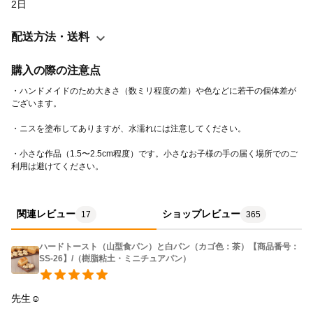
2日
だけたら嬉しいです。 ・ミニチュアとしては大きめの1/6サイズで
作成していますので、一般的なお人形遊びに使われるドールに合
配送方法・送料
う大きさになっています。（22cm タカラトミーさんのお人形）
（20〜27cm ペットワークスさんのmomokoドールやruruko)など
購入の際の注意点
・パンは樹脂粘土、カゴはクラフトバンド で作成しています。 ・
・ハンドメイドのため大きさ（数ミリ程度の差）や色などに若干の個体差が
ハンドメイドです。 ・ニスを塗ってありますが、水濡れなどにご
注意ください。 ------------------------------ ★ドール（22cmドー
ル）とパンの写真はインスタグラムで掲載しておりますのでご参
・小さな作品（1.5〜2.5cm程度）です。小さなお子様の手の届く場所でのご
考ください。 ↓ https://www.instagram.com/red_tabby33
利用は避けてください。
関連レビュー
ショップレビュー
17
365
ハードトースト（山型食パン）と白パン（カゴ色：茶）【商品番号：
SS-26】/（樹脂粘土・ミニチュアパン）
先生☺
