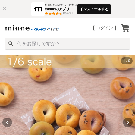
お買いものがもっとお得に
minneのアプリ
インストールする
3
万件以上
ログイン
1 / 9