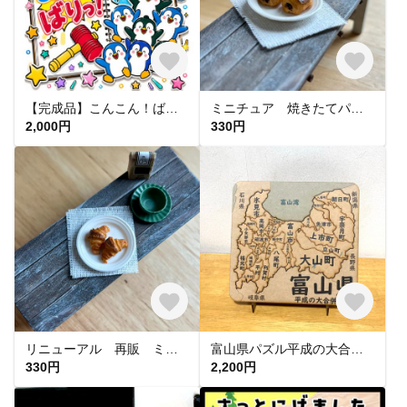
【完成品】こんこん！ばりっ！ スケッチブックシアター 保育 誕生日会 出し物 保育教材 施設 幼稚園
ミニチュア 焼きたてパンオショコラ
2,000円
330円
リニューアル 再販 ミニチュア 焼きたてクロワッサン
富山県パズル平成の大合併前版
330円
2,200円