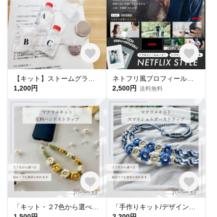
【キット】ストームグラスを作りましょう＊できあがり量：約100ml＊インテリアストームグラス
ネトフリ風プロフィールムービー 【NETFLIX STYLE】/ 結婚式ムービー / 自作 / テンプレート / パワポ
1,200円
2,500円
送料無料
「キット・２7色から選べる」花柄ハンドストラップキット 手作りキット マクラメキット マクラメ編みキット 手作りギフト
「手作りキット/デザイン・色が選べる」ショルダーストラップキット スマホストラップキット マクラメキット マクラメ編みキット 手作りギフト
1,500円
2,200円