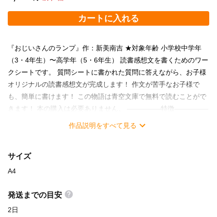
カートに入れる
『おじいさんのランプ』作：新美南吉 ★対象年齢 小学校中学年
（3・4年生）〜高学年（5・6年生） 読書感想文を書くためのワー
クシートです。 質問シートに書かれた質問に答えながら、お子様
オリジナルの読書感想文が完成します！ 作文が苦手なお子様で
も、簡単に書けます！ この物語は青空文庫で無料で読むことがで
きます！ 本の購入は必要ありません。 ―――――特徴―――――
★どんな本を読んだらいいの？ ⇒「青空文庫」で無料で読める本
作品説明をすべて見る
があります！本を買う必要はありません！ その中でも読みやす
い本をチョイスしました！ ★読書感想文、書くことが思い浮かば
サイズ
ない！！ ⇒「こころに残ったこと」を中心に書きましょう！
「質問シート」の内容を書けばOKです！ ★丸うつしはさせたくな
A4
い！ ⇒質問シートを使えば、お子様のオリジナルの読書感想文が
完成します！ （セット内容の「読書感想文（見本）」はあくまで
発送までの目安
参考としてお使いください。） ★国語の力はつくの？ ⇒このシー
2日