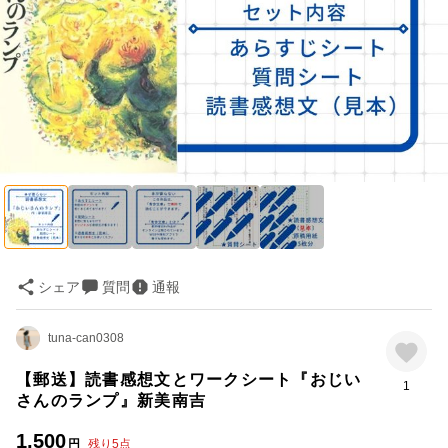
シェア
質問
通報
tuna-can0308
【郵送】読書感想文とワークシート『おじい
1
さんのランプ』新美南吉
1,500
円
残り
5
点