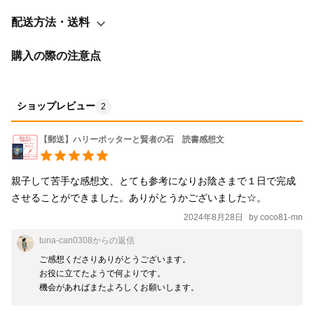
トを使えば、 文章を書く能力や、お話のポイントをつかむ力、文
章構成能力がつきます！ ―――セット内容――― ①あらすじシー
配送方法・送料
ト ②質問シート ③読書感想文（見本） ④保護者の方のための使
用ガイドつき ―――内容説明――― ①あらすじシート 物語の
購入の際の注意点
あらすじをまとめました。 ５分くらいで物語のポイントが分か
ります。 ②質問シート 感想文が書きやすい「こころに残ったと
ころ」を選んであります。 物語の内容についての質問を用意し
ショップレビュー
2
ました。 お子様が質問に答えることで、オリジナルの読書感想文
【郵送】ハリーポッターと賢者の石 読書感想文
が完成します。 ③読書感想文（見本） 完成イメージです。あく
まで参考としてお使いください。 ★複数商品ご購入の際はお値引
き可能です！ 購入前にコメントにてお知らせください！ →専
親子して苦手な感想文、とても参考になりお陰さまで１日で完成
用商品を出品させていただきます。 ※全て白黒で印刷したものを
させることができました。ありがとうかございました☆。
お送りします。 ※ご自宅用としてお使いください。 ※本商品を一
2024年8月28日
by
coco81-mn
部または全部を丸写し・使用した責任を、出品者は負いません。
tuna-can0308
からの返信
使用は自己責任でお願いいたします。 ※転売・転載はおやめく
ご感想くださりありがとうございます。

ださい。 ※値下げ交渉は対応できません。
お役に立てたようで何よりです。

機会があればまたよろしくお願いします。