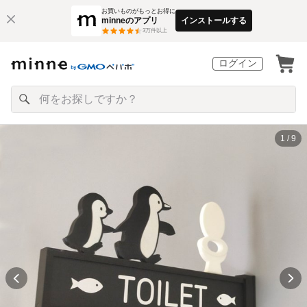
お買いものがもっとお得に
minneのアプリ
インストールする
3
万件以上
ログイン
1 / 9