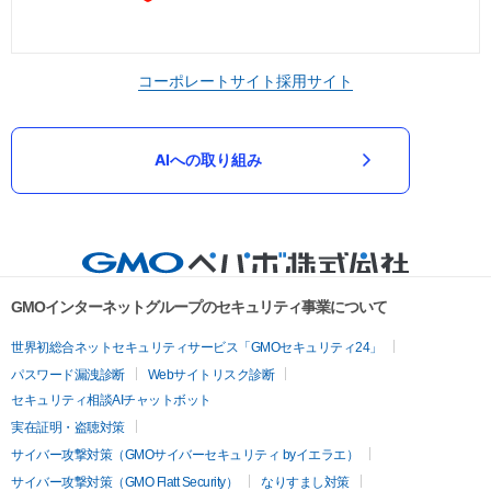
コーポレートサイト
採用サイト
AIへの取り組み
GMOインターネットグループのセキュリティ事業について
世界初総合ネットセキュリティサービス「GMOセキュリティ24」
パスワード漏洩診断
Webサイトリスク診断
セキュリティ相談AIチャットボット
実在証明・盗聴対策
サイバー攻撃対策（GMOサイバーセキュリティ byイエラエ）
サイバー攻撃対策（GMO Flatt Security）
なりすまし対策