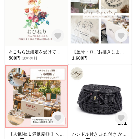
⚠️こちらは鑑定を受けて頂いたお客様から評価を頂く為のメニューです
【屋号・ロゴお描きします】屋号 タペストリー 布看板 ショップ タペストリー shop ロゴ 看板
500円
1,600円
送料無料
【人気No.1 満足度◎ 】＼屋号／看板 タペストリー 布 マルシェで大活躍中！
ハンドル付き ふた付き かごバスケット（品番800-M-BK）