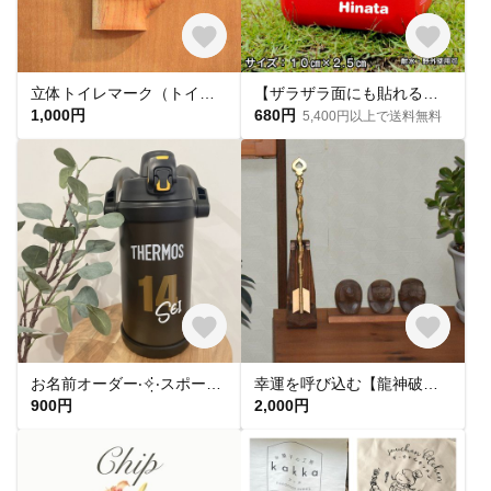
立体トイレマーク（トイレットペーパー付）
【ザラザラ面にも貼れる】横幅10cm 名前シール 防水 ステッカー オリジナルシール カッティングシール
1,000円
680円
5,400円以上で送料無料
お名前オーダー‧✧̣̇‧スポーツ背番号sticker プレゼント/卒団記念にも◎
幸運を呼び込む【龍神破魔矢】が美しく輝く専用飾り台
900円
2,000円