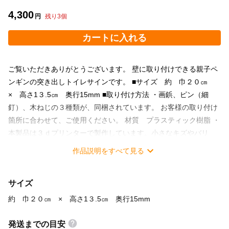
4,300
円
残り
3
個
カートに入れる
ご覧いただきありがとうございます。 壁に取り付けできる親子ペ
ンギンの突き出しトイレサインです。 ■サイズ 約 巾２０㎝
× 高さ1３.5㎝ 奥行15mm ■取り付け方法 ・画鋲、ピン（細
釘）、木ねじの３種類が、同梱されています。 お客様の取り付け
箇所に合わせて、ご使用ください。 材質 プラスティック樹脂 ・
本製品は３ｄプリンターで製作しています。小さなキズやバリ
は、製造上の特性としてご了承くださいませ。 ・屋外、直射日光
作品説明をすべて見る
が当たるなど、高温になる場所では、変形・劣化する原因となり
ますので、使用をお控えください。
サイズ
約 巾２０㎝ × 高さ1３.5㎝ 奥行15mm
発送までの目安