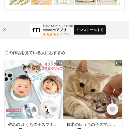
お買いものがもっとお得に
minneのアプリ
インストールする
3
万件以上
この作品を見ている人におすすめ
PR
PR
敬老の日 うちの子スマホグリップ写真オーダー オーダーメイドお好きなお写真で作れるオリジナル アクリルスマホ グリップ スマホケースMagSafe対応 マグネット吸着 うちの子グッズ こどもの日
敬老の日うちの子スマホグリップオーダーメイド写真オーダーオリジナル アクリル半球 MagSafe対応 スマホグリップ マグネット吸着 半球スマホスタンド うちの子グッズ うちの子 プレゼント子供の日