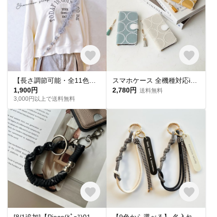
【長さ調節可能・全11色】ふわりチュール×マクラメフラワーのスマホショルダー
スマホケース 全機種対応iPhone17e 17 16e pixel手帳型 布地 サークル柄 スマホ カバー アイフォン スタンド機能 刺繍 北欧柄 プレゼント
1,900円
2,780円
送料無料
3,000円以上で送料無料
[8/1追加]【Piece(ﾋﾟｰｽ)01】スマホハンドストラップ ブラック シルバー モノトーン 個性的 モード カジュアル シック
【9色から選べる】 名入れタグ付き カラビナ ハンドストラップ｜パラコード編み｜シンプル｜カラフル｜おしゃれ