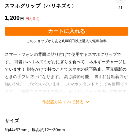
スマホグリップ（ハリネズミ）
21
1,200
円
残り
5
点
カートに入れる
このショップからあと6,000円以上購入で送料無料
スマートフォンの背面に貼り付けて使用するスマホグリップで
す。 可愛いハリネズミがおにぎりを食べてエネルギーチャージし
ています！ 指をかけて持つことでスマホの落下防止、写真撮影の
ときの手ブレ防止になります。 高さ調節可能。 裏面には粘着力が
強い3Mテープがついています。 スマホスタンドとしても使用でき
ます。（※横向きで使用の場合） イヤホンコードを巻いて収納す
ることも可。 素材：アクリル、ABS樹脂
作品説明をすべて見る
サイズ
約44x57mm、厚み約12〜30mm