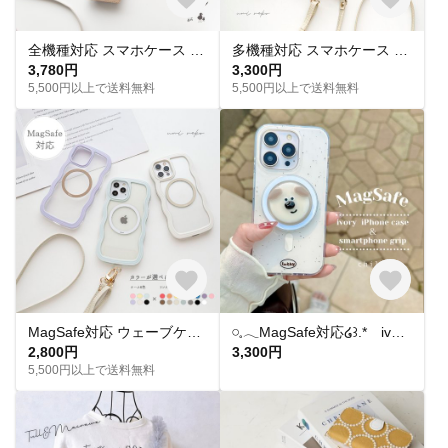
全機種対応 スマホケース 手帳型 ベルト付き 【 new シュリンクレザー 】 本革 スマホショルダー くすみカラー iPhone16 AS13K
多機種対応 スマホケース カラー リアケース 【 ベルト付き 2つ折り カードケース 名入れ 】 スマホショルダー スタンド機能 落下防止 くすみカラー JE12U
3,780円
3,300円
5,500円以上で送料無料
5,500円以上で送料無料
MagSafe対応 ウェーブケース 【 MagSafeリング 名入れ 】 スマホショルダー スマホケース マグセーフ iPhone パーツ付 OS48U
𓏸𓈒𓂃MagSafe対応໒꒱.* ivory iPhoneケース ＆ スマホグリップ〖いぬ〗
2,800円
3,300円
5,500円以上で送料無料