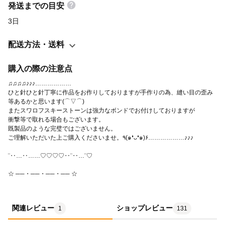
発送までの目安
3日
配送方法・送料
購入の際の注意点
♫♫♫♫♪♪♪………………
ひと針ひと針丁寧に作品をお作りしておりますが手作りの為、縫い目の歪み
等あるかと思います(⌒▽⌒)
またスワロフスキーストーンは強力なボンドでお付けしておりますが
衝撃等で取れる場合もございます。
既製品のような完璧ではございません。
ご理解いただいた上ご購入くださいませ。٩(๑❛ᴗ❛๑)۶………………♪♪♪
¨‥…‥……♡♡♡♡‥¨‥…¨♡
☆ ──・──・──・── ☆
関連レビュー
ショップレビュー
1
131