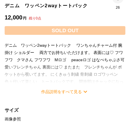
デニム ワッペン2wayトートバック
26
12,000
円
残り
0
点
SOLD OUT
デニム ワッペン2wayトートバック ワンちゃんチャーム付 腕
掛け ショルダー 両方でお持ちいただけます。 表面には♡ フワ
フワ クマさん フワフワ Mロゴ peaceロゴ はなぺちゃぶさ可
愛いフレンチちゃん 裏面には♡ またまた フレンチちゃんが ポ
ケットから覗いてます。 にくきゅう刺繍 骨刺繍 ロゴワッペン
色々付いて楽しい トートバックです。 開放部はチャックになっ
てます。 外側にもチャック付ポケット 側面にもチャック付ポケッ
作品説明をすべて見る
ト サイズ 縦 34㎝ 横 35㎝ 底マチ 11㎝ 横マチ 11㎝ ショル
ダーは長さ調節可能 スワロフスキーストーンもついて キラキラ感
サイズ
ごあります。
画像参照