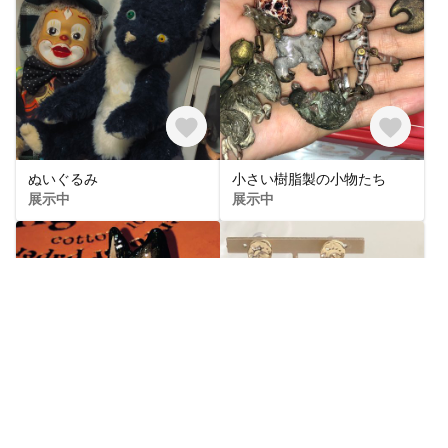
ぬいぐるみ
小さい樹脂製の小物たち
展示中
展示中
ブローチ
♪簡単！はさむだけ！！ゴールド//マグネットピアス/パール/パールゆらゆらピアス／卒業式、卒園式／入学式、入園式／／オケージョン//#入学式 or #入園式 or #卒園式 or #フォーマル