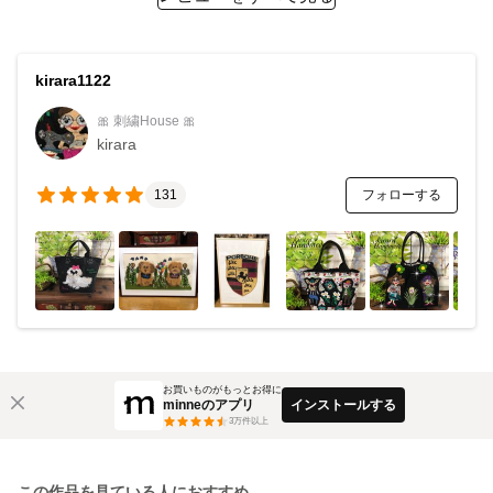
kirara1122
🎀 刺繍House 🎀
kirara
フォローする
131
お買いものがもっとお得に
minneのアプリ
インストールする
3
万件以上
この作品を見ている人におすすめ