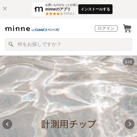
お買いものがもっとお得に
minneのアプリ
インストールする
3
万件以上
ログイン
1 / 6