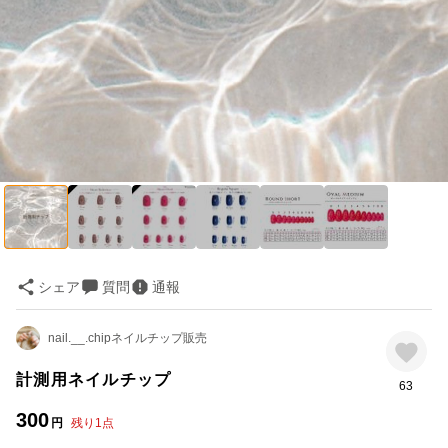
シェア
質問
通報
nail.__.chipネイルチップ販売
計測用ネイルチップ
63
300
円
残り
1
点