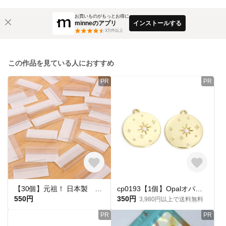
お買いものがもっとお得に
minneのアプリ
インストールする
3
万件以上
この作品を見ている人におすすめ
PR
PR
【30個】元祖！ 日本製 アクセサリー台紙用 強粘着プラスチックフック ３㎜ アクセサリー販売 什器 ディスプレイ 陳列 ピアス イヤリング A001
cp0193【1個】Opalオパールスターコイン光沢ゴールドペンダント、チャーム NF
550円
350円
3,980円以上で送料無料
PR
PR