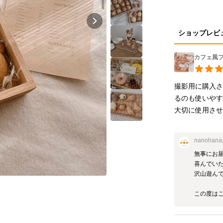
ショップレビ
カフェ風
撮影用に購入
るのも使いやす
大切に使用さ
nanohana
無事にお届
喜んでいた
沢山遊んで
この度は