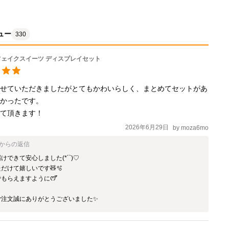
ュー
330
フェイクスイーツ ディスプレイセット
させていただきましたがとてもかわいらしく、まとめてセットがあ
かったです。

せて頂きます！
2026年6月29日
by
moza6mo
からの返信
けできて安心しました(*´`)♡

だけて嬉しいです🧸🫧

もらえますようにꯁꯧ

ご注文誠にありがとうございました✨