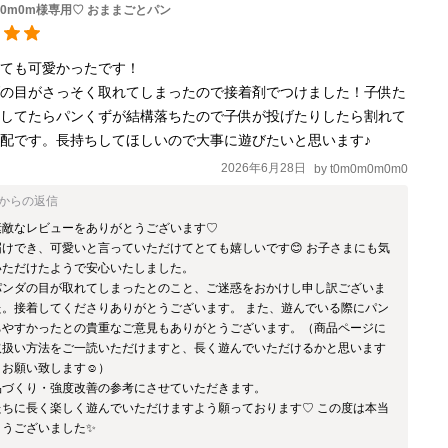
0m0m0m様専用♡ おままごとパン
ても可愛かったです！

ダの目がさっそく取れてしまったので接着剤でつけました！子供た
をしてたらパンくずが結構落ちたので子供が投げたりしたら割れて
配です。長持ちしてほしいので大事に遊びたいと思います♪
2026年6月28日
by
t0m0m0m0m0
からの返信
敵なレビューをありがとうございます♡ 

けでき、可愛いと言っていただけてとても嬉しいです😊 お子さまにも気
ただけたようで安心いたしました。 

パンダの目が取れてしまったとのこと、ご迷惑をおかけし申し訳ございま
た。接着してくださりありがとうございます。 また、遊んでいる際にパン
ちやすかったとの貴重なご意見もありがとうございます。（商品ページに
取扱い方法をご一読いただけますと、長く遊んでいただけるかと思います
お願い致します☺️）

づくり・強度改善の参考にさせていただきます。 

たちに長く楽しく遊んでいただけますよう願っております♡ この度は本当
とうございました✨