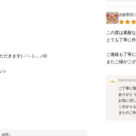
光様専用♡
この度は素敵な
とても丁寧に作
ご連絡も丁寧に
˙˶ )𓂃 𓈒𓏸𑁍‬

またご縁がござ
い♪
nanohana
ご丁寧に取
ありがとうご
お気に召し
これからも
またのご
：
0
円）