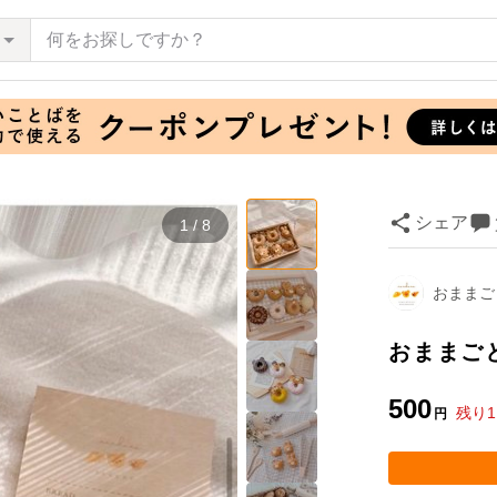
シェア
1 / 8
おままごと
おままご
500
残り
1
円