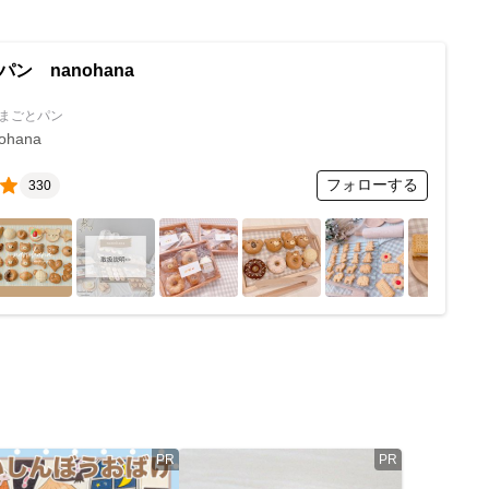
ン nanohana
まごとパン
ohana
フォローする
330
PR
PR