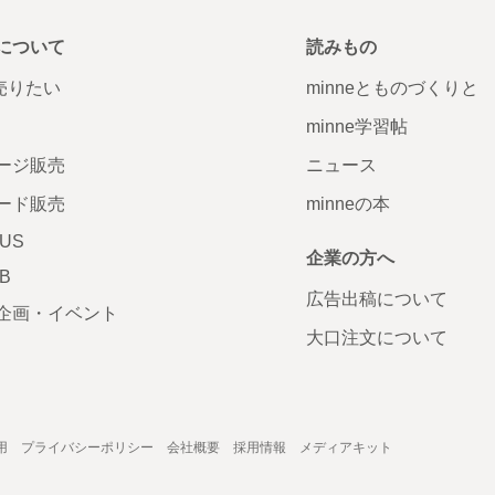
について
読みもの
で売りたい
minneとものづくりと
minne学習帖
ージ販売
ニュース
ード販売
minneの本
LUS
企業の方へ
AB
広告出稿について
企画・イベント
大口注文について
用
プライバシーポリシー
会社概要
採用情報
メディアキット