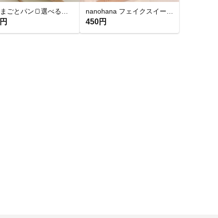
おままごとパン🍞選べるセット♡
nanohana フェイクスイーツ パン
0円
450円