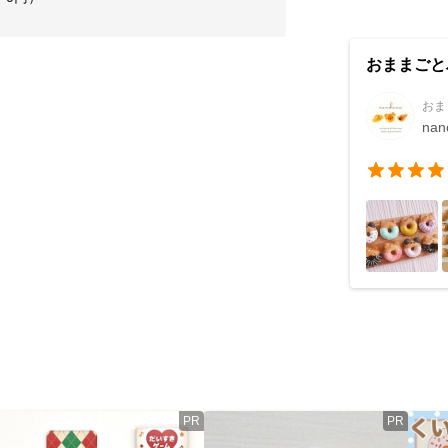
おままごとパ
おま
nan
PR
PR