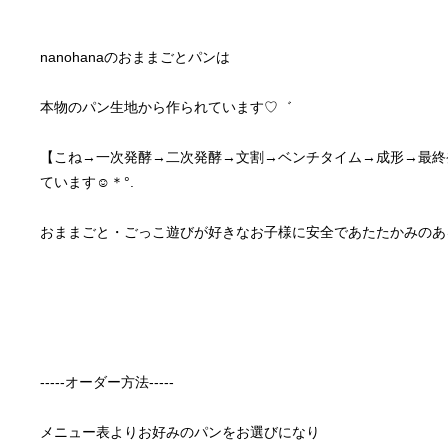
【こね→一次発酵→二次発酵→文割→ベンチタイム→成形→最終
おままごと・ごっこ遊びが好きなお子様に安全であたたかみのある
-----オーダー方法-----
メニュー表よりお好みのパンをお選びになり