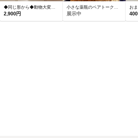
◆同じ形から◆動物大変身 マジックシアター
小さな薬瓶のペアトークン《星夜の雫》
2,900円
展示中
40