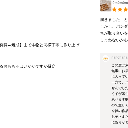
t0m0m
届きました！と
しかし、パン
ちが取り合い
しまわないか心
発酵→焼成】まで本物と同様丁寧に作り上げ
nanohana
この度は素
おもちゃはいかがですか🧸🥐
無事にお届
に入ってい
一方で、
せんでし
くずが落
あります
ので宜しく
今後の作品
お子さま
にありが