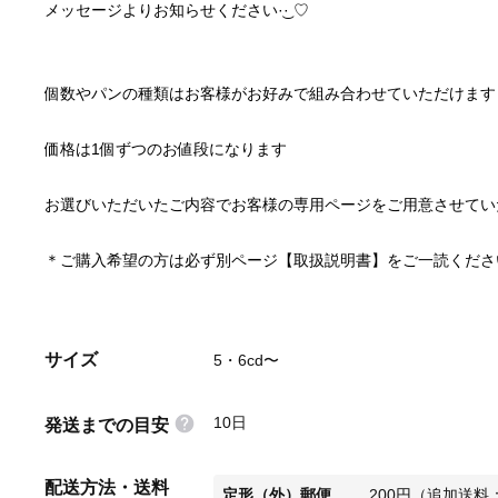
メッセージよりお知らせください·͜· ♡
個数やパンの種類はお客様がお好みで組み合わせていただけます
価格は1個ずつのお値段になります
お選びいただいたご内容でお客様の専用ページをご用意させていただきます( ˶˙ᵕ
＊ご購入希望の方は必ず別ページ【取扱説明書】をご一読くださ
サイズ
5・6cd〜
10日
発送までの目安
配送方法・送料
定形（外）郵便
200
円
（
追加送料