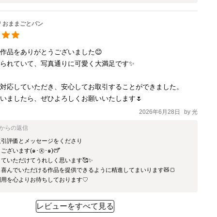
 おままごとパン
作品をありがとうございました😊

られていて、写真通りに可愛く大満足です✨

対応していただき、安心してお取引することができました。

いましたら、ぜひよろしくお願いいたします🌷
2026年6月28日
by
光
からの返信
引評価とメッセージをくださり

ざいます(๑･㉨･๑)ꯁꯧ

ていただけてうれしく思います🥰✨

喜んでいただける作品を提供できるように精進してまいります🧸🍞

利用を心よりお待ちしております♡
レビューをすべて見る