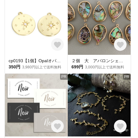
cp0193【1個】Opalオパールスターコイン光沢ゴールドペンダント、チャーム NF
２個 大 アバロンシェル 貝 天然 雫型 １８KGP アクセサリー 素材 ピアス ネックレス 金枠
350円
699円
3,980円以上で送料無料
3,000円以上で送料無料
PR
PR