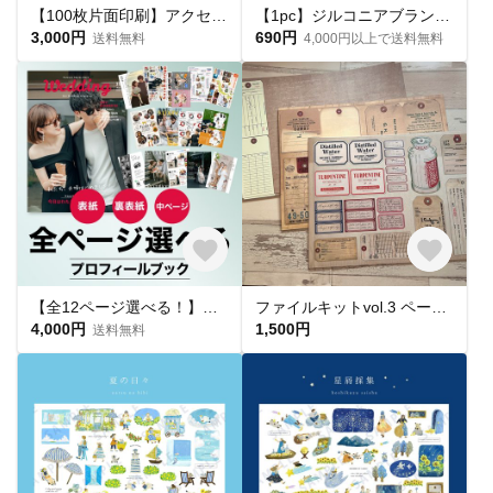
【100枚片面印刷】アクセサリー台紙｜セミオーダー・ハンドメイド台紙・名刺・ショップカード◆NO.007
【1pc】ジルコニアブランチリンクブレスレットパーツ 18KGP ゴールド
3,000円
690円
送料無料
4,000円以上で送料無料
【全12ページ選べる！】プロフィールブック(CANVA操作・加工ガイド・入稿ガイド付き)
ファイルキットvol.3 ペーパー3種セット
4,000円
1,500円
送料無料