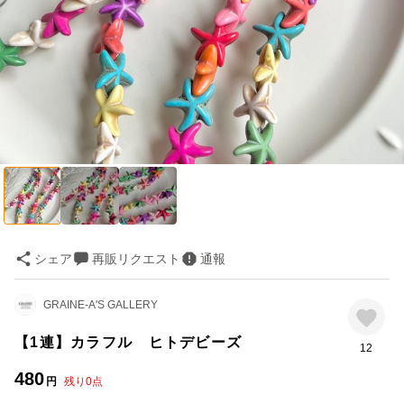
シェア
再販リクエスト
通報
GRAINE-A'S GALLERY
【1連】カラフル ヒトデビーズ
12
480
円
残り
0
点