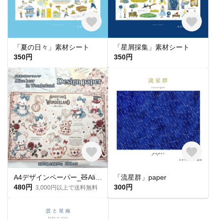
「夏の日々」素材シート
「星屑採集」素材シート
350円
350円
A4デザインペーパー_🧸Alice bear🧸🎀アンティーク𓊆8月新作𓊇
「流星群」paper
480円
300円
3,000円以上で送料無料