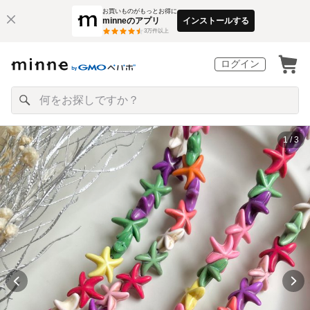
お買いものがもっとお得に
minneのアプリ
インストールする
3
万件以上
ログイン
1 / 3