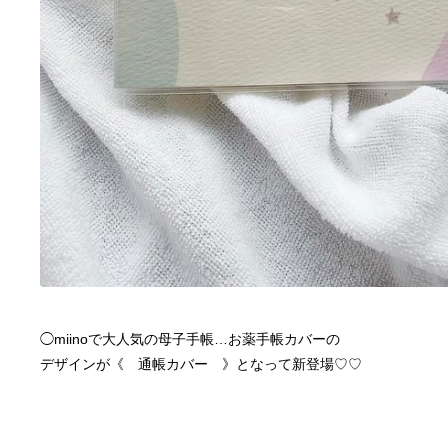
◯miinoで大人気の母子手帳…お薬手帳カバーの
デザインが《　通帳カバー　》となって新登場♡♡