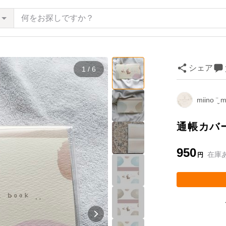
シェア
1 / 6
miino ¨̮ 
通帳カバ
950
在庫
円