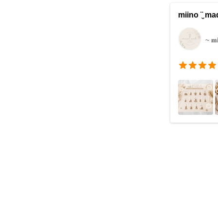
miino ¨̮ m
~ 𝐦𝐢