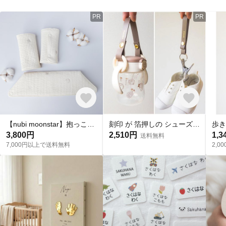
PR
PR
【nubi moonstar】抱っこ紐よだれカバーセット
刻印 が 箔押しの シューズクリップ と マグホルダー のセット ◼︎ PU レザー
3,800円
2,510円
1,3
送料無料
7,000円以上で送料無料
2,