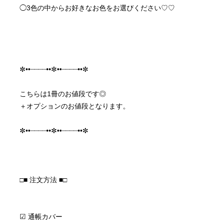
◯3色の中からお好きなお色をお選びください♡♡
✼••┈┈┈┈••✼••┈┈┈┈••✼
こちらは1冊のお値段です◎
＋オプションのお値段となります。
✼••┈┈┈┈••✼••┈┈┈┈••✼
□■ 注文方法 ■□
☑︎ 通帳カバー