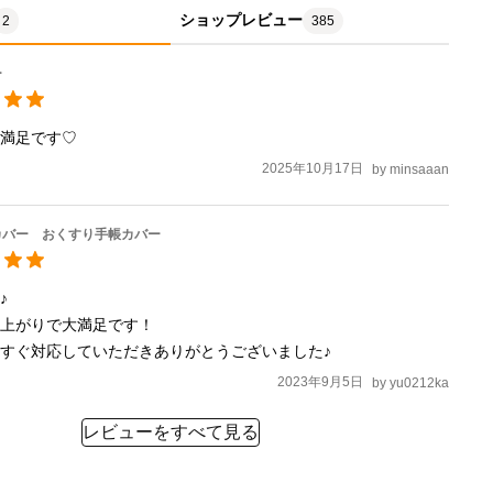
ショップレビュー
2
385
ー
て満足です♡
2025年10月17日
by
minsaaan
カバー おくすり手帳カバー


上がりで大満足です！

すぐ対応していただきありがとうございました♪
2023年9月5日
by
yu0212ka
レビューをすべて見る