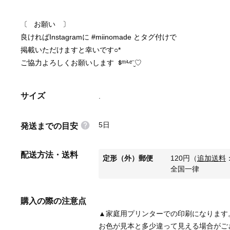
〔   お願い　〕
良ければInstagramに #miinomade とタグ付けで
掲載いただけますと幸いです○* 
ご協力よろしくお願いします  ᙚᵐⁱᒻᵉ¨̮♡
サイズ
.
5日
発送までの目安
配送方法・送料
定形（外）郵便
120
円
（
追加送料
全国一律
購入の際の注意点
▲家庭用プリンターでの印刷になります
お色が見本と多少違って見える場合がご