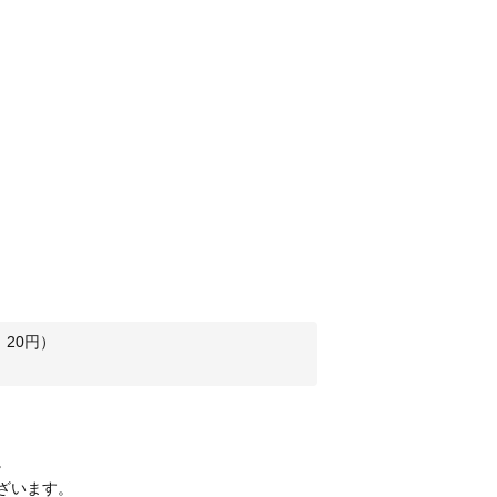
：
20
円）
。
ざいます。