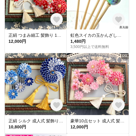
正絹 つまみ細工 髪飾り 10点セット 成人式 赤 紅白 梅 振袖 袴 成人式 卒業式 和装 タッセル付き【花小町‐苺‐】
虹色スイカの玉かんざし【簪】
12,000円
1,480円
3,500円以上で送料無料
PR
PR
正絹 シルク 成人式 髪飾り つまみ細工 ロイヤルブルー 青 大輪 かんざし 振袖 袴 卒業式 7点セット【花凛】
豪華10点セット 成人式 髪飾り つまみ細工 正絹 梅 桃色 ピンク 振袖 袴 卒業式 結婚式 【花小町‐桃‐】
10,800円
12,000円