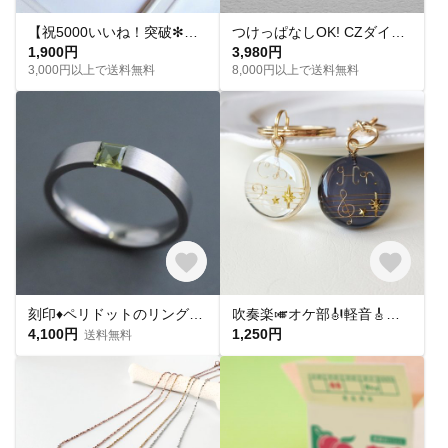
【祝5000いいね！突破✻】淡水パールネックレス
つけっぱなしOK! CZダイヤ スタッドピアス ハート&キューピッド 金属アレルギー対応 サージカルステンレス スキンピアス スキンジュエリー 繊細 華奢 シンプル 定番
1,900円
3,980円
3,000円以上で送料無料
8,000円以上で送料無料
刻印♦︎ペリドットのリング♦︎天然石♦誕生石♦サージカルステンレス【square】
吹奏楽🎺オケ部🎻軽音🎸合唱🎶楽器大好きなあなたに🎹パート譜キーホルダー🎼 ☆受注製作☆名入れ可、ギフトにも(青春応援、音楽、音符、ブラバン、ピアノ)
4,100円
1,250円
送料無料