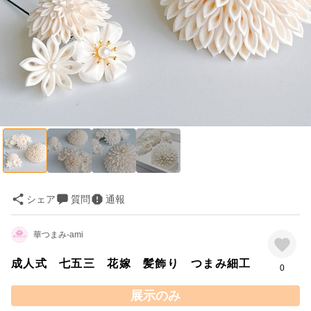
シェア
質問
通報
華つまみ-ami
成人式 七五三 花嫁 髪飾り つまみ細工
0
展示のみ