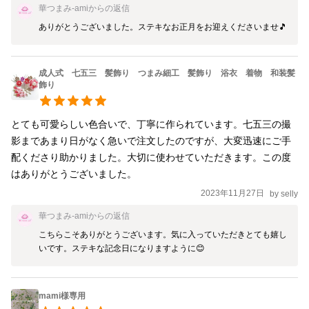
ください。 ご不明な点がございましたらお気軽に お問い合わせく
華つまみ-ami
からの返信
ださい。
ありがとうございました。ステキなお正月をお迎えくださいませ🎵
成人式 七五三 髪飾り つまみ細工 髪飾り 浴衣 着物 和装髪
飾り
とても可愛らしい色合いで、丁寧に作られています。七五三の撮
影まであまり日がなく急いで注文したのですが、大変迅速にご手
配くださり助かりました。大切に使わせていただきます。この度
はありがとうございました。
2023年11月27日
by
selly
華つまみ-ami
からの返信
こちらこそありがとうございます。気に入っていただきとても嬉し
いです。ステキな記念日になりますように😊
mami様専用