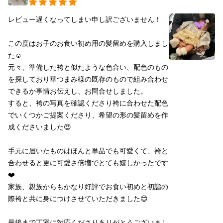
レビュー遅くなってしまい申し訳ございません！

この度はお子のお食い初め用の髪留めを購入しまし
た☺️

元々、準備した袴と似たような色合い、配色のもの
を探しており華つまみ様の既存のもので組み合わせ
できるか事情お伝えし、お問合せしました。

すると、袴の写真を確認くださり袴に合わせた配色
でいくつかご提案くださり、希望の形の髪留めを作
成くださいました😍

手元に届いたものはほんと単品でも可愛くて、袴と
合わせると更に可愛さ倍増でとても嬉しかったです
❤️

家族、親族からもかなり好評でお食い初めと初詣の
際袴と共に身につけさせていただきました😊

最後まで丁寧に対応くださりありがとうございまし