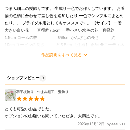
つまみ細工の髪飾りです。 生成り一色でお作りしています。 お着
物の色柄に合わせて差し色を追加したり 一色でシンプルにまとめ
たり、、 ブライダル用としてもオススメです。 【サイズ】 一番
大きい白い花 直径約7.5cm 一番小さい水色の花 直径約
1.8cm コームの幅 約8cm かんざしの長さ 約
10cm ユーピンの長さ 約5.5cm 【生地】 正絹 ◆コーディネ
ートに合わせたオーダーも承っておりますのでお気軽にお問い合
作品説明をすべて見る
わせください。 (オーダー料金：別途500円) ◆掲載品についてパ
ーツの増減のご希望がございましたら、ご購入前にお知らせくだ
さい。(代金の変更有り) ◆掲載しています作品は全て一点ものに
ショップレビュー
9
なりますが、 生地の在庫状況により、お花の追加・色違いなども
承りますので、お問い合わせくださいませ。 ◆発送について なる
羽子板飾り つまみ細工 髪飾り
べく安価でご提案させていただきます。 丁寧に梱包いたします
が、簡易包装でありますことをご了承ください。 ◆プレゼント包
とても可愛いお品でした。

装や、専用箱などはご用意しておりませんが、ご希望の場合は追
オプションのお願いも聞いていただき、大満足です。
加料金にて承りますのでご相談くださいませ。 ◆水濡れにはご注
2023年12月12日
by
eee0911
意ください。 ◆パールなどのパーツ部分は特にお取扱いにご注意