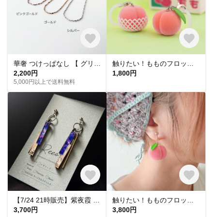
華奢 つけっぱなし 【 グリッターネックレス 】きらきら シンプル 水濡れ OK＊ゴールド シルバー ピンクゴールド 金アレ対応 オールシーズン プレゼント 夏
触りたい！もものフロッキーチャーム
2,200円
1,800円
5,000円以上で送料無料
【7/24 21時販売】紫夜霞 SHIYAKA ピアス【大人 モード 紫 青 アクリルピアス 軽い 揺れる シンプル】
触りたい！もものフロッキーピアス&イヤリング
3,700円
3,800円