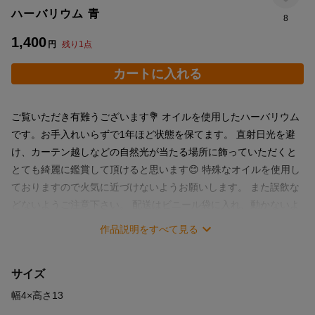
ハーバリウム 青
8
1,400
円
残り
1
点
カートに入れる
ご覧いただき有難うございます💐‪‪ オイルを使用したハーバリウム
です。お手入れいらずで1年ほど状態を保てます。 直射日光を避
け、カーテン越しなどの自然光が当たる場所に飾っていただくと
とても綺麗に鑑賞して頂けると思います😊 特殊なオイルを使用し
ておりますので火気に近づけないようお願いします。 また誤飲な
どないようご注意下さい。 配送はビニール袋に入れ、動かないよ
う小さめの箱で梱包させて頂きます。 オイルが入っておりますの
作品説明をすべて見る
で、花が動いてしまう可能性があり、写真と配置が変わってしま
う可能性があります🙇‍♀️ ぜひよろしくお願いします💐‪‪
サイズ
幅4×高さ13