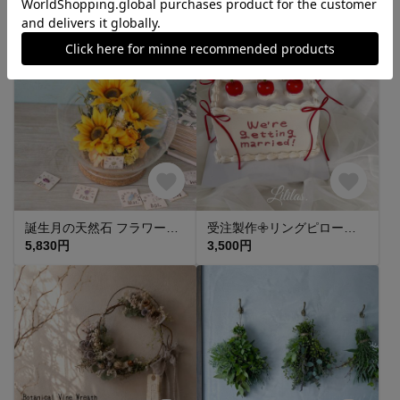
3,300円
680円
誕生月の天然石 フラワーバルーン -ひまわり-
受注製作𖧷リングピローにもなるクレイケーキ
5,830円
3,500円