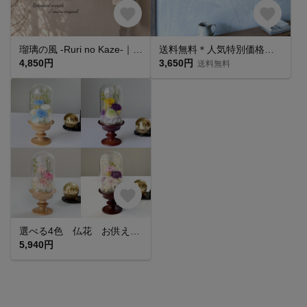
瑠璃の風 -Ruri no Kaze-｜曲線を愉しむボタニカルリース｜ 今だけスモークツリー入り⊹˚₊
送料無料＊人気特別価格＊爽やかな香りのグリーンオーガニックハーブスワッグ三束セット＊ドライフラワーになります。
4,850円
3,650円
送料無料
選べる4色 仏花 お供え 枯れない仏花 プリザーブドフラワー 命日 一周忌 新盆 お彼岸 喪中見舞い お悔やみ 御供
5,940円