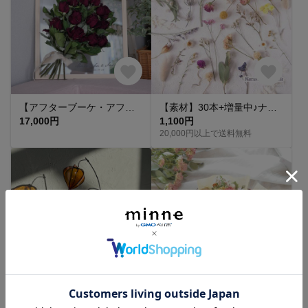
【アフターブーケ・アフター花冠、ヘッドドレスにオススメ！！】 オーダーメイド アクリルボード 記念ボード 名入れ文字入れ出来る♫
【素材】30本+増量中♪ナチュラル(無着色)*茎付きドライフラワー、ミニスワッグ、ギフト、席札、結婚式、ウエディング、フォト、バースデー、カード、誕生日、サシェ、キャンドル、モビール、エスコートカード
17,000円
1,100円
20,000円以上で送料無料
ほおずきの枝 ワイヤークラフト
ミニブーケ＊プチプレゼント＊縦約20cm₊⁎⁺ドライフラワー