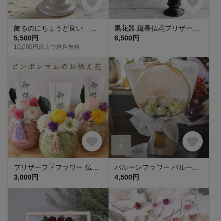
飾るのにちょうど良い プリザーブドフラワーのお供え花
黒花器 縦長仏花プリザーブドアレンジ プリザーブドフラワー 初盆 彼岸 枯れない花 仏壇 お供え 仏花 花 喪中はがき Kuyo033
5,500円
6,500円
10,000円以上で送料無料
プリザーブドフラワー 仏花 お供え ピンポンマム 枯れないお花 お悔やみ 丸陶器 電報 弔電 M-arrange001
バルーンフラワー バルーンギフト バルーン電報 古希 ウェディング 誕生日 結婚式 開店祝 記念日 発表会 バルーンブーケ バルーンメッセージ 祝電
3,000円
4,500円