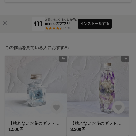
お買いものがもっとお得に
minneのアプリ
インストールする
3
万件以上
この作品を見ている人におすすめ
PR
PR
【枯れないお花のギフト】ミニハーバリウム 【No.109】mintblue silver ミントブルー シルバー バラ
【枯れないお花のギフト】ハーバリウム【No.048】 purple gold パープル ゴールド バラ カスミソウ アジサイ
1,500円
3,300円