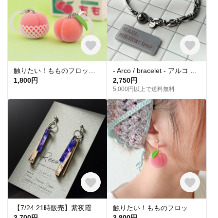
触りたい！もものフロッキーチャーム
- Arco / bracelet - アルコ オールステンレス シルバー ブレスレット
1,800円
2,750円
5,000円以上で送料無料
【7/24 21時販売】紫夜霞 SHIYAKA ピアス【大人 モード 紫 青 アクリルピアス 軽い 揺れる シンプル】
触りたい！もものフロッキーピアス&イヤリング
3,700円
3,800円