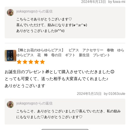
2024年6月13日
by
fuwa-mi
yukagorugo
からの返信
こちらこそありがとうございます♡ 

喜んでいただけて、励みになります(๑◠ܫ◠๑)

ありがとうございました(o^^o)
【蜂とお花のゆらゆらピアス】 ピアス アクセサリー 春物 ゆら
ゆらピアス 花 蜂 母の日 ギフト 新生活 プレゼント
お誕生日のプレゼント🎁として購入させていただきました😊

とっても可愛くて、送った相手も大変喜んでくれました♪

ありがとうございます
2024年5月15日
by
01063cute
yukagorugo
からの返信
こちらこそ、ありがとうございました♡喜んでいただき、私の励み
にもなりました♡ありがとうございます♡