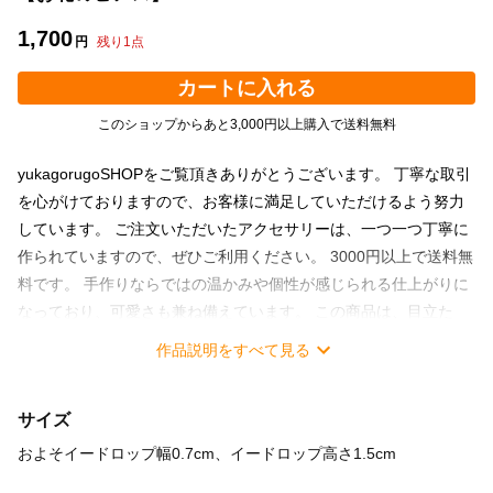
1,700
円
残り
1
点
カートに入れる
このショップからあと3,000円以上購入で送料無料
yukagorugoSHOPをご覧頂きありがとうございます。 丁寧な取引
を心がけておりますので、お客様に満足していただけるよう努力
しています。 ご注文いただいたアクセサリーは、一つ一つ丁寧に
作られていますので、ぜひご利用ください。 3000円以上で送料無
料です。 手作りならではの温かみや個性が感じられる仕上がりに
なっており、可愛さも兼ね備えています。 この商品は、目立た
ず、仕事や育児中もお洒落を楽しめる品です。 このピアスを通じ
作品説明をすべて見る
て、一つ一つ手作りされた特別なアクセサリーを楽しんでくださ
い。
サイズ
およそイードロップ幅0.7cm、イードロップ高さ1.5cm