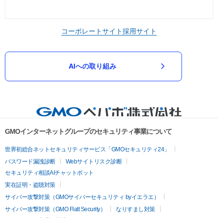
コーポレートサイト
採用サイト
AIへの取り組み
GMOインターネットグループのセキュリティ事業について
世界初総合ネットセキュリティサービス「GMOセキュリティ24」
パスワード漏洩診断
Webサイトリスク診断
セキュリティ相談AIチャットボット
実在証明・盗聴対策
サイバー攻撃対策（GMOサイバーセキュリティ byイエラエ）
サイバー攻撃対策（GMO Flatt Security）
なりすまし対策