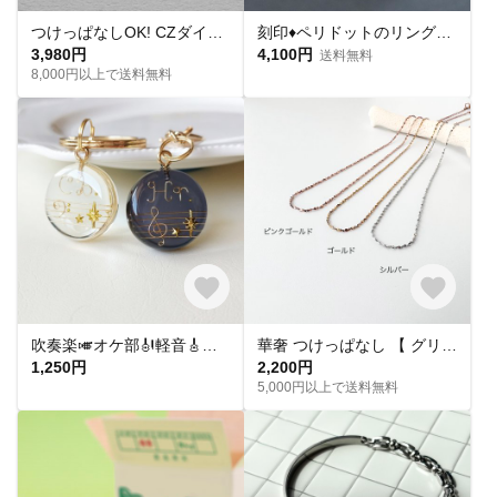
つけっぱなしOK! CZダイヤ スタッドピアス ハート&キューピッド 金属アレルギー対応 サージカルステンレス スキンピアス スキンジュエリー 繊細 華奢 シンプル 定番
刻印♦︎ペリドットのリング♦︎天然石♦誕生石♦サージカルステンレス【square】
3,980円
4,100円
送料無料
8,000円以上で送料無料
吹奏楽🎺オケ部🎻軽音🎸合唱🎶楽器大好きなあなたに🎹パート譜キーホルダー🎼 ☆受注製作☆名入れ可、ギフトにも(青春応援、音楽、音符、ブラバン、ピアノ)
華奢 つけっぱなし 【 グリッターネックレス 】きらきら シンプル 水濡れ OK＊ゴールド シルバー ピンクゴールド 金アレ対応 オールシーズン プレゼント 夏
1,250円
2,200円
5,000円以上で送料無料