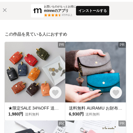
お買いものがもっとお得に
minneのアプリ
インストールする
3
万件以上
この作品を見ている人におすすめ
PR
PR
★限定SALE 34%OFF 送料無料 栃木レザーペイズリースマートキー キーケース 真鍮製 日本製 キーリング
送料無料 AURAMU お財布 キーケース カードケース コインケース イタリアンスクラッチ・オイルレザー LUIGI
1,980円
6,930円
送料無料
送料無料
PR
PR