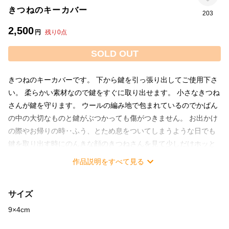
きつねのキーカバー
203
2,500
円
残り
0
点
SOLD OUT
きつねのキーカバーです。 下から鍵を引っ張り出してご使用下さ
い。 柔らかい素材なので鍵をすぐに取り出せます。 小さなきつね
さんが鍵を守ります。 ウールの編み地で包まれているのでかばん
の中の大切なものと鍵がぶつかっても傷がつきません。 お出かけ
の際やお帰りの時‥ふう、とため息をついてしまうような日でも
鍵を取り出す時にのんきな顔のきつねさんを見て少しだけホッと
した気持ちになっていただけたら嬉しいです。 裏側に小さな穴が
作品説明をすべて見る
あり、そこから紐が出ています。 この紐をバッグの持ち手につけ
たり、キーホルダーの金具につけたりなどしてご使用ください。
サイズ
紐は簡単に取り外せますので、お好きなものに交換してお使い頂
くこともできます。 とても軽いのでお荷物が多めの方にも負担に
9×4cm
なりにくくおすすめです。 素材はウールですが一年中お使いいた