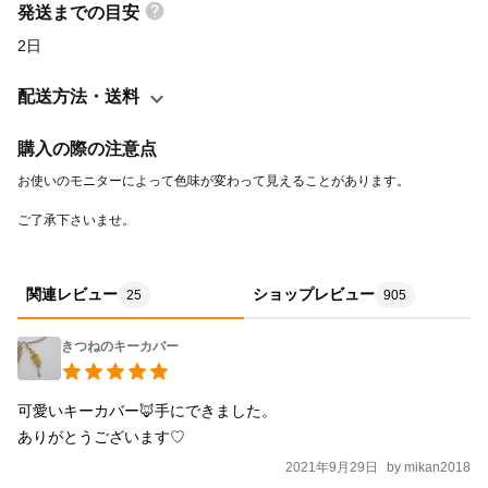
だいているお客さまが多いようです。 私も３年ほどねずみさんバ
発送までの目安
ージョンを毎日使い続けています☻ 幼稚園のお迎えの後や病院の
2日
待ち時間など、子供のおもちゃが手元になくてもきつねさんでち
ょっとしたおままごと遊びが出来ます。 大切な鍵なのでお子さま
配送方法・送料
の手には渡さず、ママが動かして遊ぶことをおすすめします。
「お腹すいた〜！石ころケーキが食べたいなぁ」ときつねさんを
購入の際の注意点
動かすと、ご近所のお友達も一緒に石ころをいくつも並べてくれ
ます☻ もぐもぐもぐ‥と食べ終わったら石ころを丸く並べてお風
ご了承下さいませ。
呂にして入ったり‥きつねさんの生活を子供たちと作っていくの
も楽しいものです＾＾ 毎日のおともにのんきな顔のきつねさんを
♡ 素材:ウール100%・二重リング サイズ:全長約9.5cm(鍵が入る
関連レビュー
ショップレビュー
25
905
部分5cm)、幅約4cm <ご注意下さい> 手作業で制作しております
のでひとつひとつ顔立ちが少しずつ違います。手編みの風合いを
きつねのキーカバー
お楽しみ下さい。 ※2020/3/3 価格改定させていただきました <他
シリーズのご紹介> ◎ブローチ https://minne.com/items/3879278
可愛いキーカバー🦊手にできました。

◎ヘアゴム https://minne.com/items/6091708 ◎ティッシュケース
ありがとうございます♡
https://minne.com/items/5505967 ◎ミニポーチ
2021年9月29日
by
mikan2018
https://minne.com/items/19763922