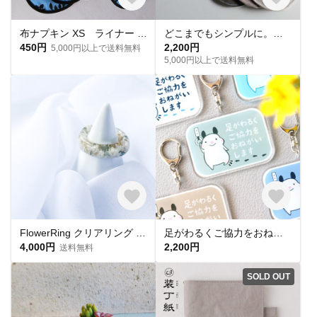
布ナプキン XS ライナー 北欧柄 青
どこまでもシンプルに。ボタンつき あったかナチュラルリネン布ナプキンライナー三枚セット
450円
2,200円
5,000円以上で送料無料
5,000円以上で送料無料
FlowerRing クリアリング 透明リング ホワイトリング ring 指輪 リング 花リング シンプル おしゃれ ナチュラル 個性的 ファッション アンニュイ
足がわるくご協力をおねがいしますキーホルダー｜キンクマハムスターのおもち
4,000円
2,200円
送料無料
SOLD OUT