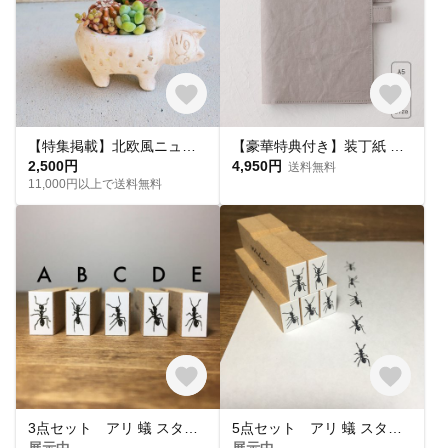
【特集掲載】北欧風ニュアンスなしろねこポット♡の寄せ植え/猫の日・猫・母の日
【豪華特典付き】装丁紙 教科書本 A5用サイズ グレー 「本」と「ノート／手帳」を収納できるペンホルダー付きブックカバー
2,500円
4,950円
送料無料
11,000円以上で送料無料
3点セット アリ 蟻 スタンプ ハンコ 判子 ゴム印
5点セット アリ 蟻 スタンプ ハンコ 判子 ゴム印
展示中
展示中