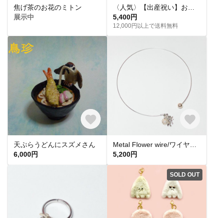
焦げ茶のお花のミトン
〈人気〉【出産祝い】おなまえ積み木♡Sサイズ〈桐箱入り〉名入れギフト【対象年齢０歳～・子供PSCマーク認証】
展示中
5,400円
12,000円以上で送料無料
天ぷらうどんにスズメさん
Metal Flower wire/ワイヤー ネックレス メタル フラワー
6,000円
5,200円
SOLD OUT