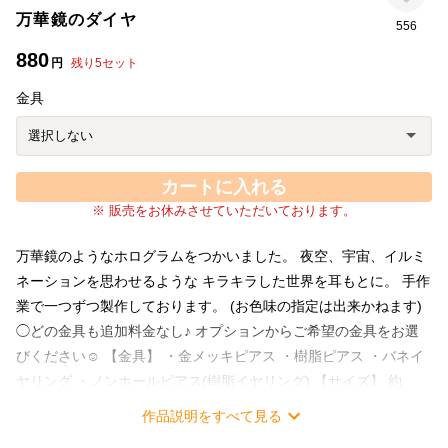
万華鏡のダイヤ
556
880
円
残り
5
セット
金具
カートに入れる
※ 販売をお休みさせていただいております。
万華鏡のようなホログラムをつかいました。 夜空、宇宙、イルミ
ネーションを思わせるような キラキラした世界を耳もとに。 手作
業で一つずつ製作しております。 (お色味の指定は出来かねます)
◯どの金具も追加料金なし♪ オプションからご希望の金具をお選
びください☺︎ 【金具】 ・金メッキピアス ・樹脂ピアス ・バネイ
ヤリング ・ノンホールピアス(樹脂イヤリング) 【サイズ】 約
15mm×10mm ※チャーム本体を持って着脱すると破損に繋がりや
作品説明をすべて見る
すいので、ピアス・イヤリングの金具本体のみを持ち着脱してい