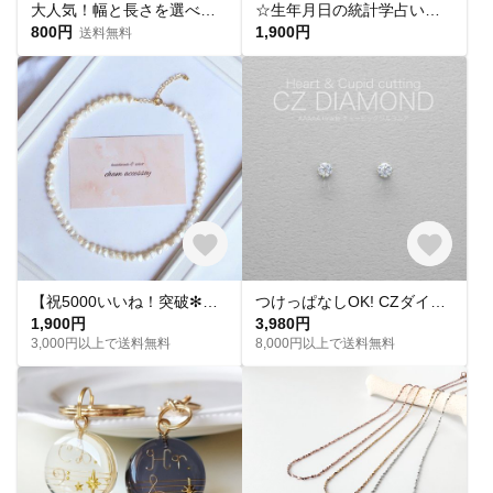
大人気！幅と長さを選べる銀テープストラップキット
☆生年月日の統計学占いから作る世界にひとつのパワーストーンブレスレット☆
800円
1,900円
送料無料
【祝5000いいね！突破✻】淡水パールネックレス
つけっぱなしOK! CZダイヤ スタッドピアス ハート&キューピッド 金属アレルギー対応 サージカルステンレス スキンピアス スキンジュエリー 繊細 華奢 シンプル 定番
1,900円
3,980円
3,000円以上で送料無料
8,000円以上で送料無料