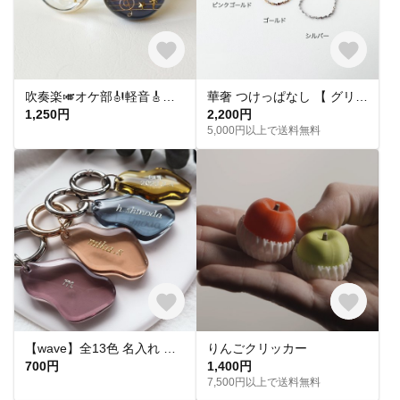
吹奏楽🎺オケ部🎻軽音🎸合唱🎶楽器大好きなあなたに🎹パート譜キーホルダー🎼 ☆受注製作☆名入れ可、ギフトにも(青春応援、音楽、音符、ブラバン、ピアノ)
華奢 つけっぱなし 【 グリッターネックレス 】きらきら シンプル 水濡れ OK＊ゴールド シルバー ピンクゴールド 金アレ対応 オールシーズン プレゼント 夏
1,250円
2,200円
5,000円以上で送料無料
【wave】全13色 名入れ レジン キーホルダー キーリング オーダーメイド プチギフト プレゼント バッグチャーム 席札 結婚式 入園入学 卒業送別 お揃い ペア ノベルティ アンブレラマーカー
りんごクリッカー
700円
1,400円
7,500円以上で送料無料