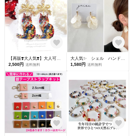
【再販❣️大人気❣️】大人可愛い🩷猫 ピアス😺🐾💕ゴールド ステッチ リボンとステンドグラス調 カラフル猫ピアス✨️イヤリングご変更可✨️
大人気✨ シェル ハンドメイド ピアス イヤリング チタンピアス 樹脂ピアス 夏ピアス シンプル
2,500円
1,580円
送料無料
送料無料