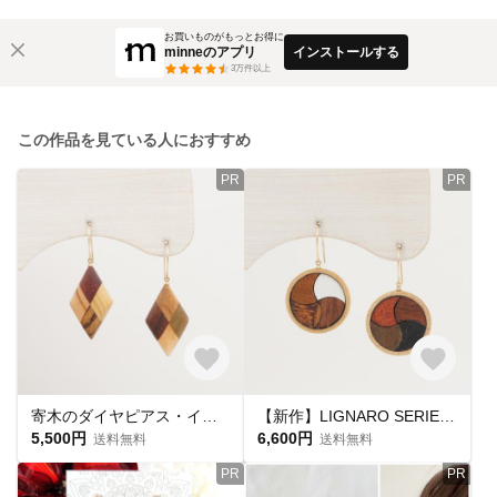
お買いものがもっとお得に
minneのアプリ
インストールする
3
万件以上
この作品を見ている人におすすめ
PR
PR
寄木のダイヤピアス・イヤリング
【新作】LIGNARO SERIES ラウンド 流線交差 ピアス・イヤリング
5,500円
6,600円
送料無料
送料無料
PR
PR