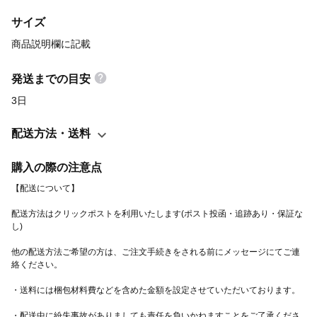
ただく事をオススメいたします。 【プロフィール・ギャラリーの
サイズ
説明をご覧いただいたうえで ご注文くださいませ】
商品説明欄に記載
発送までの目安
3日
配送方法・送料
購入の際の注意点
配送方法はクリックポストを利用いたします(ポスト投函・追跡あり・保証な
他の配送方法ご希望の方は、ご注文手続きをされる前にメッセージにてご連
・配送中に紛失事故がありましても責任を負いかねますことをご了承くださ