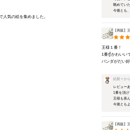
眺めていた
今後とも
【再販】
王様１番！

1番☝️かわいい
絵梨々
か
レビューあ
1番を頂け
王様も喜ん
今後とも
【再販】