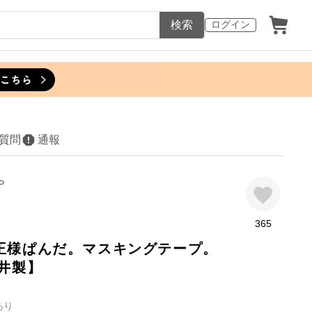
検索
ログイン
質問
通報
P
365
王様ぱんだ。マスキングテープ。
モ井製】
あり