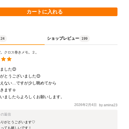
カートに入れる
ショップレビュー
24
199
だ。クロス巻きメモ。２。
した😊

がとうございました😊

えない…ですが少し眺めてから

ます☺️

2026年2月4日
by
amina23
らの返信
りがとうございます♡

っても嬉しいです！
