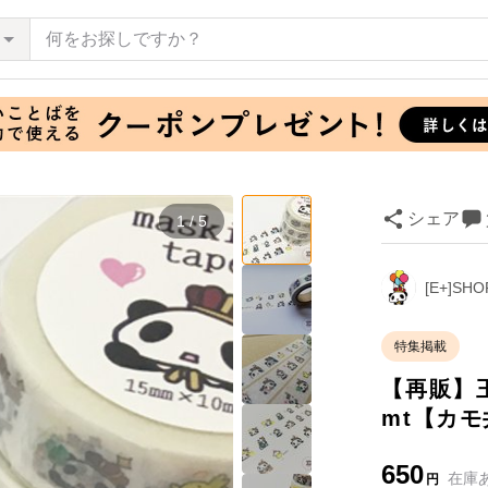
シェア
1 / 5
[E+]SHO
特集掲載
【再販】
mt【カ
650
在庫
円