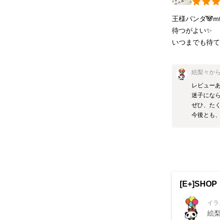
王様パンダ🐼m
待つがよい✨

いつまでも待て
絵梨々
か
レビューあ
迷子になら
ぜひ、たく
今後とも
[E+]SHOP
イラ
絵