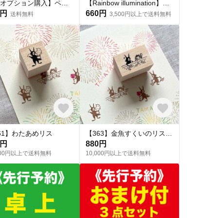
【※オプション購入】ペーパーサシェ定型サイズ メッセージカード×ミニ封筒 各種4枚入（サシェ別売り）
【Rainbow illumination】オリジナルマスキングテープ
0円
660円
送料無料
3,500円以上で送料無料
61】わたあめリス
【363】金魚すくいのリスとハリー
0円
880円
,000円以上で送料無料
10,000円以上で送料無料