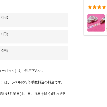
：
0
円）
：
0
円）
：
0
円）
認後3営業日(土、日、祝日を除く)以内で発