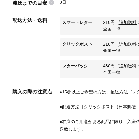
3日
発送までの目安
配送方法・送料
スマートレター
210
円
（
追加送料
全国一律
クリックポスト
210
円
（
追加送料
全国一律
レターパック
430
円
（
追加送料
全国一律
購入の際の注意点
●在庫のご用意がある商品に限り、入金確