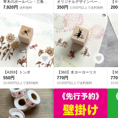
寄木のボールペン・三角チェック
オリジナルデザインペーパーを使った、手づくり平袋★おすそわけ袋★4枚入★約A5サイズ
7,920円
350円
20
送料無料
3,500円以上で送料無料
【A359】トンボ
【360】水ヨーヨーリス
【3
550円
770円
77
10,000円以上で送料無料
10,000円以上で送料無料
10