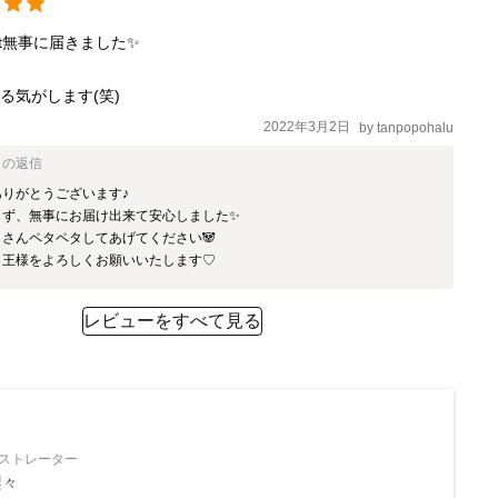
t無事に届きました✨

る気がします(笑)
2022年3月2日
by
tanpopohalu
らの返信
りがとうございます♪

ず、無事にお届け出来て安心しました✨

さんペタペタしてあげてください🐼

、王様をよろしくお願いいたします♡
レビューをすべて見る
ストレーター
梨々