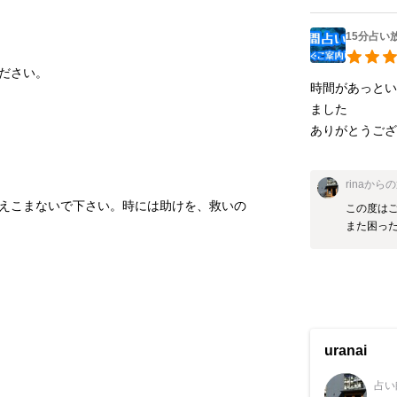
15分占い
ださい。
時間があっと
ました

ありがとうござ
rina
からの
えこまないで下さい。時には助けを、救いの
この度はご
また困っ
uranai
占い