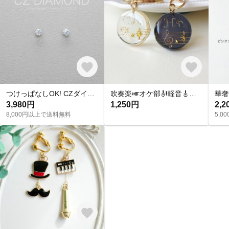
つけっぱなしOK! CZダイヤ スタッドピアス ハート&キューピッド 金属アレルギー対応 サージカルステンレス スキンピアス スキンジュエリー 繊細 華奢 シンプル 定番
吹奏楽🎺オケ部🎻軽音🎸合唱🎶楽器大好きなあなたに🎹パート譜キーホルダー🎼 ☆受注製作☆名入れ可、ギフトにも(青春応援、音楽、音符、ブラバン、ピアノ)
3,980円
1,250円
2,2
8,000円以上で送料無料
5,