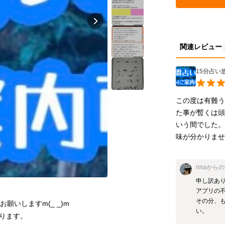
関連レビュー
15分占い
この度は有難
た事が暫くは
いう間でした。
味が分かりません
rina
からの
申し訳あり
アプリの不
その分、
願いしますm(_ _)m
い。
ります。