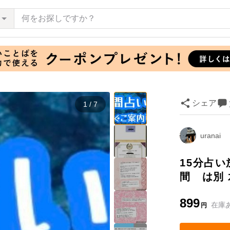
シェア
1 / 7
uranai
15分占い
間 は別 
899
在庫
円