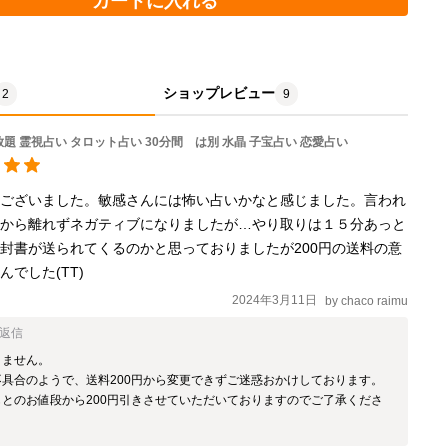
カートに入れる
ショップレビュー
2
9
放題 霊視占い タロット占い 30分間 は別 水晶 子宝占い 恋愛占い
うございました。敏感さんには怖い占いかなと感じました。言われ
頭から離れずネガティブになりましたが…やり取りは１５分あっと
封書が送られてくるのかと思っておりましたが200円の送料の意
でした(TT)
2024年3月11日
by
chaco raimu
返信
ません。

具合のようで、送料200円から変更できずご迷惑おかけしております。

もとのお値段から200円引きさせていただいておりますのでご了承くださ