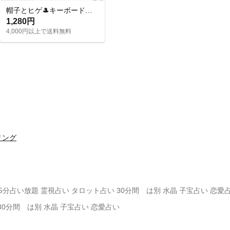
帽子とヒゲ🎩キーボードとマイク🎤音楽モチーフのアシメイヤリングピアス
1,280円
4,000円以上で送料無料
リング
15分占い放題 霊視占い タロット占い 30分間 は別 水晶 子宝占い 恋愛
30分間 は別 水晶 子宝占い 恋愛占い