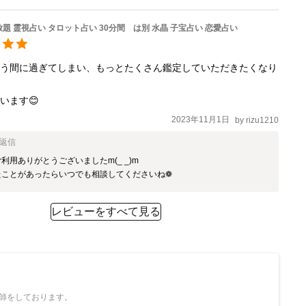
放題 霊視占い タロット占い 30分間 は別 水晶 子宝占い 恋愛占い
いう間に過ぎてしまい、もっとたくさん鑑定していただきたくなり
います😊
2023年11月1日
by
rizu1210
返信
利用ありがとうございましたm(_ _)m

たことがあったらいつでも相談してくださいね❁
レビューをすべて見る
師をしております。