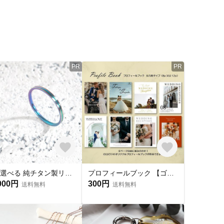
PR
PR
色が選べる 純チタン製リング「決意」幅2mm
プロフィールブック 【ゴールドプラン】結婚式 席次表
000円
300円
送料無料
送料無料