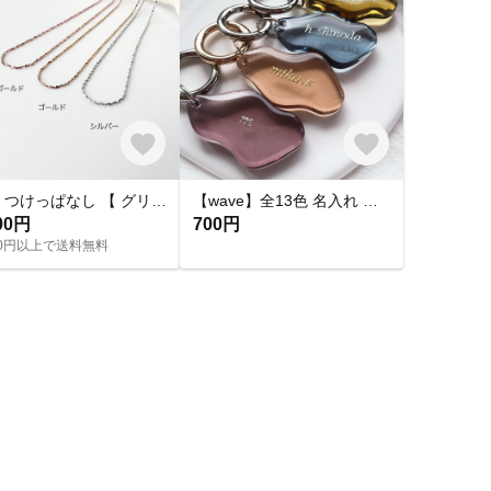
華奢 つけっぱなし 【 グリッターネックレス 】きらきら シンプル 水濡れ OK＊ゴールド シルバー ピンクゴールド 金アレ対応 オールシーズン プレゼント 夏
【wave】全13色 名入れ レジン キーホルダー キーリング オーダーメイド プチギフト プレゼント バッグチャーム 席札 結婚式 入園 入学 卒業 送別 お揃い ペア 記念
00円
700円
000円以上で送料無料