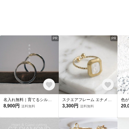
PR
PR
名入れ無料｜育てるシルバー950リング【アンサー】｜ペアリング・ギフトに◎ ねじれ ツイスト 夕焼け 春夏秋冬
スクエアフレーム エナメル オープンリング ホワイト｜サージカルステンレス316L｜NOIR BLANC【str290】
8,900円
3,300円
20,
送料無料
送料無料