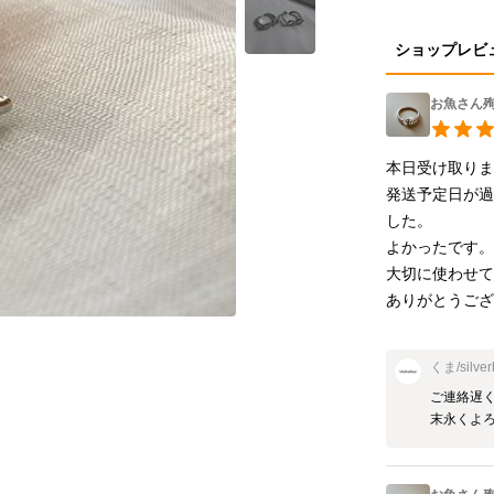
ショップレビ
お魚さん殉職
本日受け取りま
発送予定日が
した。

よかったです。
大切に使わせて
ありがとうご
くま/silver
ご連絡遅く
末永くよ