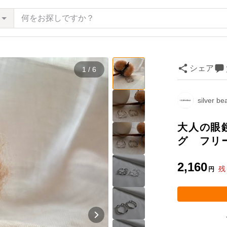
シェア
1 / 6
silver 
大人の眼
グ フリ
2,160
残
円