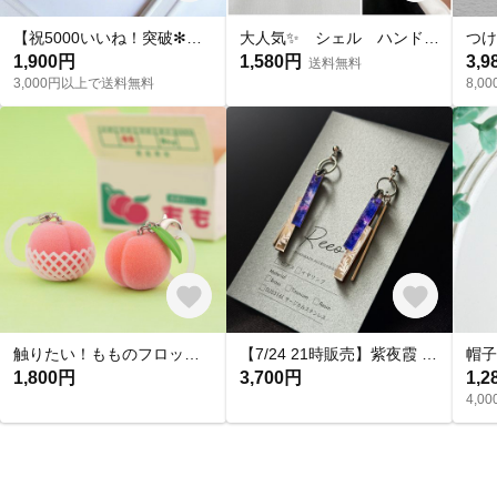
【祝5000いいね！突破✻】淡水パールネックレス
大人気✨ シェル ハンドメイド ピアス イヤリング チタンピアス 樹脂ピアス 夏ピアス シンプル
1,900円
1,580円
3,9
送料無料
3,000円以上で送料無料
8,
触りたい！もものフロッキーチャーム
【7/24 21時販売】紫夜霞 SHIYAKA ピアス【大人 モード 紫 青 アクリルピアス 軽い 揺れる シンプル】
1,800円
3,700円
1,2
4,