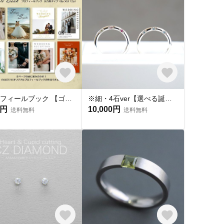
プロフィールブック 【ゴールドプラン】結婚式 席次表
※細・4石ver【選べる誕生石】埋め込み石のベーシックリング 誕生石を選べる / SV925 ≪送料無料≫PY-365
0円
10,000円
送料無料
送料無料