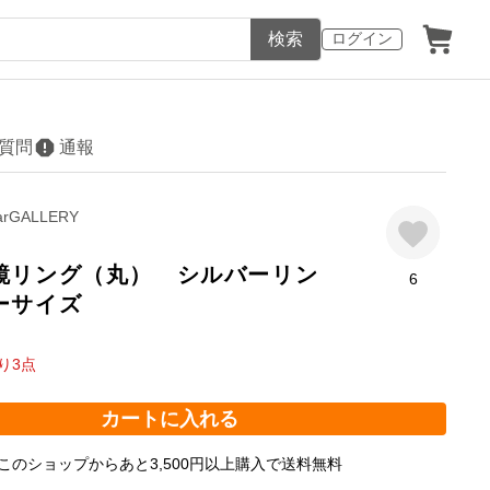
検索
ログイン
質問
通報
bearGALLERY
鏡リング（丸） シルバーリン
6
ーサイズ
り
3
点
カートに入れる
このショップからあと3,500円以上購入で送料無料