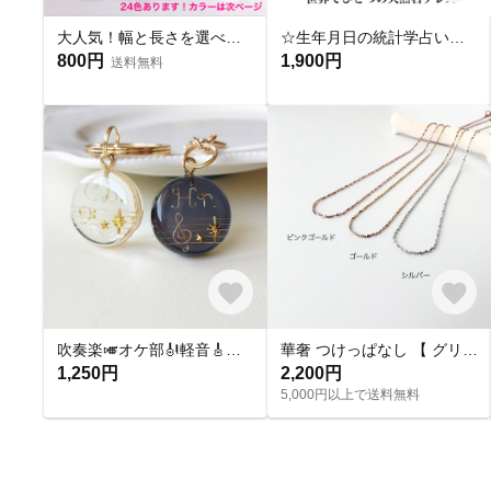
大人気！幅と長さを選べる銀テープストラップキット
☆生年月日の統計学占いから作る世界にひとつのパワーストーンブレスレット☆
800円
1,900円
送料無料
吹奏楽🎺オケ部🎻軽音🎸合唱🎶楽器大好きなあなたに🎹パート譜キーホルダー🎼 ☆受注製作☆名入れ可、ギフトにも(青春応援、音楽、音符、ブラバン、ピアノ)
華奢 つけっぱなし 【 グリッターネックレス 】きらきら シンプル 水濡れ OK＊ゴールド シルバー ピンクゴールド 金アレ対応 オールシーズン プレゼント 夏
1,250円
2,200円
5,000円以上で送料無料