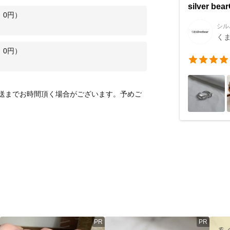
silver be
：
0
円）
シル
くま/
：
0
円）
送までお時間頂く場合がございます。予めご
PR
PR