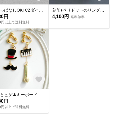
つけっぱなしOK! CZダイヤ スタッドピアス ハート&キューピッド 金属アレルギー対応 サージカルステンレス スキンピアス スキンジュエリー 繊細 華奢 シンプル 定番
刻印♦︎ペリドットのリング♦︎天然石♦誕生石♦サージカルステンレス【square】
80円
4,100円
送料無料
000円以上で送料無料
帽子とヒゲ🎩キーボードとマイク🎤音楽モチーフのアシメイヤリングピアス
80円
000円以上で送料無料