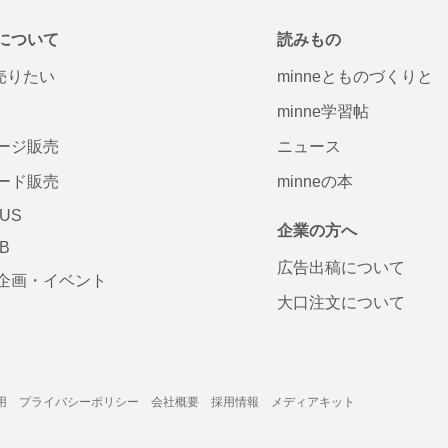
について
読みもの
で売りたい
minneとものづくりと
minne学習帖
ージ販売
ニュース
ード販売
minneの本
LUS
企業の方へ
AB
広告出稿について
企画・イベント
大口注文について
用
プライバシーポリシー
会社概要
採用情報
メディアキット