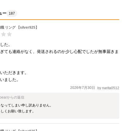
ュー
187
 リング 【silver925】
した。

過ぎても連絡がなく、発送されるのか少し心配でしたが無事届きま


いただきます。

ざいました。
2026年7月30日
by
narita0512
bear
からの返信
なってしまい申し訳ありません。

ろしくお願い致します。