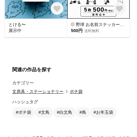
とける〜
⚾ 野球 お名前ステッカー｜背番号入り｜後ろ姿｜8デザインから選べる 5枚
展示中
500円
送料無料
関連の作品を探す
カテゴリー
文房具・ステーショナリー
ポチ袋
ハッシュタグ
#ポチ袋
#文鳥
#白文鳥
#鳥
#お年玉袋