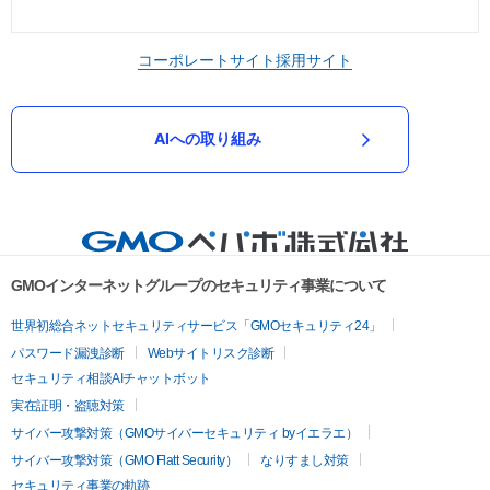
コーポレートサイト
採用サイト
AIへの取り組み
GMOインターネットグループのセキュリティ事業について
世界初総合ネットセキュリティサービス「GMOセキュリティ24」
パスワード漏洩診断
Webサイトリスク診断
セキュリティ相談AIチャットボット
実在証明・盗聴対策
サイバー攻撃対策（GMOサイバーセキュリティ byイエラエ）
サイバー攻撃対策（GMO Flatt Security）
なりすまし対策
セキュリティ事業の軌跡