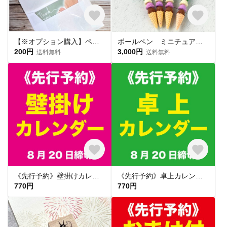
【※オプション購入】ペーパーサシェ定型サイズ メッセージカード×ミニ封筒 各種4枚入（サシェ別売り）
ボールペン ミニチュアスイーツ フェイクスイーツ フェイクフード アイスクリーム デコボールペン デコペン ハーバリウムボールペン 替え芯 オフィス 仕事 OL 母の日 ご褒美 プレゼント 誕生日
200円
3,000円
送料無料
送料無料
《先行予約》壁掛けカレンダー（2027年）
《先行予約》卓上カレンダー（2027年）
770円
770円