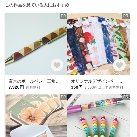
この作品を見ている人におすすめ
PR
PR
寄木のボールペン・三角チェック
オリジナルデザインペーパーを使った、手づくり平袋★おすそわけ袋★4枚入★約A5サイズ
7,920円
350円
送料無料
3,500円以上で送料無料
PR
PR