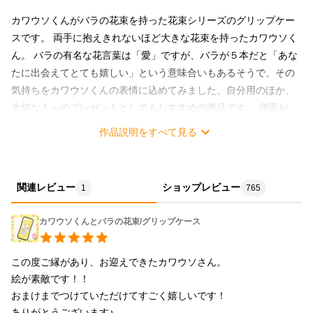
カワウソくんがバラの花束を持った花束シリーズのグリップケー
スです。 両手に抱えきれないほど大きな花束を持ったカワウソく
ん。 バラの有名な花言葉は「愛」ですが、バラが５本だと「あな
たに出会えてとても嬉しい」という意味合いもあるそうで、その
気持ちをカワウソくんの表情に込めてみました。自分用のほか、
大切な人へのプレゼントとしてもおすすめの商品です。 側面が
TPUでできており、衝撃から本体を守ってくれます。 ケースは緩
作品説明をすべて見る
やかなカーブを描いており、手にフィットして持ちやすいのも特
徴です。 【対応端末】備考欄にご希望のサイズをご記入ください
iPhone SE、SE2、SE3、7、８、X、XS、XR、11、11pro、
関連レビュー
ショップレビュー
1
765
11proMAX、12、12pro、12proMAX、12mini、13、13pro、
13proMAX、13mini、14、14pro、14proMAX、14plus
カワウソくんとバラの花束/グリップケース
この度ご縁があり、お迎えできたカワウソさん。

絵が素敵です！！

おまけまでつけていただけてすごく嬉しいです！

ありがとうございます♪