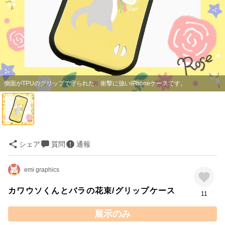
側面がTPUのグリップで守られた、衝撃に強いiPhoneケースです。
シェア
質問
通報
emi graphics
カワウソくんとバラの花束/グリップケース
11
展示のみ