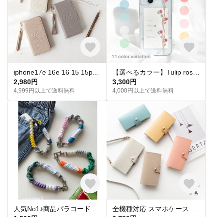
iphone17e 16e 16 15 15pro pixel xperia スマホケース 手帳型 全機種対応 イニシャル 無料 刻印 型押し
【選べるカラー】Tulip rose スマホケース Coeur チューリップ iPhone16 スマホショルダー iPhone15 iPhone全機種対応 iPhone14 iPhone17
2,980円
3,300円
4,999円以上で送料無料
4,000円以上で送料無料
人気No1♪商品パラコード genkistrap2 スマホハンドストラップ/スマホショルダー/ハンドストラップ/バッグチャーム/携帯ショルダー/ハンディファン/お好きなカラーでオーダー
全機種対応 スマホケース 手帳型 ベルト付き 【 new シュリンクレザー 】 本革 スマホショルダー くすみカラー iPhone16 AS13K