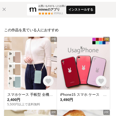
お買いものがもっとお得に
minneのアプリ
インストールする
3
万件以上
この作品を見ている人におすすめ
PR
PR
スマホケース 手帳型 全機種対応 意匠出願中【くすみ 背面クリア 手帳型ケース×ショートorロングストラップ】スマホショルダー ショルダー スマホ ケース カバー 韓国 保護フィルム 付き 349
iPhone15 スマホ ケース UsagiPhone 再販
2,400円
3,490円
5,500円以上で送料無料
PR
PR