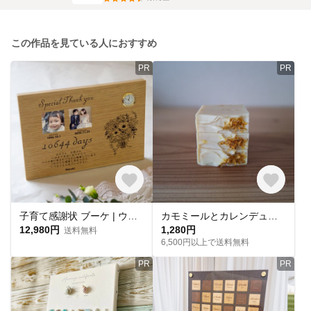
この作品を見ている人におすすめ
PR
PR
子育て感謝状 ブーケ | ウッドプレート置き時計 写真プリント 親へ贈る 記念品贈呈
カモミールとカレンデュラの石けん コールドプロセス製法
12,980円
1,280円
送料無料
6,500円以上で送料無料
PR
PR