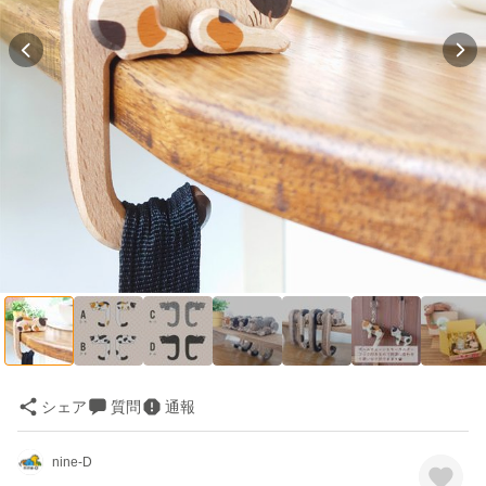
シェア
質問
通報
nine-D