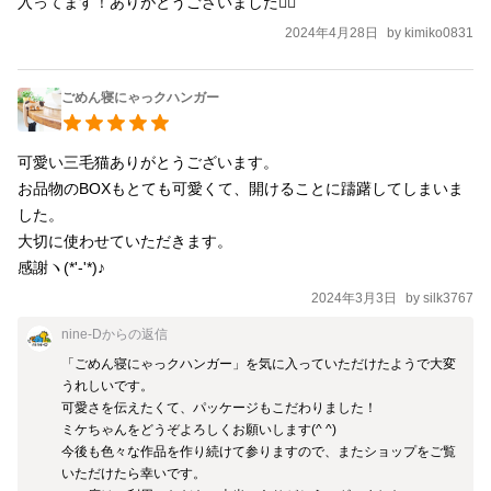
入ってます！ありがとうございました🙇‍♀️
2024年4月28日
by
kimiko0831
ごめん寝にゃっクハンガー
可愛い三毛猫ありがとうございます。

お品物のBOXもとても可愛くて、開けることに躊躇してしまいま
した。

大切に使わせていただきます。

感謝ヽ(*'-'*)♪
2024年3月3日
by
silk3767
nine-D
からの返信
「ごめん寝にゃっクハンガー」を気に入っていただけたようで大変
うれしいです。

可愛さを伝えたくて、パッケージもこだわりました！

ミケちゃんをどうぞよろしくお願いします(^ ^)

今後も色々な作品を作り続けて参りますので、またショップをご覧
いただけたら幸いです。
