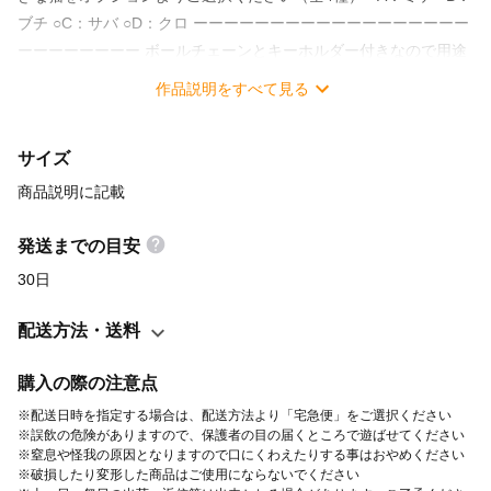
ブチ ○C：サバ ○D：クロ ーーーーーーーーーーーーーーーーーー
ーーーーーーーー ボールチェーンとキーホルダー付きなので用途
に合わせて使い分けできます 普段は手足をブラブラさせたキーホ
作品説明をすべて見る
ルダーとしてバックへ付けておき、喫茶店やお食事の時などはバ
ックハンガーとしてお使いください 素材には積木などに使われる
サイズ
堅く強度のあるブナ材を使用していますので、重いバックでもし
っかり持ってくれます！ パッケージはかわいいミニ段ボールにな
商品説明に記載
っており、プレゼントにもおすすめです♪ 注）体と尻尾の隙間は
約43mmです。それ以上の厚みのテーブルにはご利用できません
発送までの目安
のでご了承ください 【サイズ】縦：約90ｍｍ×横：約70ｍｍ／厚
30日
み：全体で約29ｍｍ 【材 質】本体：ブナ
材 ※本体は、印刷をしていますので固い
配送方法・送料
ものと一緒にして使用されますと削れ剥がれの原因となりますの
でご注意ください
購入の際の注意点
※配送日時を指定する場合は、配送方法より「宅急便」をご選択ください
※誤飲の危険がありますので、保護者の目の届くところで遊ばせてください
※窒息や怪我の原因となりますので口にくわえたりする事はおやめください
※破損したり変形した商品はご使用にならないでください