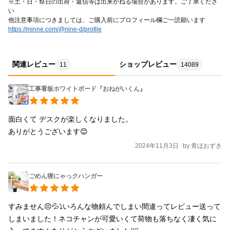
※土・日・祭日の出荷・返信等は出来かねる場合があります。ご了承くださ
い
他注意事項につきましては、ご購入前にプロフィール欄ご一読願います
https://minne.com/@nine-d/profile
関連レビュー
ショップレビュー
11
14089
工事看板ホワイトボード『おねがいくん』
面白くて デスクが楽しくなりました。

ありがとうございます😊
2024年11月3日
by
青ほおずき
ごめん寝にゃっクハンガー
すみません😣💦⤵️いろんな物頼んでしまい間違ってレビュー送って
しまいました！ネコチャンが可愛いくて荷物も落ちなく凄く気に