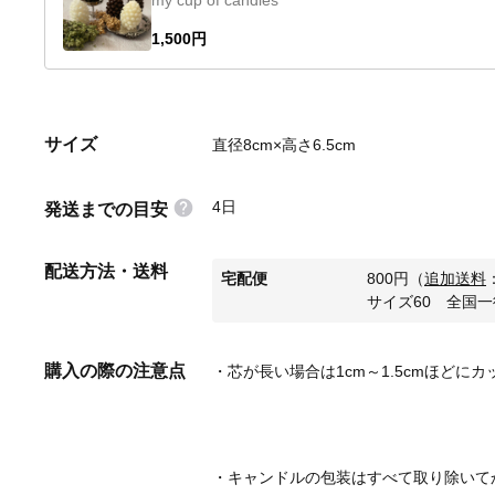
my cup of candles
1,500円
サイズ
直径8cm×高さ6.5cm
4日
発送までの目安
配送方法・送料
宅配便
800
円
（
追加送料
サイズ60 全国一
購入の際の注意点