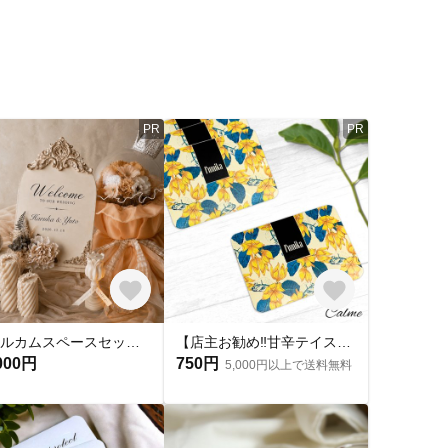
PR
PR
ウェルカムスペースセット｜結婚式・名入れ無料・キャンドル・ウェルカムボード付き
【店主お勧め‼︎甘辛テイスト✨】天然アロマのペーパーサシェ（イランイラン&シトラスブレンド）4枚入（匂い袋/うつし香/文香/香り袋）カード型 お財布やバッグ、ケースなどお好みの場所に忍ばせて…
000円
750円
5,000円以上で送料無料