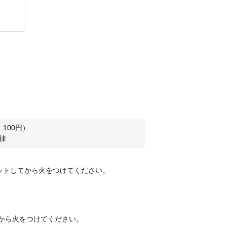
：
100
円）
律