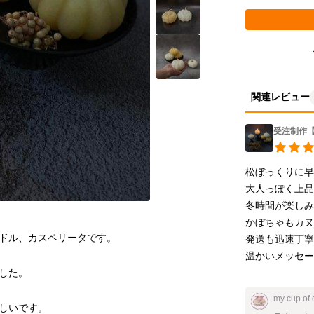
関連レビュー
受注制作【
松ぼっくりに早
大人っぽく上品
冬時間が楽しみ
かぼちゃもカヌ
発送も迅速丁寧
温かいメッセ
my cup of
しいです。