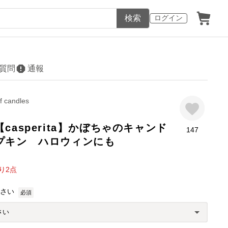
検索
ログイン
質問
通報
f candles
casperita】かぼちゃのキャンド
147
プキン ハロウィンにも
り
2
点
ださい
必須