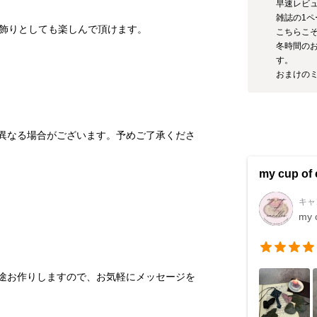
早速レビュ
雑誌の1ペ
こちらこ
冬時間のお
す。

異なる場合がございます。予めご了承くださ
my cup of
キャ
my 
途お作りしますので、お気軽にメッセージを