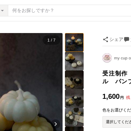
シェア
1 / 7
my cup o
受注制作【
ル パン
1,600
残
円
色をお選びく