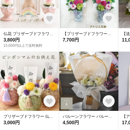
仏花 プリザーブドフラワー ガラスドーム｜ペット供養 水替え不要 うちの子 虹の橋
【プリザーブドフラワー】仏花 お供え花 お彼岸 お盆
3,800円
7,700円
11,
15,000円以上で送料無料
プリザーブドフラワー 仏花 お供え ピンポンマム 枯れないお花 お悔やみ 丸陶器 電報 弔電 M-arrange001
バルーンフラワー バルーンギフト バルーン電報 古希 ウェディング 誕生日 結婚式 開店祝 記念日 発表会 バルーンブーケ バルーンメッセージ 祝電
3,000円
4,500円
17,