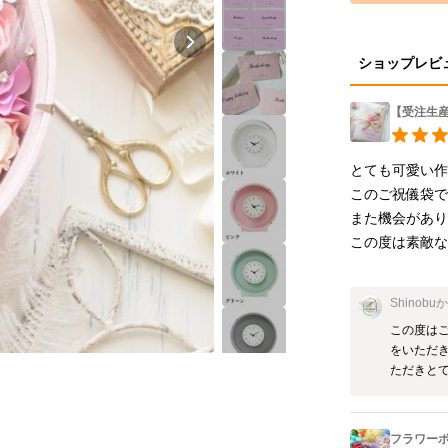
ショップレビ
【受注生
とても可愛い作
このご祝儀袋で
また機会があり
この度は素敵な
Shinobu
この度はご
をいただ
ただきとて
フラワー