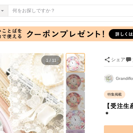
シェア
1 / 11
Grandifl
特集掲載
【受注生
＊