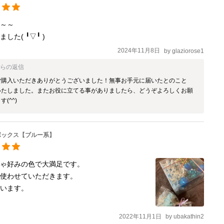
～～

⁠ ⁠╹⁠▽⁠╹⁠ ⁠)
2024年11月8日
by
glaziorose1
からの返信
ご購入いただきありがとうございました！無事お手元に届いたとのこと
いたしました。またお役に立てる事がありましたら、どうぞよろしくお願
(^^)
ボックス【ブルー系】
ゃ好みの色で大満足です。

使わせていただきます。

ざいます。
2022年11月1日
by
ubakathin2