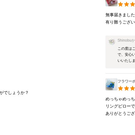
無事届きました
有り難うございました(
Shinobu
この度は
で、安心
いいたします
フラワー
めっちゃめっち
リングピローで
ありがとうご