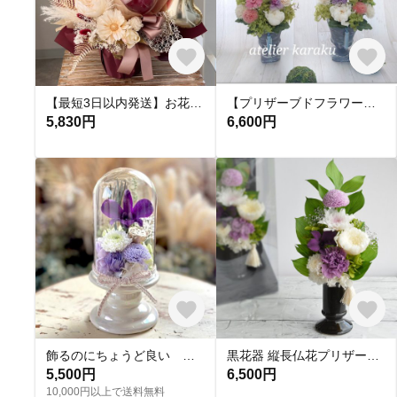
【最短3日以内発送】お花屋さんのバルーンフラワー 250 バーガンディ 結婚祝い 還暦祝い 誕生日 電報 祝電 開店祝い 開院祝い 開業祝い
【プリザーブドフラワー】仏花 お供花 ペットのお供えお彼岸
5,830円
6,600円
飾るのにちょうど良い プリザーブドフラワーのお供え花
黒花器 縦長仏花プリザーブドアレンジ プリザーブドフラワー 初盆 彼岸 枯れない花 仏壇 お供え 仏花 花 喪中はがき Kuyo033
5,500円
6,500円
10,000円以上で送料無料