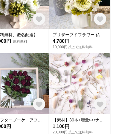
【送料無料、匿名配送】お供え プリザーブドフラワー 仏花 白 モダン 仏壇 お悔やみ 命日 一周忌 法要
プリザーブドフラワー 仏花 アレンジメント 白 グリーン 緑 お悔やみ お供え お盆 お彼岸 法事 命日
000円
4,780円
送料無料
10,000円以上で送料無料
【アフターブーケ・アフター花冠、ヘッドドレスにオススメ！！】 オーダーメイド アクリルボード 記念ボード 名入れ文字入れ出来る♫
【素材】30本+増量中♪ナチュラル(無着色)*茎付きドライフラワー、ミニスワッグ、ギフト、席札、結婚式、ウエディング、フォト、バースデー、カード、誕生日、サシェ、キャンドル、モビール、エスコートカード
000円
1,100円
20,000円以上で送料無料