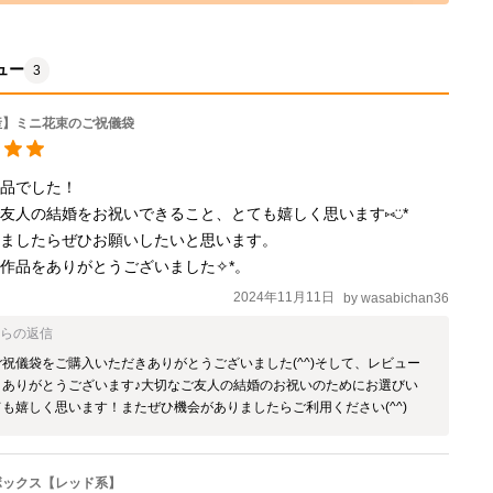
ュー
3
産】ミニ花束のご祝儀袋
品でした！

友人の結婚をお祝いできること、とても嬉しく思います⑅◡̈*

ましたらぜひお願いしたいと思います。

作品をありがとうございました✧︎*。
2024年11月11日
by
wasabichan36
からの返信
祝儀袋をご購入いただきありがとうございました(^^)そして、レビュー
台座が付属しているため台座に置いて飾っていただくことが可能です。（引っ掛けて飾ることもできます）
きありがとうございます♪大切なご友人の結婚のお祝いのためにお選びい
も嬉しく思います！またぜひ機会がありましたらご利用ください(^^)
ボックス【レッド系】