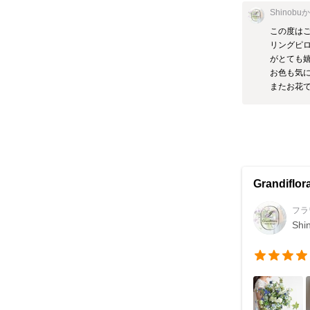
Shinobu
この度は
リングピ
がとても嬉し
お色も気に
またお花で
Grandiflor
フラ
Shi