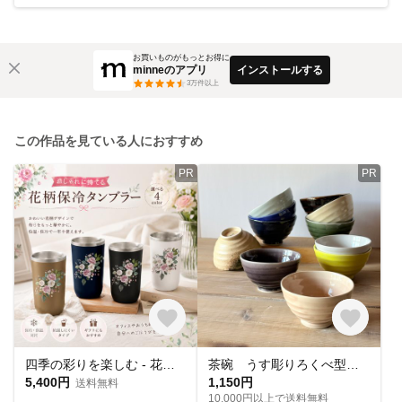
お買いものがもっとお得に
minneのアプリ
インストールする
3
万件以上
この作品を見ている人におすすめ
PR
PR
四季の彩りを楽しむ - 花柄保冷保温タンブラー
茶碗 うす彫りろくべ型茶碗 大きさ3種類 カラフル（01020）
5,400円
1,150円
送料無料
10,000円以上で送料無料