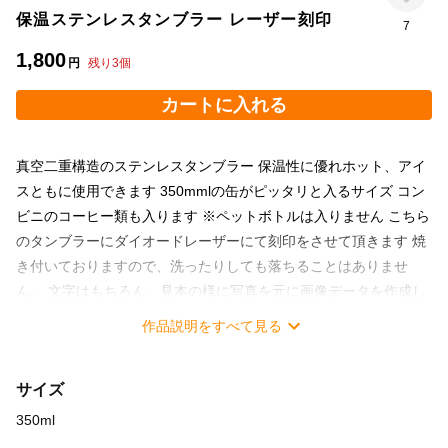
保温ステンレスタンブラー レーザー刻印
7
1,800
円
残り
3
個
カートに入れる
真空二重構造のステンレスタンブラー 保温性に優れホット、アイ
スともに使用できます 350mmlの缶がピッタリと入るサイズ コン
ビニのコーヒー類も入ります ※ペットボトルは入りません こちら
のタンブラーにダイオードレーザーにて刻印をさせて頂きます 焼
き付いておりますので、洗ったりしても落ちることはありませ
ん。 文字はもちろん、見本の様に写真を元に画像データを作成し
刻印する事も可能です お気に入りの写真やお手持ちの画像を刻印
作品説明をすべて見る
してみませんか？ 加工機に取り込む画像が殆どそのまま刻印され
ます 取り込む画像の作成は無料で承りますので、お気軽にご相談
サイズ
下さい。 価格を抑える為、簡易包装となります。予めご了承下さ
い。 素材...ステンレス オーダーメイド
350ml