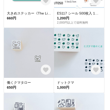
大きめステッカー《The Little Resident of the Red Kettle》
ES117 シール 500枚入 1ロール 可愛い 面白い 猫の手 肉球 デザイン thank you 感謝 ステッカー ご褒美シール キッズ プレゼント ラッピング プチギフト お礼 サンキュー
660円
1,200円
2,000円以上で送料無料
働くクマタロー
ドットクマ
650円
1,000円