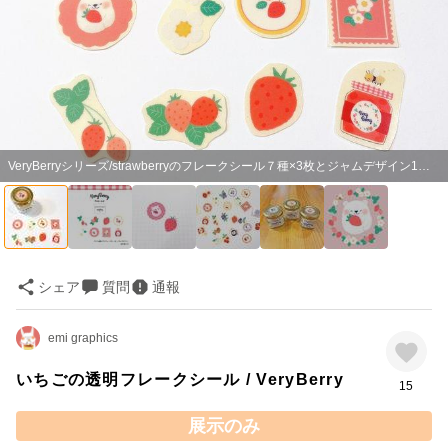
VeryBerryシリーズ/strawberryのフレークシール７種×3枚とジャムデザイン1枚の計22枚入りです
シェア
質問
通報
emi graphics
いちごの透明フレークシール / VeryBerry
15
展示のみ