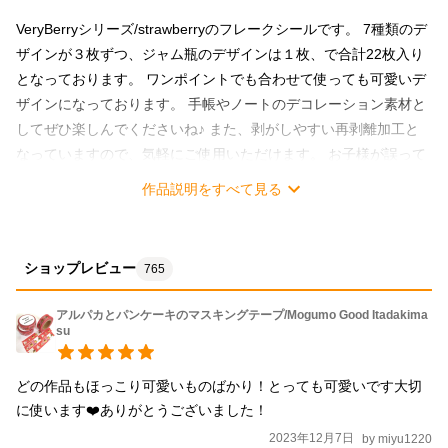
VeryBerryシリーズ/strawberryのフレークシールです。 7種類のデ
ザインが３枚ずつ、ジャム瓶のデザインは１枚、で合計22枚入り
となっております。 ワンポイントでも合わせて使っても可愛いデ
ザインになっております。 手帳やノートのデコレーション素材と
してぜひ楽しんでくださいね♪ また、剥がしやすい再剥離加工と
なっていますので、気軽にご使用いただけます。 お子様が誤って
机などに貼ってしまっても安心です。 VeryBerryシリーズは他に
作品説明をすべて見る
「blueberry」「raspberry」をご用意しております。 合わせて使
っても可愛いので、もしよろしければご検討くださいませ。
ショップレビュー
765
アルパカとパンケーキのマスキングテープ/Mogumo Good Itadakima
su
どの作品もほっこり可愛いものばかり！とっても可愛いです大切
に使います❤️ありがとうございました！
2023年12月7日
by
miyu1220