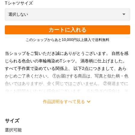
Tシャツサイズ
カートに入れる
このショップからあと10,000円以上購入で送料無料
当ショップをご覧いただき誠にありがとうございます。 自然を感
じられる色合いの車輪梅染めTシャツ。 渦巻柄に仕上げました。
すべて手作業で染めている関係上、 以下2点につきまして、あら
かじめご了承ください。 ①お届けする商品は、写真と似た柄・色
合いではありますが、全く同じではございません。 ②発送までに
少々お時間をいただく場合がございます。 ※お急ぎの場合は、そ
の旨をメッセージいただけると幸いです。 ーー詳細ーー ○素材 コ
作品説明をすべて見る
ットン100％ ○男女兼用サイズS 着丈64cm／肩幅42cm／身幅
46.5cm／袖丈19.5cm ○男女兼用サイズM 着丈67cm／肩幅45cm／
サイズ
身幅49cm／袖丈20cm ○男女兼用サイズL 着丈72cm／肩幅48cm／
身幅55cm／袖丈21.5cm ○男女兼用サイズXL 着丈78cm／肩幅
選択可能