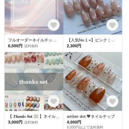
フルオーダーネイルチップ購入ページ
【人気No.1 ⭐︎】ピンク｜ドット マグネットネイル フラッシュマグ ちゅるん うるうる｜ピンクベージュ 桜｜シンプル 大人可愛い オフィス 肌馴染み 春夏 ブライダル 平爪 ショート ネイルチップ
6,500円
2,300円
送料無料
【 𝑻𝒉𝒂𝒏𝒌𝒔 𝐒𝐞𝐭 ❤️‍🔥 】ネイルチップ お得セット🛒
amber dot.🧡ネイルチップ
3,000円
4,000円
送料無料
6,000円以上で送料無料