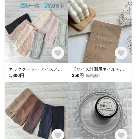
ネッククーラー アイスノン首元ひんやり氷結ベルト用 綿レースマーガレット✕ UVカット
【サイズ計測用ネイルチップ】
1,800円
350円
送料無料