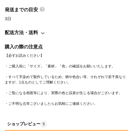
52.5cm／身幅55cm／袖丈24cm ーーお手入れの際の注意点ーー
・洗濯や日光の照射具合によって、色が変化します。 ・色落ち防
発送までの目安
止の処理は施してありますが、最初の数回は必ず単品で洗うよう
3日
にしてください。 ・以降の洗濯においても、白系統の衣類とは分
けてください。 ・洗濯の際は中性洗剤の利用が好ましいです。 ・
配送方法・送料
洗濯後は、直射日光の当たらない風通しのいい場所に陰干しして
ください。 ・アイロンを掛ける際は変色を防ぐため、低温で掛け
購入の際の注意点
てください。
・すべて手染めで製作しているため、柄や色合い等、それぞれで若干異なり
・ご不明な点等ございましたらお気軽にご連絡ください。
ショップレビュー
5