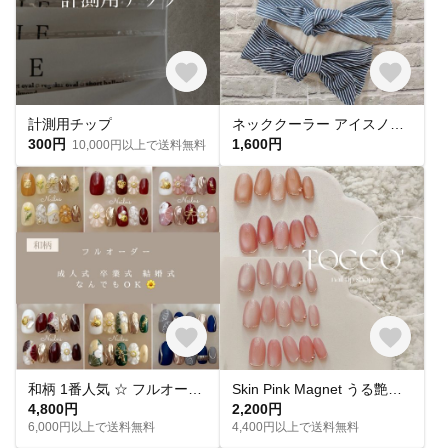
計測用チップ
ネッククーラー アイスノン首元用カバー クールネックリングカバー ダブルガーゼ ヒッコリーストライプ
300円
1,600円
10,000円以上で送料無料
和柄 1番人気 ‪☆ フルオーダー 成人式ネイル 卒業式 入学式 振袖 和装 結婚式 浴衣 うねうねネイル ミラーネイル ネイルチップ トレンドネイル 成人式ネイルチップ マグネットネイル 和柄 お花
Skin Pink Magnet うる艶 スキンカラーピンクマグネットネイル ネイルチップ
4,800円
2,200円
6,000円以上で送料無料
4,400円以上で送料無料