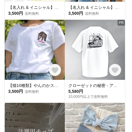
【名入れ & イニシャル】ミケネコ柄プリントTシャツ|親子コーデ|お揃い|アルフレンズ I'm TEE
【名入れ & イニシャル】ミケネコ柄プリントTシャツ|親子コーデ|お揃い|アルフレンズ I'm TEE
3,500円
3,500円
送料無料
送料無料
PR
PR
【猫10種類】やんのかステップTシャツ（白・黒）
クローゼットの秘密 - アートを纏う白いTシャツ
3,500円
5,580円
送料無料
10,000円以上で送料無料