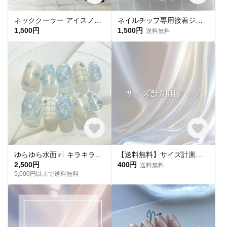
ネッククーラー アイスノン首元用 カバー 保冷剤カバー クールリング ・アイスリングカバー ダブルガーゼ
ネイルチップ専用接着ジェル(1個)
1,500円
1,500円
送料無料
ゆらゆら水面𓍯 キラキラサマーネイル˖ ࣪｡✧
【送料無料】サイズ計測用チップ
2,500円
400円
送料無料
5,000円以上で送料無料