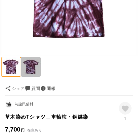
シェア
質問
通報
与論民俗村
草木染めTシャツ＿車輪梅・銅媒染
1
7,700
円
在庫あり