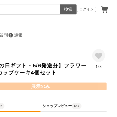
検索
ログイン
質問
通報
.
母の日ギフト・5/6発送分】フラワー
144
カップケーキ4個セット
展示のみ
ショップレビュー
5
467