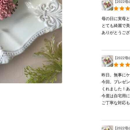
【2022
母の日に実母と
とても綺麗で美
ありがとうござ
【2022
昨日、無事にケー
今回、プレゼ
くれました！あ
今度は自宅用に
ご丁寧な対応
【2022