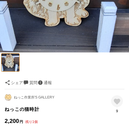
シェア
質問
通報
ねっこ作業所'S GALLERY
ねっこの猫時計
9
2,200
円
残り
1
個