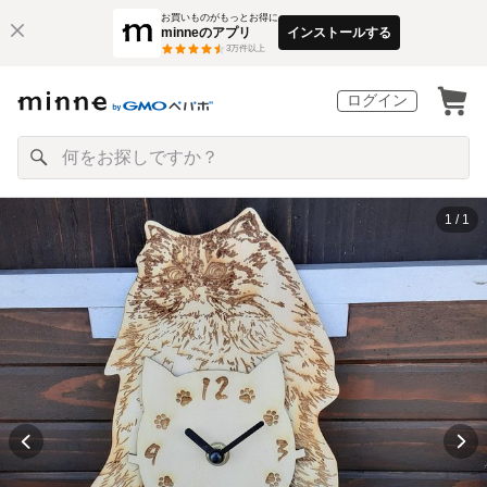
お買いものがもっとお得に
minneのアプリ
インストールする
3
万件以上
ログイン
1 / 1