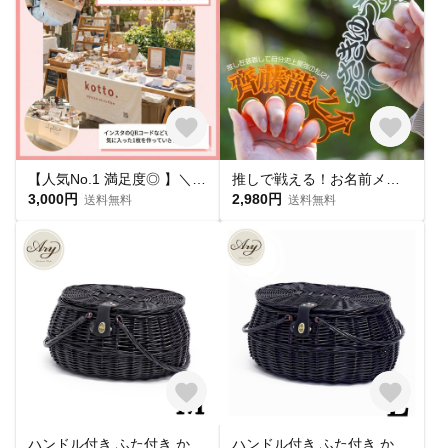
【人気No.1 満足度◎ 】＼屋号／看板 タペストリー 布 マルシェで大活躍中！
推しで戦える！お名前メリケンサック アクリクメリケン ネームプレート 推し活 推しカラー メンカラ 推しリング 名前リング
3,000円
2,980円
送料無料
送料無料
ハンドル付き ふた付き かごバスケット（品番800-M-BK）
ハンドル付き ふた付き かごバスケット（品番800-L-BK）