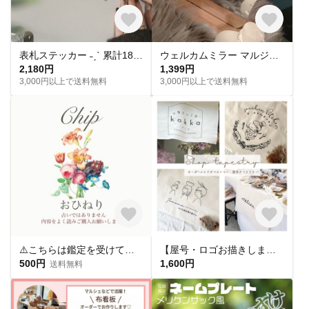
表札ステッカー ˗ˏˋ 累計1800件販売 ˎˊ˗ ペタッと貼るだけ♩／ネームシール 表札 ステッカー ポスト 機能門柱 オスポール ボビ 宅配ボックス 番地 マンション オーダーメイド
ウェルカムミラー マルジェラ風 ウェルカムミラーステッカー ウェディングステッカー
2,180円
1,399円
3,000円以上で送料無料
3,000円以上で送料無料
⚠️こちらは鑑定を受けて頂いたお客様から評価を頂く為のメニューです
【屋号・ロゴお描きします】屋号 タペストリー 布看板 ショップ タペストリー shop ロゴ 看板
500円
1,600円
送料無料