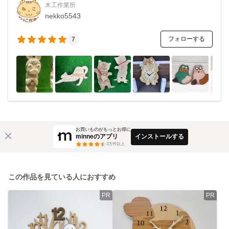
木工作業所
nekko5543
フォローする
7
お買いものがもっとお得に
minneのアプリ
インストールする
3
万件以上
この作品を見ている人におすすめ
PR
PR