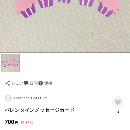
シェア
質問
通報
ENA777'S GALLERY
バレンタインメッセージカード
3
700
円
残り
5
点