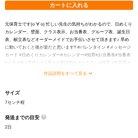
カートに入れる
元保育士です(о´∀`о) 忙しい先生の気持ちがわかるので、日めくり
カレンダー、壁面、クラス表示、お当番表、グループ表、誕生日
表、献立表などオーダーメイドでお手伝いさせて頂きます♪ 早め
に動いておくと後が楽だと思います‼︎ #バレンタイン #メッセージ
カード #日めくりカレンダー#カレンダー#知育#お当番表#当番表
#４月 #春 #手作り#入園 #入園説明会 #クラフト #保育 #保育園 #
保育所 #託児所 #入園式 #入学式 #卒園式 #卒業式#壁面 #壁面飾り
作品説明をすべて見る
#窓飾り #壁面セット #進級 #新年度 #新年度準備 #新学期 #保育士
#幼稚園教諭 #施設 #待合室 #病院 #お誕生日 #お誕生日表 #誕生日
サイズ
表 #誕生表 #児童館 #小学校 #クラフト#献立表#オーダー
7センチ程
発送までの目安
2日