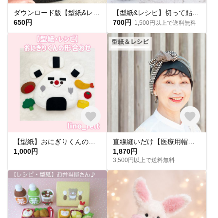
ダウンロード版【型紙&レシピ】切って貼るだけ＋α バッシュ&バスケットボール
【型紙&レシピ】切って貼るだけ＋α バッシュ&バスケットボール2種類
650円
700円
1,500円以上で送料無料
【型紙】おにぎりくんの形合わせ
直線縫いだけ【医療用帽子 ターバン型紙&レシピ】2way★直線縫いだけ 子供用も 洗える畳める ターバンキャップ：おしゃれなケア帽子 フリーサイズ 室内帽子 型紙 初心者 簡単 商用利用可
1,000円
1,870円
3,500円以上で送料無料