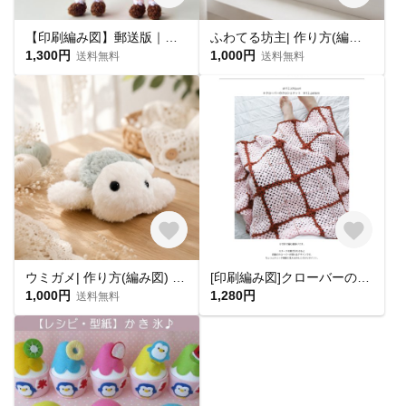
【印刷編み図】郵送版｜あみぐるみ*手のひらサイズのちびドール
ふわてる坊主| 作り方(編み図) 〜8/30まで公開セール
1,300円
1,000円
送料無料
送料無料
ウミガメ| 作り方(編み図) 〜8/30まで公開セール
[印刷編み図]クローバーのクロシェケット／crochet／p.4 編み物
1,000円
1,280円
送料無料