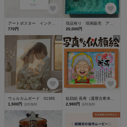
アートポスター インテリアポスター チューリップ 優雅 メッセージ変更OK 名入れ 2L A4 A3 A2 0005
現品有り 現画販売 アートパネル 水面 NO.64 ホヌと波紋の海20×20cm 濵村裕二
770円
20,000円
PR
PR
ウェルカムボード 01385
似顔絵 長寿（還暦古希米寿）・名前ポエム・空に舞う桜 【画風→GSP】
1,500円
2,980円
送料無料
送料無料