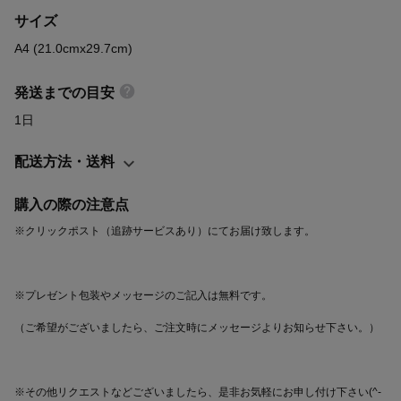
サイズ
の夢』 https://youtu.be/NdkW0oOtcD0 動画はこちら『おまかせ額
装』 https://youtu.be/CyzRKH2V5rc
A4 (21.0cmx29.7cm)
発送までの目安
1日
配送方法・送料
購入の際の注意点
※その他リクエストなどございましたら、是非お気軽にお申し付け下さい(^-