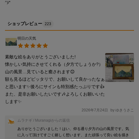
^)/*
ショップレビュー
223
明日の天気
素敵な絵をありがとうございました!

懐かしい気持にさせてくれる（夕方でしょうか?）

山の風景…見ていると癒されます😊

額も見るほどピッタリで、お願いして良かったなぁ
と思います✨後ろにサインも特別感たっぷりです👍

また、是非お願いしたいです🎶よろしくお願いいた
します✨
2026年7月24日
by
ゆきうさこ
ムラナギ / Muranagi
からの返信
ありがとうございました！はい、仰る通り夕方の山の風景です。気
に入って頂けてすごく嬉しく想います、また頑張って良い絵を描き