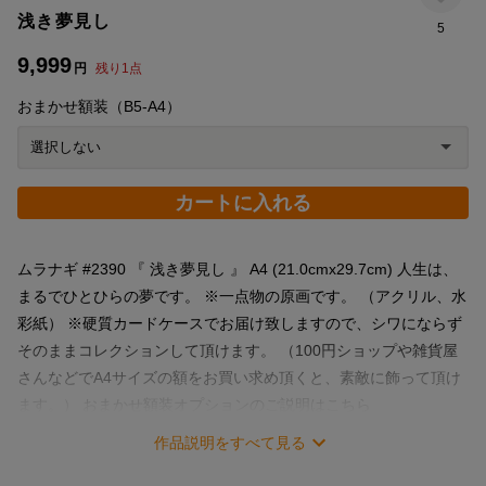
浅き夢見し
5
9,999
円
残り
1
点
おまかせ額装（B5-A4）
カートに入れる
ムラナギ #2390 『 浅き夢見し 』 A4 (21.0cmx29.7cm) 人生は、
まるでひとひらの夢です。 ※一点物の原画です。 （アクリル、水
彩紙） ※硬質カードケースでお届け致しますので、シワにならず
そのままコレクションして頂けます。 （100円ショップや雑貨屋
さんなどでA4サイズの額をお買い求め頂くと、素敵に飾って頂け
ます。） おまかせ額装オプションのご説明はこちら
https://minne.com/items/21904984 オーダーのご案内 カード
作品説明をすべて見る
https://minne.com/items/16756263 オーダーのご案内 キャンバ
ス https://minne.com/items/16453149 動画はこちら『眠るミズチ