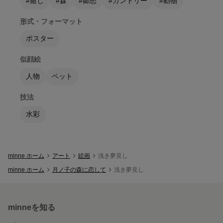
#癒し
#森
#郷愁
#カントリー
#動物
形式・フォーマット
ポスター
似顔絵
人物
ペット
技法
水彩
minne ホーム
アート
絵画
浅き夢見し
minne ホーム
月ノ子の森に恋して
浅き夢見し
minneを知る