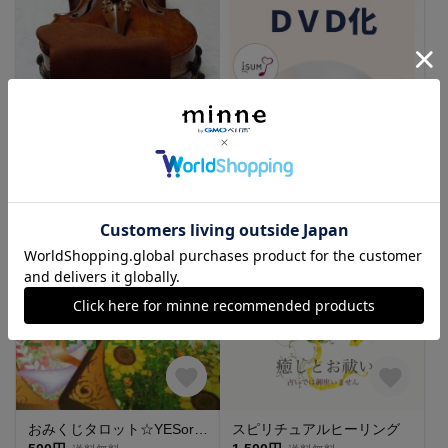
【送料無料】バイオリン用あご当てカバー／茶 ガルネリモデル用
お持ちの動画データ・スマホのムービー・パワーポイントからDVD作成/ 結婚式 プロフィールムービー オープニングムービー
2,980円
1,500円
送料無料
送料無料
おみくじタロット☆YESorNO☆二者択一
スピリチュアルヒーリング