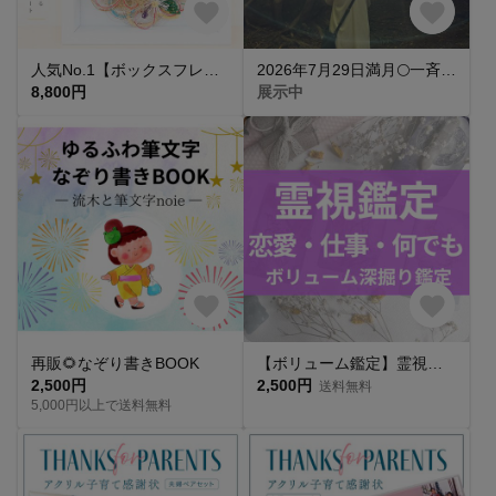
人気No.1【ボックスフレームタイプ】水引アート✾ご祝儀袋リメイク✾結婚式の思い出を世界に一つだけの特別なアートへ♪
2026年7月29日満月🌕一斉ヒーリング🌈✨
8,800円
展示中
再販🌻なぞり書きBOOK
【ボリューム鑑定】霊視タロット占い｜霊感×タロットで運命を読み解く
2,500円
2,500円
送料無料
5,000円以上で送料無料