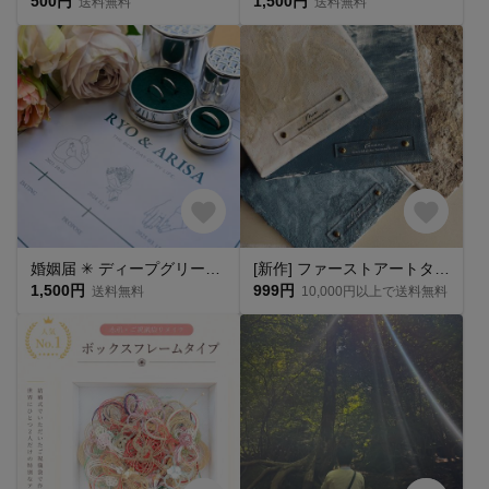
500円
1,500円
送料無料
送料無料
婚姻届 ✳︎ ディープグリーン 名入れ シンプル おしゃれ 指輪 プロポーズ 結婚 ［お名前・記念日をお入れします◎］［役所へ提出できる婚姻届］
[新作] ファーストアートタグ クリアタグ アクリルタグ フィンガーアートタグ アートタグ
1,500円
999円
送料無料
10,000円以上で送料無料