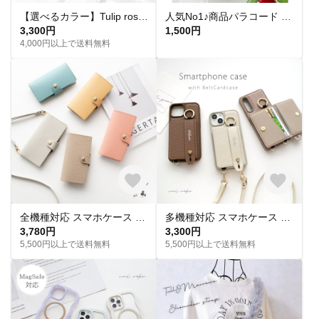
【選べるカラー】Tulip rose スマホケース Coeur チューリップ iPhone16 スマホショルダー iPhone15 iPhone全機種対応 iPhone14 iPhone17
人気No1♪商品パラコード genkistrap2 スマホハンドストラップ/スマホショルダー/ハンドストラップ/バッグチャーム/携帯ショルダー/ハンディファン/お好きなカラーでオーダー
3,300円
1,500円
4,000円以上で送料無料
全機種対応 スマホケース 手帳型 ベルト付き 【 new シュリンクレザー 】 本革 スマホショルダー くすみカラー iPhone16 AS13K
多機種対応 スマホケース カラー リアケース 【 ベルト付き 2つ折り カードケース 名入れ 】 スマホショルダー スタンド機能 落下防止 くすみカラー JE12U
3,780円
3,300円
5,500円以上で送料無料
5,500円以上で送料無料