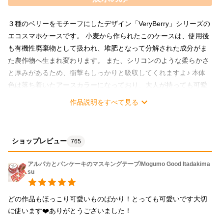
３種のベリーをモチーフにしたデザイン「VeryBerry」シリーズの
エコスマホケースです。 小麦から作られたこのケースは、使用後
も有機性廃棄物として扱われ、堆肥となって分解された成分がま
た農作物へ生まれ変わります。 また、シリコンのような柔らかさ
と厚みがあるため、衝撃もしっかりと吸収してくれますよ♪ 本体
色は落ち着いたアースカラーになっており、大人が持っても可愛
いデザインに仕上がりました。 小麦のテクスチャがナチュラルな
作品説明をすべて見る
ベリーのデザインにぴったりです！ ＊オプションでショルダー紐
をつけられます＊ ちょっとした外出時にさっとかけられ、スマホ
決済の時もすぐに取り出せるショルダー紐。 特にお子様がいらっ
ショップレビュー
765
しゃる方におすすめしております！ 保育園幼稚園のお迎え時や、
公園への外出時、スマホをサッと確認してパッと手を離せて便
アルパカとパンケーキのマスキングテープ/Mogumo Good Itadakima
利！ 急なシャッターチャンスでもすぐに構えることができ、なく
su
しづらい、というおすすめポイントがございます◎ ！-カラーによ
り対応機種が若干異なります-！ ストロベリー対応機種は下記の通
どの作品もほっこり可愛いものばかり！とっても可愛いです大切
りです。 iPhone13、13pro、13proMAX、13mini、12、12pro、
に使います❤️ありがとうございました！
12proMAX、12mini、11、11pro、11proMAX、X*、XS*、８*、７