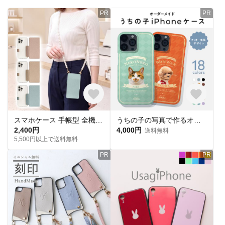
PR
PR
スマホケース 手帳型 全機種対応 意匠出願中【くすみ 背面クリア 手帳型ケース×ショートorロングストラップ】スマホショルダー ショルダー スマホ ケース カバー 韓国 保護フィルム 付き 349
うちの子の写真で作るオーダーメイドiPhoneケース クッキー缶風 スマホケース 名入れ 全機種対応 犬 猫 ペット かわいい おしゃれ 18色
2,400円
4,000円
送料無料
5,500円以上で送料無料
PR
PR