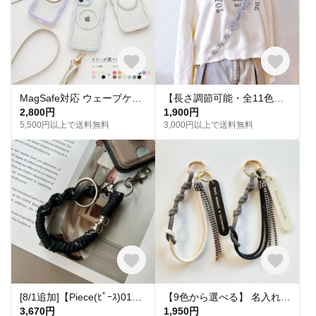
MagSafe対応 ウェーブケース 【 MagSafeリング 名入れ 】 スマホショルダー スマホケース マグセーフ iPhone パーツ付 OS48U
【長さ調節可能・全11色】ふわりチュール×マクラメフラワーのスマホショルダー
2,800円
1,900円
5,500円以上で送料無料
3,000円以上で送料無料
[8/1追加]【Piece(ﾋﾟｰｽ)01】スマホハンドストラップ ブラック シルバー モノトーン 個性的 モード カジュアル シック
【9色から選べる】 名入れタグ付き カラビナ ハンドストラップ｜パラコード編み｜シンプル｜カラフル｜おしゃれ
3,670円
1,950円