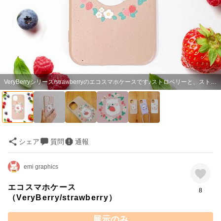
VeryBerryシリーズ/strawberryのエコスマホケースです♪ストロベリーと、ストロベリー大好きなくま。
シェア
質問
通報
emi graphics
エコスマホケース
8
（VeryBerry/strawberry）
展示のみ