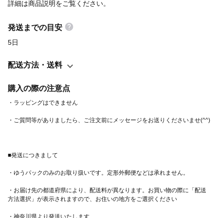
イズです。 *+:;;;:+*+:;;;:+*+:;;;:+*+:;;;:+*+:;;;:+*+:;;;:+* ・色 本体:
詳細は商品説明をご覧ください。
杢グレー 印刷:フルカラー ・サイズ（身丈、身幅、肩幅、袖
丈/cm） S（64、47、41、61） M（67、50、44、62）
発送までの目安
L（70、53、47、63） XL（73，56，50，63） ・素材：綿90～
5日
93％、ポリエステル7～10％ ・プリント：インクジェット お洗濯
は手洗いを推奨しております。 洗濯機をご利用の際は、裏返しに
配送方法・送料
してネットに入れてから洗っていただくと印刷面、生地共に長持
ちします。
購入の際の注意点
・お届け先の都道府県により、配送料が異なります。お買い物の際に「配送