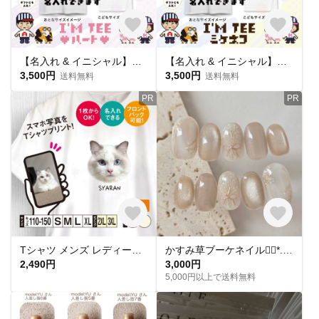
【名入れ & イニシャル】ミケネコ柄プリントTシャツ|親子コーデ|お揃い|アルフレンズ I'm TEE
【名入れ & イニシャル】ミケネコ柄プリントTシャツ|親子コーデ|お揃い|アルフレンズ I'm TEE
3,500円
3,500円
送料無料
送料無料
PR
PR
Tシャツ メンズ レディース 子ども 写真 プリント オーダー 半袖 おしゃれ 猫 犬 ポイント 名入れ
かすみ草ブーケネイル❁⃘*.ﾟ フラワーネイル ブライダル ウエディングno.76 soft bloom bouquet
2,490円
3,000円
5,000円以上で送料無料