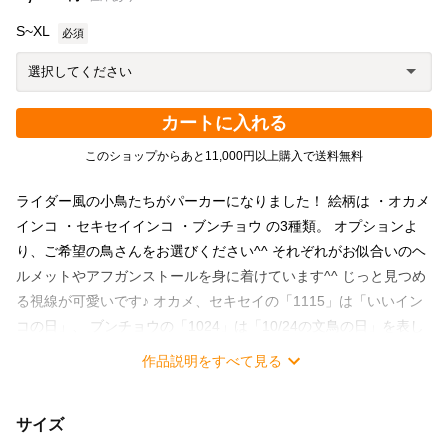
S~XL
必須
カートに入れる
このショップからあと11,000円以上購入で送料無料
ライダー風の小鳥たちがパーカーになりました！ 絵柄は ・オカメ
インコ ・セキセイインコ ・ブンチョウ の3種類。 オプションよ
り、ご希望の鳥さんをお選びください^^ それぞれがお似合いのヘ
ルメットやアフガンストールを身に着けています^^ じっと見つめ
る視線が可愛いです♪ オカメ、セキセイの「1115」は「いいイン
コの日」、 ブンチョウの「1024」は「10/24の文鳥の日」を表し
ています。 鳥好きさんには一発でわかっちゃうかも？！ イラスト
作品説明をすべて見る
はゆとり屋のペン画を生かした、シンプルなデザイン。 スカート
にもパンツスタイルにも着合わせしやすいので、ぜひ普段着とし
サイズ
て使って欲しい一枚です！ ✿ サイズは男女兼用Ｓ,Ｍ,Ｌ,XLの4サ