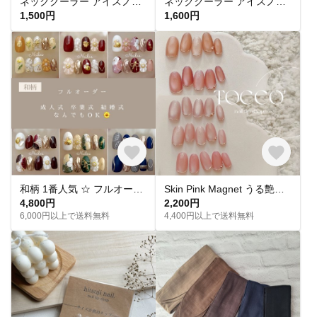
ネッククーラー アイスノン首元用 カバー 保冷剤カバー クールリング ・アイスリングカバー 冬 カイロ ポケットダブルガーゼ
ネッククーラー アイスノン首元用カバー クールネックリングカバー ダブルガーゼ ヒッコリーストライプ
1,500円
1,600円
和柄 1番人気 ‪☆ フルオーダー 成人式ネイル 卒業式 入学式 振袖 和装 結婚式 浴衣 うねうねネイル ミラーネイル ネイルチップ トレンドネイル 成人式ネイルチップ マグネットネイル 和柄 お花
Skin Pink Magnet うる艶 スキンカラーピンクマグネットネイル ネイルチップ
4,800円
2,200円
6,000円以上で送料無料
4,400円以上で送料無料