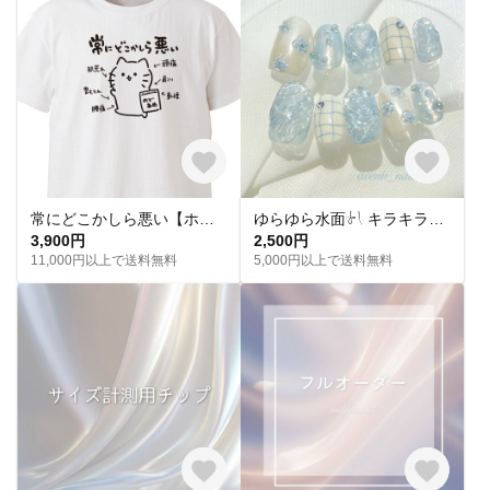
常にどこかしら悪い【ホワイト】ekot Tシャツ <イラスト：タカ（笹川ラメ子）>
ゆらゆら水面𓍯 キラキラサマーネイル˖ ࣪｡✧
3,900円
2,500円
11,000円以上で送料無料
5,000円以上で送料無料