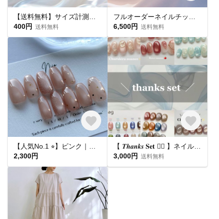
【送料無料】サイズ計測用チップ
フルオーダーネイルチップ購入ページ
400円
6,500円
送料無料
送料無料
【人気No.1 ⭐︎】ピンク｜ドット マグネットネイル フラッシュマグ ちゅるん うるうる｜ピンクベージュ 桜｜シンプル 大人可愛い オフィス 肌馴染み 春夏 ブライダル 平爪 ショート ネイルチップ
【 𝑻𝒉𝒂𝒏𝒌𝒔 𝐒𝐞𝐭 ❤️‍🔥 】ネイルチップ お得セット🛒
2,300円
3,000円
送料無料