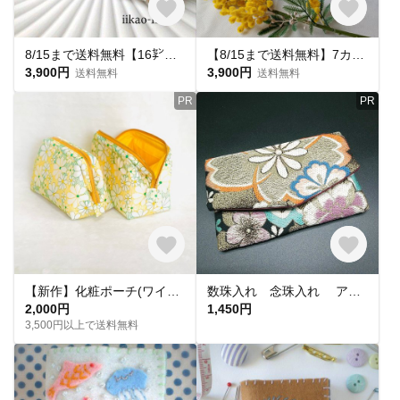
8/15まで送料無料【16㌢】or【20㌢】見た目以上の収納力 インド刺繍のご褒美ポーチ ザリ刺繍
【8/15まで送料無料】7カラー【16㌢】見た目以上の収納力 インド刺繍の贅沢ポーチ メリーゴーランドシリーズ 7種
3,900円
3,900円
送料無料
送料無料
PR
PR
【新作】化粧ポーチ(ワイヤーポーチ)／マルチポーチ／黄色のお花、刺繍／内布黄色
数珠入れ 念珠入れ アクセサリーケース ピルケース 小物入れ 高級袋帯 リメイク
2,000円
1,450円
3,500円以上で送料無料