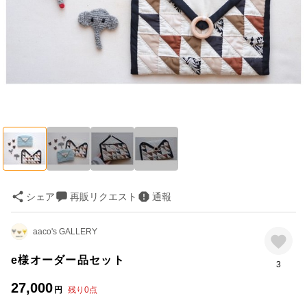
シェア
再販リクエスト
通報
aaco's GALLERY
e様オーダー品セット
3
27,000
円
残り
0
点