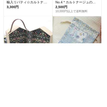
輸入リバティ☆カルトナージュのトランク☆ Arona/Sサイズ
No.4 * カルトナージュの製作キット ♥️ book型の箱 * リヴァティ・ベッツィ・ピンク
3,300円
2,500円
10,000円以上で送料無料
【生地が選べるセミオーダー】カルトナージュ♪ 持ち運べるドールハウス（Strawberry Thief /ブルーグレー＆ピンク）
再販＊ リバティ パッチワーク 巾着ポーチ 「ペイザンヌ」 ブルー
16,800円
1,500円
送料無料
SOLD OUT