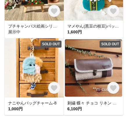
プチキャンバス絵画シリーズ♡アクリル画《原画》 ✴︎ 光の中のクリスマスツリー II ✴︎
マメやん(黒豆の枝豆)バッグチャーム-1
展示中
1,600円
SOLD OUT
SOLD OUT
ナニやんバッグチャーム-8
刺繍 蝶々 チョコ リネン 合皮 パッチワーク ショルダー長財布
1,000円
6,100円