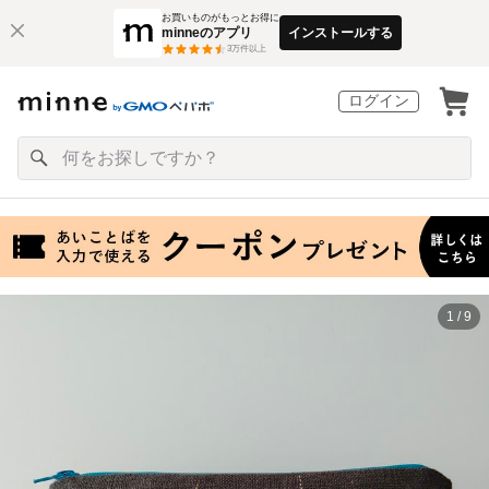
お買いものがもっとお得に
minneのアプリ
インストールする
3
万件以上
ログイン
1 / 9