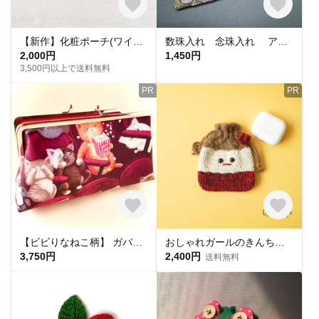
【新作】化粧ポーチ(ワイヤーポーチ)／マルチポーチ／黄色のお花、刺繍／内布黄色
数珠入れ 念珠入れ アクセサリーケース ピルケース 小物入れ 高級袋帯 リメイク
2,000円
1,450円
3,500円以上で送料無料
PR
PR
【ビビりなねこ柄】 ガバっ！と開くがま口ポーチ ・ 化粧ポーチ ・大き目ペンケース（ USAコットン）
おしゃれガールのきんちゃくポーチ〜レッド【amiamiシリーズ】 ［送料込み］
3,750円
2,400円
送料無料