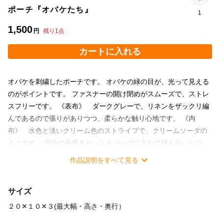
ポーチ『オバケたち』
1
1,500
円
残り
1
点
カートに入れる
オバケを刺繍したポーチです。 オバケの緑の目が、光って見える
のがポイントです。 ファスナーの開け閉めがスムーズで、ストレ
スフリーです。 《表布》 ダークグレーで、リネンをザックリ編
んであるので張りがありつつ、柔らかな触り心地です。 《内
布》 水色と淡いクリーム色のストライプで、クリームソーダの
ようです。 子供の歯磨きセットをバッグに入れて持ち歩いたり。
大きめサイズなので、お化粧道具や歯磨きセットをまとめて入れ
作品説明をすべて見る
て 仕事先のロッカーに置いておくのも◎ もちろん文房具もたくさ
ん入ります。 ２０cmのファスナーを使用 底辺１６cm 高さ１０
サイズ
cm 奥行３cm（マチ部分） ファスナーオープン時の入口１８cm
２０✕１０✕３(最大幅・高さ・奥行）