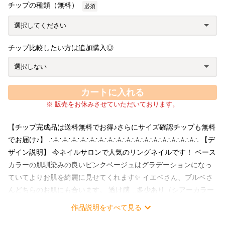
チップの種類（無料）
必須
チップ比較したい方は追加購入◎
カートに入れる
※ 販売をお休みさせていただいております。
【チップ完成品は送料無料でお得♪さらにサイズ確認チップも無料
でお届け♪】 ∴⁂∴⁂∴⁂∴⁂∴⁂∴⁂∴⁂∴⁂∴⁂∴⁂∴⁂∴⁂∴⁂∴⁂∴⁂∴⁂∴ 【デ
ザイン説明】 今ネイルサロンで人気のリングネイルです！ ベース
カラーの肌馴染みの良いピンクベージュはグラデーションになっ
ていてよりお肌を綺麗に見せてくれます✨ イエベさん、ブルベさ
んどちらのお肌にも合います。 透け感…多少あり（シアーカラー
を重ねて作っているので、太陽の光の下では若干の透け感も楽し
作品説明をすべて見る
めます） 凹凸…あり(写真でご確認ください) 使用チップ… 直線で