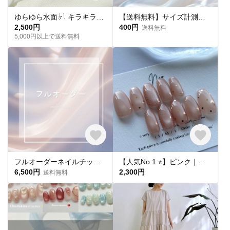
ゆらゆら水面𓍯 キラキラサマーネイル˖ ࣪｡✧
【送料無料】サイズ計測用チップ
2,500円
400円
送料無料
5,000円以上で送料無料
フルオーダーネイルチップ購入ページ
【人気No.1 ⭐︎】ピンク｜ドット マグネットネイル フラッシュマグ ちゅるん うるうる｜ピンクベージュ 桜｜シンプル 大人可愛い オフィス 肌馴染み 春夏 ブライダル 平爪 ショート ネイルチップ
6,500円
2,300円
送料無料