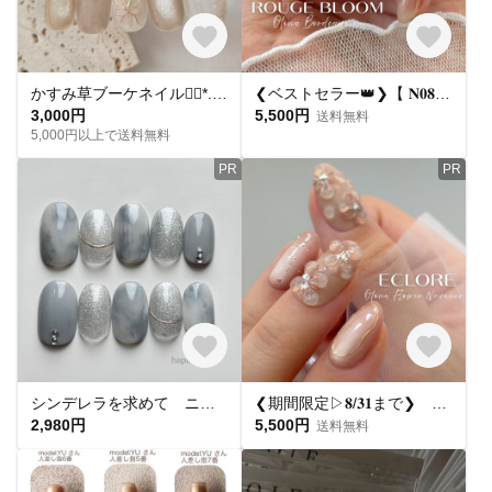
かすみ草ブーケネイル❁⃘*.ﾟ フラワーネイル ブライダル ウエディングno.76 soft bloom bouquet
❮ベストセラー👑❯【 𝐍𝟎𝟖𝟒 .*。】𝐑𝐨𝐮𝐠𝐞 𝐁𝐥𝐨𝐨𝐦
3,000円
5,500円
送料無料
5,000円以上で送料無料
PR
PR
シンデレラを求めて ニュアンスネイル シンプルネイル ネイルチップ グレーネイル マグネットネイル シルバーネイル
❮期間限定▷𝟖/𝟑𝟏まで❯ 𝐍𝐄𝐖🔔【 𝐍𝟏𝟐𝟐 .*。】𝐄𝐜𝐥𝐨𝐫𝐞
2,980円
5,500円
送料無料