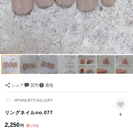
シェア
質問
通報
MYNAILBY'S GALLERY
リングネイルno.077
6
2,250
円
残り
4
点