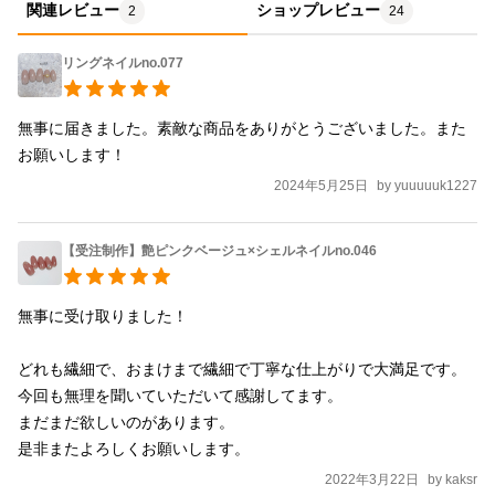
デザインを選ぶ ※チップ合わせ用のチップ１つは無料でお届け
関連レビュー
ショップレビュー
2
24
します（チップの選択に迷った方はサンプルチップをオプション
追加（200円）できます） ↓ ②決済 ↓ ③ご自宅にサイズ合わ
リングネイルno.077
せ用のチップ(無料)が届く ↓ ④ご自身で爪のサイズを測りチッ
プサイズを決める https://youtu.be/8LSPA1OfmQM ↓ ⑤チップ
無事に届きました。素敵な商品をありがとうございました。また
サイズを連絡する ↓ ⑥チップ作成開始。チップサイズ連絡から3
お願いします！
日以内に発送 ※定形外郵便で送料無料でお届けします ※３１
2024年5月25日
by
yuuuuuk1227
５円でネコポスへの変更も可能です 【セット内容】 デザインネイ
ルチップ10枚セット＋予備2枚 強力両面テープ12枚(1シート)セッ
【受注制作】艶ピンクベージュ×シェルネイルno.046
ト ※予備のチップは両手人差し指のサイズとデザインになります
オーダーチップの付け方・外し方はこちら （無音なのでお気軽に
ご覧ください♪） https://youtu.be/lvAMrJ91wmM 送料無料 ネイ
無事に受け取りました！

ルチップ かわいい きれい 美爪 ナチュラル おとな オト
ナ 大人 ジェルネイル オーダー オーダーメイド オーダー
どれも繊細で、おまけまで繊細で丁寧な仕上がりで大満足です。

チップ オーダー注文 オリジナル リング 指輪 ベージュ
今回も無理を聞いていただいて感謝してます。

結婚式 ブライダル イエベ ブルベ
まだまだ欲しいのがあります。

2022年3月22日
by
kaksr