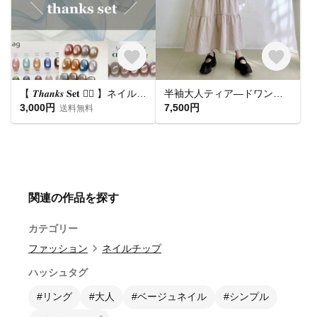
【 𝑻𝒉𝒂𝒏𝒌𝒔 𝐒𝐞𝐭 ❤️‍🔥 】ネイルチップ お得セット🛒
半袖大人ティア―ドワンピース * Cotton 素材 ベージュとブラウンのストライプ柄 *
3,000円
7,500円
送料無料
関連の作品を探す
カテゴリー
ファッション
ネイルチップ
ハッシュタグ
#リング
#大人
#ベージュネイル
#シンプル