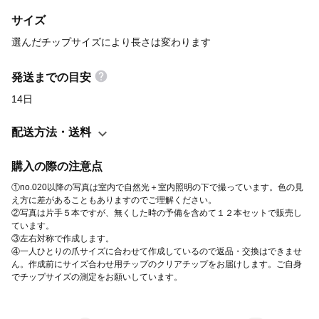
人差し指～薬指１．９センチ・小指１．６センチ 実際のネイルサ
サイズ
ロン内で使用しているサンプル用チップですので、写真の形のチ
ップは選択肢にありません ①〜⑥のチップでは⑤ラウンドが1番
選んだチップサイズにより長さは変わります
近い形です ∴⁂∴⁂∴⁂∴⁂∴⁂∴⁂∴⁂∴⁂∴⁂∴⁂∴⁂∴⁂∴⁂∴⁂∴⁂∴⁂∴ ※以
下、全ての商品説明に同じ内容を紹介しています 《minne初出
発送までの目安
店》 はじめまして。プロネイリスト歴20年、都内でprivate salon
14日
を運営しています。この度『MyNAIL by private nail JILL』として
minneにネイルチップ専門店を出店しました。まだ実績が無いの
配送方法・送料
でかなりお得な値段設定になっています。是非この機会にご利用
ください！！ プロのネイリストが作る高クオリティのネイルチッ
購入の際の注意点
プです。実際のサロンのお客様に使うジェルと同じものを使って
①no.020以降の写真は室内で自然光＋室内照明の下で撮っています。色の見
いますのでジェルネイルのツヤ感をお楽しみいただけます ※チッ
え方に差があることもありますのでご理解ください。
②写真は片手５本ですが、無くした時の予備を含めて１２本セットで販売し
プは衛生的なサロン内で丁寧に作成しています 【チップの長さ】
ています。
写真の爪の長さを参考までに記載します （選ぶチップサイズによ
③左右対称で作成します。
④一人ひとりの爪サイズに合わせて作成しているので返品・交換はできませ
り長さは変わります） ①フラットスクエア短め／１．６センチ ②
ん。作成前にサイズ合わせ用チップのクリアチップをお届けします。ご自身
フラットスクエア／１．８センチ ③ラウンド短め／１．５センチ
でチップサイズの測定をお願いしています。
④スクエア／１．８センチ ⑤ラウンド／１．６センチ ⑥ラウンド
ロング／２．２センチ 【注文方法】送料無料♪ ①チップの種類と