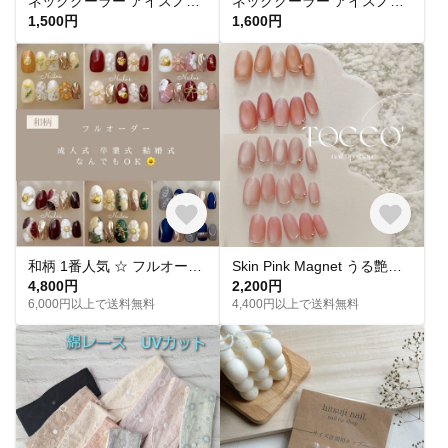
ネッククーラー アイスノン首元用 カバー 保冷剤カバー クールリング ・アイスリングカバー 冬 カイロ ポケットダブルガーゼ
ネッククーラー アイスノン首元用カバー クールネックリングカバー ダブルガーゼ ヒッコリーストライプ
1,500円
1,600円
和柄 1番人気 ‪☆ フルオーダー 成人式ネイル 卒業式 入学式 振袖 和装 結婚式 浴衣 うねうねネイル ミラーネイル ネイルチップ トレンドネイル 成人式ネイルチップ マグネットネイル 和柄 お花
Skin Pink Magnet うる艶 スキンカラーピンクマグネットネイル ネイルチップ
4,800円
2,200円
6,000円以上で送料無料
4,400円以上で送料無料