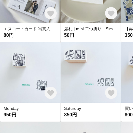
エスコートカード 写真入り | チケット風 投票用紙付き 席次表 Ｓサイズ横
席札 | mini 二つ折り Simple
80円
50円
35
Monday
Saturday
買い
950円
850円
80