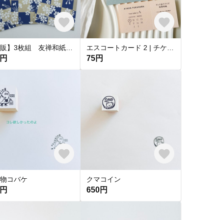
【再販】3枚組 友禅和紙の「ぽち袋」 市松模様に桜
エスコートカード 2 | チケット風 テーブルレイアウト 投票用紙付き Sサイズ
0円
75円
物コバケ
クマコイン
0円
650円