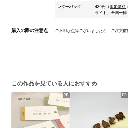
レターパック
430
円
（
追加送料
ライト／全国一律
購入の際の注意点
ご不明な点等ございましたら、ご注文前
この作品を見ている人におすすめ
PR
PR