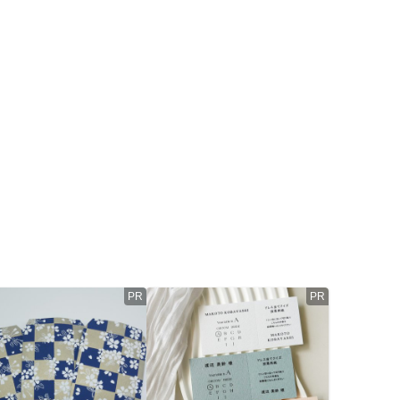
PR
PR