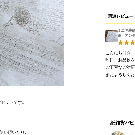
関連レビュー
ミニ包装
紙 アン
こんにちは☆

昨日、お品物を
ご丁寧なご対応
またよろしく
紙雑貨パピ