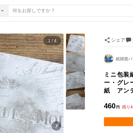
シェア
1 / 4
紙雑貨パ
ミニ包装
ー・グレ
紙 アン
460
残り
4
円