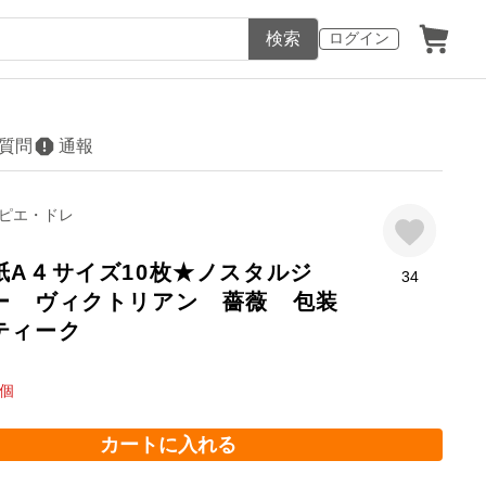
検索
ログイン
質問
通報
ピエ・ドレ
紙A４サイズ10枚★ノスタルジ
34
ー ヴィクトリアン 薔薇 包装
ティーク
個
カートに入れる