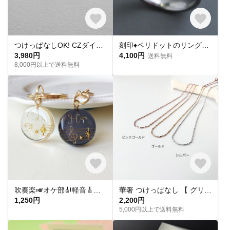
つけっぱなしOK! CZダイヤ スタッドピアス ハート&キューピッド 金属アレルギー対応 サージカルステンレス スキンピアス スキンジュエリー 繊細 華奢 シンプル 定番
刻印♦︎ペリドットのリング♦︎天然石♦誕生石♦サージカルステンレス【square】
3,980円
4,100円
送料無料
8,000円以上で送料無料
吹奏楽🎺オケ部🎻軽音🎸合唱🎶楽器大好きなあなたに🎹パート譜キーホルダー🎼 ☆受注製作☆名入れ可、ギフトにも(青春応援、音楽、音符、ブラバン、ピアノ)
華奢 つけっぱなし 【 グリッターネックレス 】きらきら シンプル 水濡れ OK＊ゴールド シルバー ピンクゴールド 金アレ対応 オールシーズン プレゼント 夏
1,250円
2,200円
5,000円以上で送料無料