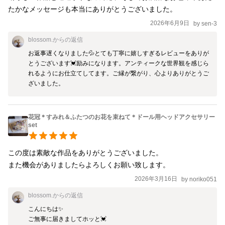
たかなメッセージも本当にありがとうございました。
2026年6月9日
by
sen-3
blossom.
からの返信
お返事遅くなりました💦とても丁寧に嬉しすぎるレビューをありが
とうございます💓励みになります。アンティークな世界観を感じら
れるようにお仕立てしてます。ご縁が繋がり、心よりありがとうご
ざいました。
花冠＊すみれ＆ふたつのお花を束ねて＊ドール用ヘッドアクセサリー
set
この度は素敵な作品をありがとうございました。

また機会がありましたらよろしくお願い致します。
2026年3月16日
by
noriko051
blossom.
からの返信
こんにちは✨

ご無事に届きましてホッと💓‪
