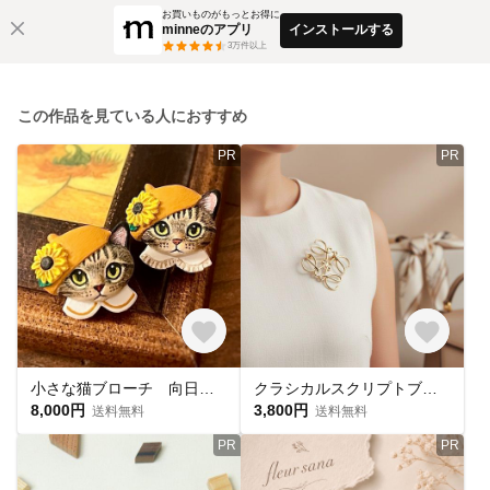
お買いものがもっとお得に
minneのアプリ
インストールする
3
万件以上
この作品を見ている人におすすめ
PR
PR
小さな猫ブローチ 向日葵帽子の豆ねこちゃん キジトラ猫 ゴッホ≪ひまわり≫ 【受注制作・猫好きさんへのギフトにも】
クラシカルスクリプトブローチ アンティーク調ゴールド｜上品なギフト【ebro20】
8,000円
3,800円
送料無料
送料無料
PR
PR