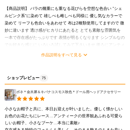
【商品説明】 バラの幾重にも重なる花びらを空想な色合い ”シェ
ルピンク系”に染めて 雄しべも雌しべも同様に 優し気なカラーで
染めて リーフも色合いをあわせて 布は2種類使用してますので 微
妙に違います 透け感がヒカリにあたると とても素敵な雰囲気を
一本で存在感がたっぷりです 表情が明るくなります シンプルなの
でお好きな感じに いろいろ試してみて下さいませ 後ろにアンティ
ークコサージュピンが付きます アンティークなグレージュパープ
作品説明をすべて見る
ルな細レースリボンが ついてますが取り外しできます ほんの少
し、ピンを斜めに留めると 茎がきれいに見えます お試し下さいま
せ 普段気にもお出かけ着にも バックや帽子にも！ オケージョン
ショップレビュー
75
シーンにもオススメです インテリアとして飾っていただいても！
贈り物にも是非！ クリスマスラッピングも致しますのでお知らせ
ボネ＊金木犀＆キバナコスモス秋色＊ドール用ヘッドアクセサリー
くださいね 【花言葉】バラ 「愛」「美」 ・カラーによって違い
ます 染め花は時間の経過とともに色合いが落ち着きなじむように
小さなお帽子と共に、本日お迎えが叶いました。優しく懐かしい
ココロがけていますので、いつまでも楽しめると思います 【サイ
お色のお花たちにレース…アンティークの世界観あふれる可愛ら
ズ】全体の長さ：約8cm 横幅：最大約7.5cm 【材
しいお帽子、小さなブーケ…本当に素敵♪

料】：ローン・うす絹・ビロード・ペップ・ クラフトワ
存在感ある独特のフォルムも美しく、そのまま飾るのもまた良い