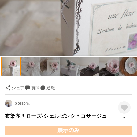
シェア
質問
通報
blossom.
布染花＊ローズ-シェルピンク＊コサージュ
5
展示のみ