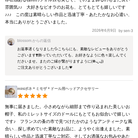
イヤー・コサージュピン・細レースリボン
雰囲気♪♪　大好きなビオラのお花も、とてもとても嬉しいです
https://www.instagram.com/blossom.6/ ※こちらの商品はSOLD
♪♪♪　この度は素晴らしい作品と迅速丁寧・あたたかなお心遣い、
OUTとなりましたので、展示の方へ移動ました。※
本当にありがとうございました。
2026年6月9日
by
sen-3
blossom.
からの返信
お返事遅くなりました💦こちらにも、素敵なレビューをありがとう
ございます❣️飾っていただいても、お好きなように色々楽しんでく
ださいませ。またのご縁が繋がりますように(❁ᴗ͈ˬᴗ͈))

ご注文ありがとうございました💗
miniボネ＊ミモザ＊ドール用ヘッドアクセサリー
無事に届きました。小さめながら細部まで作り込まれた美しいお
帽子、私のミレットサイズのドールにもとてもお似合いで嬉しい
です♪　フランスの蚤の市で見つけたかのようなアンティークな風
合い…探し求めていた素敵なお品に、ようやく出逢えました。素
晴らしい作品と迅速丁寧なご対応、そしてお洒落なお包みやあた